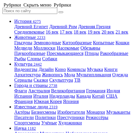
Рубрики
Скрыть меню
Рубрики
История
4275
Древний Египет
Древний Рим
Древняя Греция
Средневековье
16 век
17 век
18 век
19 век
20 век
21 век
Животные
2233
Грызуны
Земноводные
Китообразные
Копытные
Кошки
Медведи
Моллюски
Насекомые
Обезьяны
Паукообразные
Пресмыкающиеся
Птицы
Ракообразные
Рыбы
Слоны
Собаки
Культура
2442
Видеоигры
Дизайн
Кино
Комиксы
Музыка
Книги
Архитектура
Живопись
Мода
Мультипликация
Одежда
Сериалы
Сказки
Скульптура
ТВ
Города и страны
2738
Флаги
Австралия
Великобритания
Германия
Индия
Испания
Италия
Нидерланды
Канада
Китай
США
Франция
Южная Корея
Япония
Известные люди
2319
Актёры
Бизнесмены
Изобретатели
Монархи
Музыканты
Писатели
Политики
Преступники
Режиссёры
Спортсмены
Учёные
Художники
Наука
1182