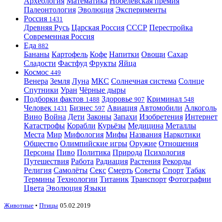
Археология
Математика
Нобелевская премия
Палеонтология
Эволюция
Эксперименты
Россия
1431
Древняя Русь
Царская Россия
СССР
Перестройка
Современная Россия
Еда
882
Бананы
Картофель
Кофе
Напитки
Овощи
Сахар
Сладости
Фастфуд
Фрукты
Яйца
Космос
449
Венера
Земля
Луна
МКС
Солнечная система
Солнце
Спутники
Уран
Чёрные дыры
Подборки фактов
Здоровье
Криминал
1488
907
548
Человек
Бизнес
Авиация
Автомобили
Алкоголь
1431
597
Вино
Война
Дети
Законы
Запахи
Изобретения
Интернет
Катастрофы
Корабли
Курьёзы
Медицина
Металлы
Места
Мир
Мифология
Мифы
Названия
Наркотики
Общество
Олимпийские игры
Оружие
Отношения
Персоны
Пиво
Политика
Природа
Психология
Путешествия
Работа
Радиация
Растения
Рекорды
Религия
Самолёты
Секс
Смерть
Советы
Спорт
Табак
Термины
Технологии
Титаник
Транспорт
Фотографии
Цвета
Эволюция
Языки
Животные
•
Птицы
05.02.2019