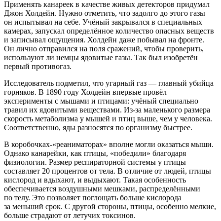
Применять канареек в качестве живых детекторов придумал
Джон Холдейн. Нужно отметить, что задолго до этого газы
он испытывал на себе. Учёный закрывался в специальных
камерах, запускал определённое количество опасных веществ
и записывал ощущения. Холдейн даже побывал на фронте.
Он лично отправился на поля сражений, чтобы проверить,
используют ли немцы ядовитые газы. Так был изобретён
первый противогаз.
Исследователь подметил, что угарный газ — главный убийца
горняков. В 1890 году Холдейн впервые провёл
эксперименты с мышами и птицами: учёный специально
травил их ядовитыми веществами. Из-за маленького размера
скорость метаболизма у мышей и птиц выше, чем у человека.
Соответственно, яды разносятся по организму быстрее.
В коробочках-«реаниматорах» вполне могли оказаться мыши.
Однако канарейки, как птицы, «победили» благодаря
физиологии. Размер респираторной системы у птицы
составляет 20 процентов от тела. В отличие от людей, птицы
кислород и вдыхают, и выдыхают. Такая особенность
обеспечивается воздушными мешками, распределёнными
по телу. Это позволяет поглощать больше кислорода
за меньший срок. С другой стороны, птицы, особенно мелкие,
больше страдают от летучих токсинов.