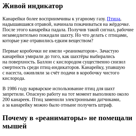
Живой индикатор
Канарейки более восприимчивы к угарному газу.
Птица
,
надышавшаяся отравой, начинала покачиваться на жёрдочке.
После этого канарейка падала. Получив такой сигнал, рабочие
незамедлительно покидали шахту. Но что делать с птицами,
которые уже отравились едким веществом?
Первые коробочки не имели «реаниматоров». Зачастую
канарейки умирали до того, как шахтёры выбирались
на поверхность. Баллон с кислородом существенно снизил
смертность среди птиц-индикаторов. Канарейку, упавшую
с насеста, оживляли за счёт подачи в коробочку чистого
кислорода.
В 1986 году варварское использование птиц для шахт
запретили. Опасную работу на тот момент выполняло около
200 канареек. Птиц заменили электронными датчиками,
а за канарейку можно было отныне получить штраф.
Почему в «реаниматоры» не помещали
мышей