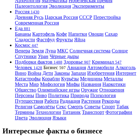
Археология
Математика
Нобелевская премия
Палеонтология
Эволюция
Эксперименты
Россия
1430
Древняя Русь
Царская Россия
СССР
Перестройка
Современная Россия
Еда
881
Бананы
Картофель
Кофе
Напитки
Овощи
Сахар
Сладости
Фастфуд
Фрукты
Яйца
Космос
447
Венера
Земля
Луна
МКС
Солнечная система
Солнце
Спутники
Уран
Чёрные дыры
Подборки фактов
Здоровье
Криминал
1488
907
547
Человек
Бизнес
Авиация
Автомобили
Алкоголь
1428
597
Вино
Война
Дети
Законы
Запахи
Изобретения
Интернет
Катастрофы
Корабли
Курьёзы
Медицина
Металлы
Места
Мир
Мифология
Мифы
Названия
Наркотики
Общество
Олимпийские игры
Оружие
Отношения
Персоны
Пиво
Политика
Природа
Психология
Путешествия
Работа
Радиация
Растения
Рекорды
Религия
Самолёты
Секс
Смерть
Советы
Спорт
Табак
Термины
Технологии
Титаник
Транспорт
Фотографии
Цвета
Эволюция
Языки
Интересные факты о бизнесе