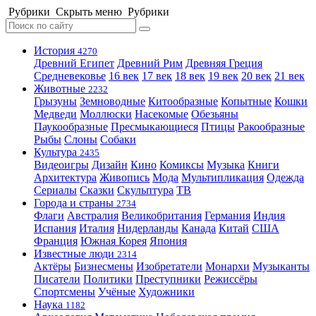
Рубрики
Скрыть меню
Рубрики
История
4270
Древний Египет
Древний Рим
Древняя Греция
Средневековье
16 век
17 век
18 век
19 век
20 век
21 век
Животные
2232
Грызуны
Земноводные
Китообразные
Копытные
Кошки
Медведи
Моллюски
Насекомые
Обезьяны
Паукообразные
Пресмыкающиеся
Птицы
Ракообразные
Рыбы
Слоны
Собаки
Культура
2435
Видеоигры
Дизайн
Кино
Комиксы
Музыка
Книги
Архитектура
Живопись
Мода
Мультипликация
Одежда
Сериалы
Сказки
Скульптура
ТВ
Города и страны
2734
Флаги
Австралия
Великобритания
Германия
Индия
Испания
Италия
Нидерланды
Канада
Китай
США
Франция
Южная Корея
Япония
Известные люди
2314
Актёры
Бизнесмены
Изобретатели
Монархи
Музыканты
Писатели
Политики
Преступники
Режиссёры
Спортсмены
Учёные
Художники
Наука
1182