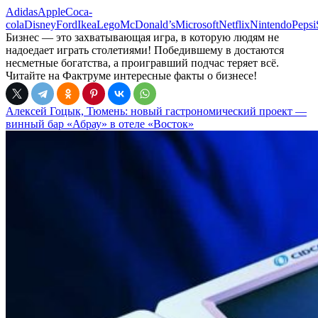
Adidas
Apple
Coca-
cola
Disney
Ford
Ikea
Lego
McDonald’s
Microsoft
Netflix
Nintendo
Pepsi
Бизнес — это захватывающая игра, в которую людям не
надоедает играть столетиями! Победившему в достаются
несметные богатства, а проигравший подчас теряет всё.
Читайте на Фактруме интересные факты о бизнесе!
Алексей Гоцык, Тюмень: новый гастрономический проект —
винный бар «Абрау» в отеле «Восток»