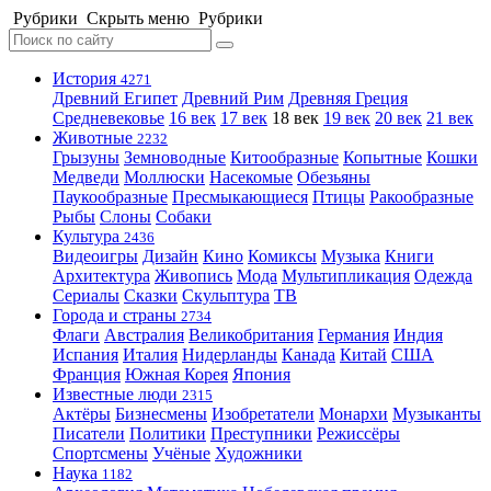
Рубрики
Скрыть меню
Рубрики
История
4271
Древний Египет
Древний Рим
Древняя Греция
Средневековье
16 век
17 век
18 век
19 век
20 век
21 век
Животные
2232
Грызуны
Земноводные
Китообразные
Копытные
Кошки
Медведи
Моллюски
Насекомые
Обезьяны
Паукообразные
Пресмыкающиеся
Птицы
Ракообразные
Рыбы
Слоны
Собаки
Культура
2436
Видеоигры
Дизайн
Кино
Комиксы
Музыка
Книги
Архитектура
Живопись
Мода
Мультипликация
Одежда
Сериалы
Сказки
Скульптура
ТВ
Города и страны
2734
Флаги
Австралия
Великобритания
Германия
Индия
Испания
Италия
Нидерланды
Канада
Китай
США
Франция
Южная Корея
Япония
Известные люди
2315
Актёры
Бизнесмены
Изобретатели
Монархи
Музыканты
Писатели
Политики
Преступники
Режиссёры
Спортсмены
Учёные
Художники
Наука
1182