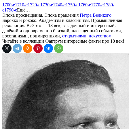
1700-е
1710-е
1720-е
1730-е
1740-е
1750-е
1760-е
1770-е
1780-
е
1790-е
Ещё…
Эпоха просвещения. Эпоха правления
Петра Великого
.
Барокко и рококо. Академизм и классицизм. Промышленная
революция. Всё это — 18 век, загадочный и интересный,
далёкий и одновременно близкий, насыщенный событиями,
восстаниями, примирениями,
открытиями
,
искусством
.
Читайте в коллекции Фактрум интересные факты про 18 век!