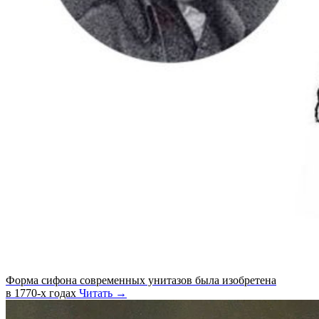
Форма сифона современных унитазов была изобретена
в 1770-х годах
Читать →