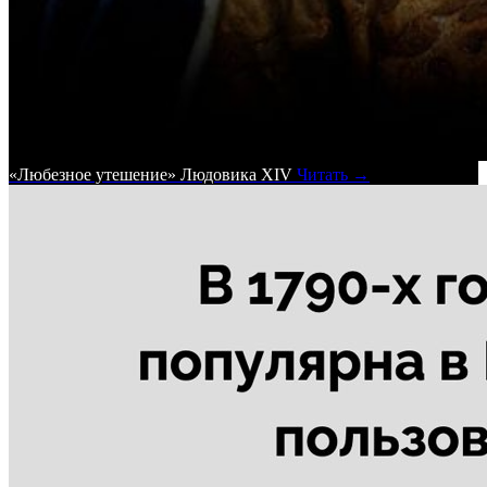
«Любезное утешение» Людовика XIV
Читать →