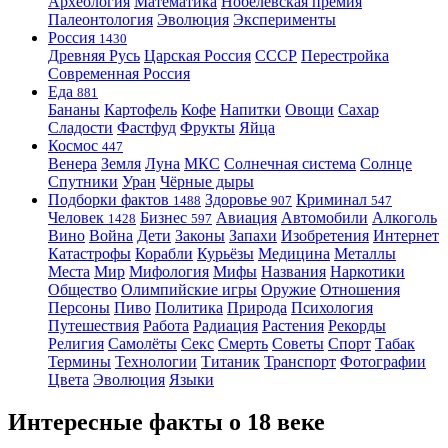
Археология
Математика
Нобелевская премия
Палеонтология
Эволюция
Эксперименты
Россия
1430
Древняя Русь
Царская Россия
СССР
Перестройка
Современная Россия
Еда
881
Бананы
Картофель
Кофе
Напитки
Овощи
Сахар
Сладости
Фастфуд
Фрукты
Яйца
Космос
447
Венера
Земля
Луна
МКС
Солнечная система
Солнце
Спутники
Уран
Чёрные дыры
Подборки фактов
Здоровье
Криминал
1488
907
547
Человек
Бизнес
Авиация
Автомобили
Алкоголь
1428
597
Вино
Война
Дети
Законы
Запахи
Изобретения
Интернет
Катастрофы
Корабли
Курьёзы
Медицина
Металлы
Места
Мир
Мифология
Мифы
Названия
Наркотики
Общество
Олимпийские игры
Оружие
Отношения
Персоны
Пиво
Политика
Природа
Психология
Путешествия
Работа
Радиация
Растения
Рекорды
Религия
Самолёты
Секс
Смерть
Советы
Спорт
Табак
Термины
Технологии
Титаник
Транспорт
Фотографии
Цвета
Эволюция
Языки
Интересные факты о 18 веке