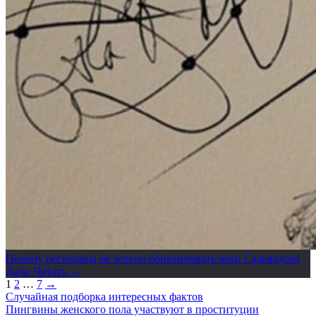
Почему рестораны не хотели обналичивать чеки Сальвадора
Дали
Читать →
1
2
…
7
→
Случайная подборка интересных фактов
Пингвины женского пола участвуют в проституции