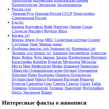
Археология
Математика
Нобелевская премия
Палеонтология
Эволюция
Эксперименты
Россия
1430
Древняя Русь
Царская Россия
СССР
Перестройка
Современная Россия
Еда
881
Бананы
Картофель
Кофе
Напитки
Овощи
Сахар
Сладости
Фастфуд
Фрукты
Яйца
Космос
447
Венера
Земля
Луна
МКС
Солнечная система
Солнце
Спутники
Уран
Чёрные дыры
Подборки фактов
Здоровье
Криминал
1488
907
548
Человек
Бизнес
Авиация
Автомобили
Алкоголь
1430
597
Вино
Война
Дети
Законы
Запахи
Изобретения
Интернет
Катастрофы
Корабли
Курьёзы
Медицина
Металлы
Места
Мир
Мифология
Мифы
Названия
Наркотики
Общество
Олимпийские игры
Оружие
Отношения
Персоны
Пиво
Политика
Природа
Психология
Путешествия
Работа
Радиация
Растения
Рекорды
Религия
Самолёты
Секс
Смерть
Советы
Спорт
Табак
Термины
Технологии
Титаник
Транспорт
Фотографии
Цвета
Эволюция
Языки
Интересные факты о живописи