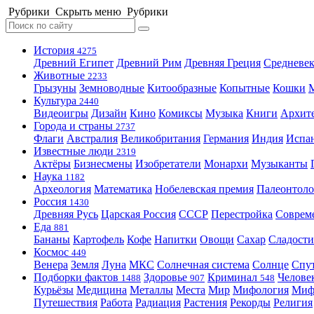
Рубрики
Скрыть меню
Рубрики
История
4275
Древний Египет
Древний Рим
Древняя Греция
Средневек
Животные
2233
Грызуны
Земноводные
Китообразные
Копытные
Кошки
Культура
2440
Видеоигры
Дизайн
Кино
Комиксы
Музыка
Книги
Архит
Города и страны
2737
Флаги
Австралия
Великобритания
Германия
Индия
Испа
Известные люди
2319
Актёры
Бизнесмены
Изобретатели
Монархи
Музыканты
Наука
1182
Археология
Математика
Нобелевская премия
Палеонтоло
Россия
1430
Древняя Русь
Царская Россия
СССР
Перестройка
Соврем
Еда
881
Бананы
Картофель
Кофе
Напитки
Овощи
Сахар
Сладости
Космос
449
Венера
Земля
Луна
МКС
Солнечная система
Солнце
Спу
Подборки фактов
Здоровье
Криминал
Челове
1488
907
548
Курьёзы
Медицина
Металлы
Места
Мир
Мифология
Ми
Путешествия
Работа
Радиация
Растения
Рекорды
Религия