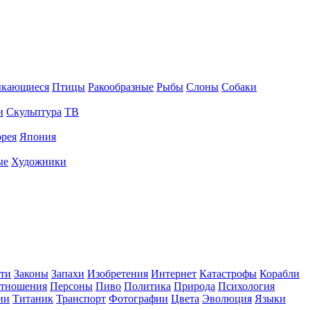
ыкающиеся
Птицы
Ракообразные
Рыбы
Слоны
Собаки
и
Скульптура
ТВ
рея
Япония
ые
Художники
ти
Законы
Запахи
Изобретения
Интернет
Катастрофы
Корабли
тношения
Персоны
Пиво
Политика
Природа
Психология
ии
Титаник
Транспорт
Фотографии
Цвета
Эволюция
Языки