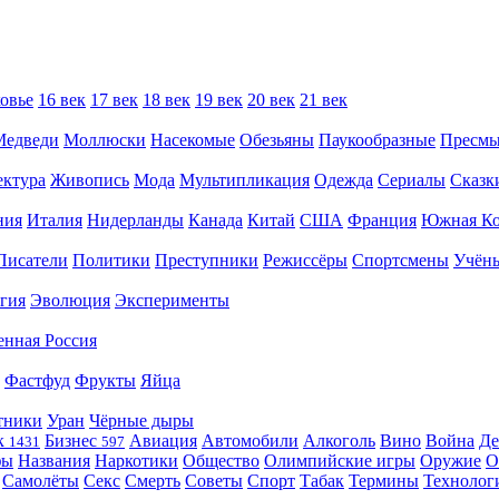
овье
16 век
17 век
18 век
19 век
20 век
21 век
Медведи
Моллюски
Насекомые
Обезьяны
Паукообразные
Пресм
ектура
Живопись
Мода
Мультипликация
Одежда
Сериалы
Сказк
ния
Италия
Нидерланды
Канада
Китай
США
Франция
Южная Ко
Писатели
Политики
Преступники
Режиссёры
Спортсмены
Учён
гия
Эволюция
Эксперименты
енная Россия
Фастфуд
Фрукты
Яйца
тники
Уран
Чёрные дыры
к
Бизнес
Авиация
Автомобили
Алкоголь
Вино
Война
Де
1431
597
фы
Названия
Наркотики
Общество
Олимпийские игры
Оружие
О
Самолёты
Секс
Смерть
Советы
Спорт
Табак
Термины
Технолог