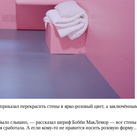
риказал перекрасить стены в ярко-розовый цвет, а заключённы
е было слышно, — рассказал шериф Бобби МакЛемор — все стен
идея сработала. А если кому-то не нравится носить розовую форм