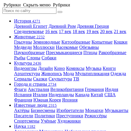
Рубрики
Скрыть меню
Рубрики
История
4271
Древний Египет
Древний Рим
Древняя Греция
Средневековье
16 век
17 век
18 век
19 век
20 век
21 век
Животные
2232
Грызуны
Земноводные
Китообразные
Копытные
Кошки
Медведи
Моллюски
Насекомые
Обезьяны
Паукообразные
Пресмыкающиеся
Птицы
Ракообразные
Рыбы
Слоны
Собаки
Культура
2436
Видеоигры
Дизайн
Кино
Комиксы
Музыка
Книги
Архитектура
Живопись
Мода
Мультипликация
Одежда
Сериалы
Сказки
Скульптура
ТВ
Города и страны
2734
Флаги
Австралия
Великобритания
Германия
Индия
Испания
Италия
Нидерланды
Канада
Китай
США
Франция
Южная Корея
Япония
Известные люди
2315
Актёры
Бизнесмены
Изобретатели
Монархи
Музыканты
Писатели
Политики
Преступники
Режиссёры
Спортсмены
Учёные
Художники
Наука
1182