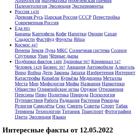
Археология
Математика
Нобелевская премия
Палеонтология
Эволюция
Эксперименты
Россия
1430
Древняя Русь
Царская Россия
СССР
Перестройка
Современная Россия
Еда
881
Бананы
Картофель
Кофе
Напитки
Овощи
Сахар
Сладости
Фастфуд
Фрукты
Яйца
Космос
447
Венера
Земля
Луна
МКС
Солнечная система
Солнце
Спутники
Уран
Чёрные дыры
Подборки фактов
Здоровье
Криминал
1488
907
547
Человек
Бизнес
Авиация
Автомобили
Алкоголь
1428
597
Вино
Война
Дети
Законы
Запахи
Изобретения
Интернет
Катастрофы
Корабли
Курьёзы
Медицина
Металлы
Места
Мир
Мифология
Мифы
Названия
Наркотики
Общество
Олимпийские игры
Оружие
Отношения
Персоны
Пиво
Политика
Природа
Психология
Путешествия
Работа
Радиация
Растения
Рекорды
Религия
Самолёты
Секс
Смерть
Советы
Спорт
Табак
Термины
Технологии
Титаник
Транспорт
Фотографии
Цвета
Эволюция
Языки
Интересные факты от 12.05.2022