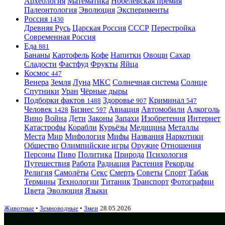
Археология
Математика
Нобелевская премия
Палеонтология
Эволюция
Эксперименты
Россия
1430
Древняя Русь
Царская Россия
СССР
Перестройка
Современная Россия
Еда
881
Бананы
Картофель
Кофе
Напитки
Овощи
Сахар
Сладости
Фастфуд
Фрукты
Яйца
Космос
447
Венера
Земля
Луна
МКС
Солнечная система
Солнце
Спутники
Уран
Чёрные дыры
Подборки фактов
Здоровье
Криминал
1488
907
547
Человек
Бизнес
Авиация
Автомобили
Алкоголь
1428
597
Вино
Война
Дети
Законы
Запахи
Изобретения
Интернет
Катастрофы
Корабли
Курьёзы
Медицина
Металлы
Места
Мир
Мифология
Мифы
Названия
Наркотики
Общество
Олимпийские игры
Оружие
Отношения
Персоны
Пиво
Политика
Природа
Психология
Путешествия
Работа
Радиация
Растения
Рекорды
Религия
Самолёты
Секс
Смерть
Советы
Спорт
Табак
Термины
Технологии
Титаник
Транспорт
Фотографии
Цвета
Эволюция
Языки
Животные
•
Земноводные
•
Змеи
28.05.2026