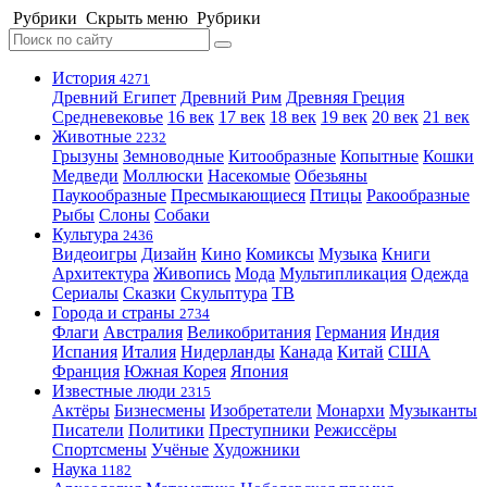
Рубрики
Скрыть меню
Рубрики
История
4271
Древний Египет
Древний Рим
Древняя Греция
Средневековье
16 век
17 век
18 век
19 век
20 век
21 век
Животные
2232
Грызуны
Земноводные
Китообразные
Копытные
Кошки
Медведи
Моллюски
Насекомые
Обезьяны
Паукообразные
Пресмыкающиеся
Птицы
Ракообразные
Рыбы
Слоны
Собаки
Культура
2436
Видеоигры
Дизайн
Кино
Комиксы
Музыка
Книги
Архитектура
Живопись
Мода
Мультипликация
Одежда
Сериалы
Сказки
Скульптура
ТВ
Города и страны
2734
Флаги
Австралия
Великобритания
Германия
Индия
Испания
Италия
Нидерланды
Канада
Китай
США
Франция
Южная Корея
Япония
Известные люди
2315
Актёры
Бизнесмены
Изобретатели
Монархи
Музыканты
Писатели
Политики
Преступники
Режиссёры
Спортсмены
Учёные
Художники
Наука
1182