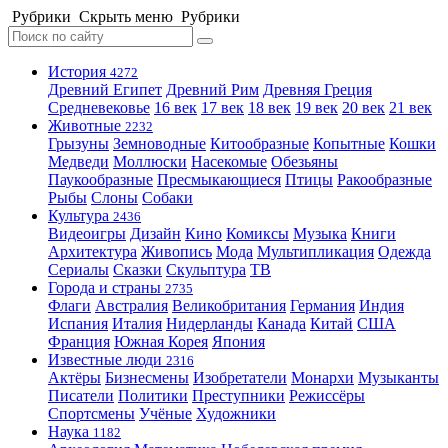
Рубрики
Скрыть меню
Рубрики
История
4272
Древний Египет
Древний Рим
Древняя Греция
Средневековье
16 век
17 век
18 век
19 век
20 век
21 век
Животные
2232
Грызуны
Земноводные
Китообразные
Копытные
Кошки
Медведи
Моллюски
Насекомые
Обезьяны
Паукообразные
Пресмыкающиеся
Птицы
Ракообразные
Рыбы
Слоны
Собаки
Культура
2436
Видеоигры
Дизайн
Кино
Комиксы
Музыка
Книги
Архитектура
Живопись
Мода
Мультипликация
Одежда
Сериалы
Сказки
Скульптура
ТВ
Города и страны
2735
Флаги
Австралия
Великобритания
Германия
Индия
Испания
Италия
Нидерланды
Канада
Китай
США
Франция
Южная Корея
Япония
Известные люди
2316
Актёры
Бизнесмены
Изобретатели
Монархи
Музыканты
Писатели
Политики
Преступники
Режиссёры
Спортсмены
Учёные
Художники
Наука
1182