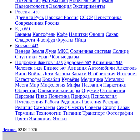
Археология
Математика
Нобелевская премия
Палеонтология
Эволюция
Эксперименты
Россия
1430
Древняя Русь
Царская Россия
СССР
Перестройка
Современная Россия
Еда
881
Бананы
Картофель
Кофе
Напитки
Овощи
Сахар
Сладости
Фастфуд
Фрукты
Яйца
Космос
447
Венера
Земля
Луна
МКС
Солнечная система
Солнце
Спутники
Уран
Чёрные дыры
Подборки фактов
Здоровье
Криминал
1488
907
548
Человек
Бизнес
Авиация
Автомобили
Алкоголь
1428
597
Вино
Война
Дети
Законы
Запахи
Изобретения
Интернет
Катастрофы
Корабли
Курьёзы
Медицина
Металлы
Места
Мир
Мифология
Мифы
Названия
Наркотики
Общество
Олимпийские игры
Оружие
Отношения
Персоны
Пиво
Политика
Природа
Психология
Путешествия
Работа
Радиация
Растения
Рекорды
Религия
Самолёты
Секс
Смерть
Советы
Спорт
Табак
Термины
Технологии
Титаник
Транспорт
Фотографии
Цвета
Эволюция
Языки
Человек
02.06.2026