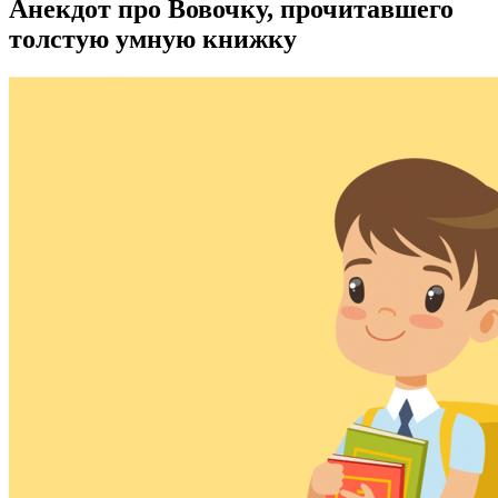
Анекдот про Вовочку, прочитавшего
толстую умную книжку