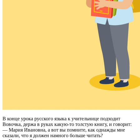
В конце урока русского языка к учительнице подходит
Вовочка, держа в руках какую-то толстую книгу, и говорит:
— Мария Ивановна, а вот вы помните, как однажды мне
сказали, что я должен намного больше читать?