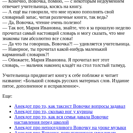
— Конечно, Вовочка, помню, — с некоторым недоумением
отвечает учительница, косясь на книгу.
— А ещё вы говорили, что мне нужно пополнять свой
словарный запас, читая различные книги, так ведь?
— Да, Вовочка, чтение очень полезно!
— Так вот, Мария Ивановна, знайте, что я за прошлую неделю
прочитал самый настоящий словарь и могу сказать, что мне
знакомы там абсолютно все слова!
— Да что ты говоришь, Вовочка?! — удивляется учительница.
— Наверное, ты прочитал какой-нибудь маленький
карманный словарик?!
— Обижаете, Мария Ивановна. Я прочитал вот этот
словарь, — мальчик наконец кладёт на стол толстый талмуд.
Учительница придвигает книгу к себе поближе и читает
название: «Большой словарь русских матерных слов. Издание
пятое, дополненное и исправленное».
Еще:
Анекдот про то, как таксист Вовочке вопросы задавал
Анекдот про то, сколько ног у курицы
Анекдот про то, как вся семья давала Вовочке
наставления перед школой
Анекдот про непоседливого Вовочку на уроке музыки
Анекдот про Вовочку, попытавшегося смухлевать