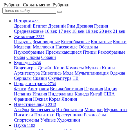
Рубрики
Скрыть меню
Рубрики
История
4271
Древний Египет
Древний Рим
Древняя Греция
Средневековье
16 век
17 век
18 век
19 век
20 век
21 век
Животные
2232
Грызуны
Земноводные
Китообразные
Копытные
Кошки
Медведи
Моллюски
Насекомые
Обезьяны
Паукообразные
Пресмыкающиеся
Птицы
Ракообразные
Рыбы
Слоны
Собаки
Культура
2436
Видеоигры
Дизайн
Кино
Комиксы
Музыка
Книги
Архитектура
Живопись
Мода
Мультипликация
Одежда
Сериалы
Сказки
Скульптура
ТВ
Города и страны
2734
Флаги
Австралия
Великобритания
Германия
Индия
Испания
Италия
Нидерланды
Канада
Китай
США
Франция
Южная Корея
Япония
Известные люди
2315
Актёры
Бизнесмены
Изобретатели
Монархи
Музыканты
Писатели
Политики
Преступники
Режиссёры
Спортсмены
Учёные
Художники
Наука
1182