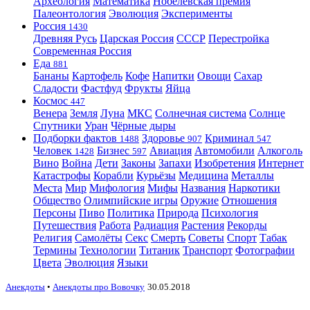
Археология
Математика
Нобелевская премия
Палеонтология
Эволюция
Эксперименты
Россия
1430
Древняя Русь
Царская Россия
СССР
Перестройка
Современная Россия
Еда
881
Бананы
Картофель
Кофе
Напитки
Овощи
Сахар
Сладости
Фастфуд
Фрукты
Яйца
Космос
447
Венера
Земля
Луна
МКС
Солнечная система
Солнце
Спутники
Уран
Чёрные дыры
Подборки фактов
Здоровье
Криминал
1488
907
547
Человек
Бизнес
Авиация
Автомобили
Алкоголь
1428
597
Вино
Война
Дети
Законы
Запахи
Изобретения
Интернет
Катастрофы
Корабли
Курьёзы
Медицина
Металлы
Места
Мир
Мифология
Мифы
Названия
Наркотики
Общество
Олимпийские игры
Оружие
Отношения
Персоны
Пиво
Политика
Природа
Психология
Путешествия
Работа
Радиация
Растения
Рекорды
Религия
Самолёты
Секс
Смерть
Советы
Спорт
Табак
Термины
Технологии
Титаник
Транспорт
Фотографии
Цвета
Эволюция
Языки
Анекдоты
•
Анекдоты про Вовочку
30.05.2018