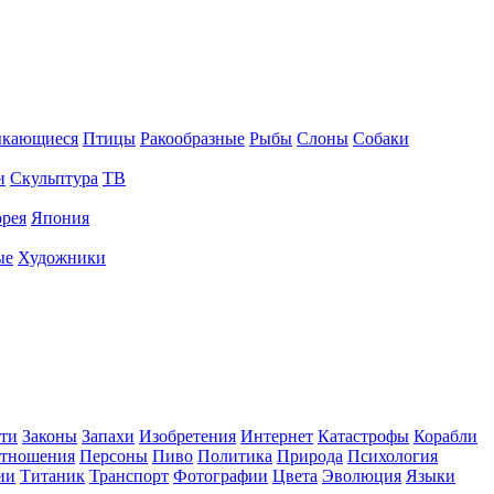
ыкающиеся
Птицы
Ракообразные
Рыбы
Слоны
Собаки
и
Скульптура
ТВ
рея
Япония
ые
Художники
ти
Законы
Запахи
Изобретения
Интернет
Катастрофы
Корабли
тношения
Персоны
Пиво
Политика
Природа
Психология
ии
Титаник
Транспорт
Фотографии
Цвета
Эволюция
Языки