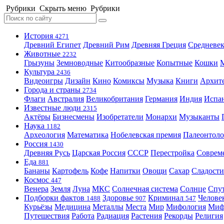
Рубрики
Скрыть меню
Рубрики
История
4271
Древний Египет
Древний Рим
Древняя Греция
Средневек
Животные
2232
Грызуны
Земноводные
Китообразные
Копытные
Кошки
Культура
2436
Видеоигры
Дизайн
Кино
Комиксы
Музыка
Книги
Архит
Города и страны
2734
Флаги
Австралия
Великобритания
Германия
Индия
Испа
Известные люди
2315
Актёры
Бизнесмены
Изобретатели
Монархи
Музыканты
Наука
1182
Археология
Математика
Нобелевская премия
Палеонтоло
Россия
1430
Древняя Русь
Царская Россия
СССР
Перестройка
Соврем
Еда
881
Бананы
Картофель
Кофе
Напитки
Овощи
Сахар
Сладости
Космос
447
Венера
Земля
Луна
МКС
Солнечная система
Солнце
Спу
Подборки фактов
Здоровье
Криминал
Челове
1488
907
547
Курьёзы
Медицина
Металлы
Места
Мир
Мифология
Ми
Путешествия
Работа
Радиация
Растения
Рекорды
Религия