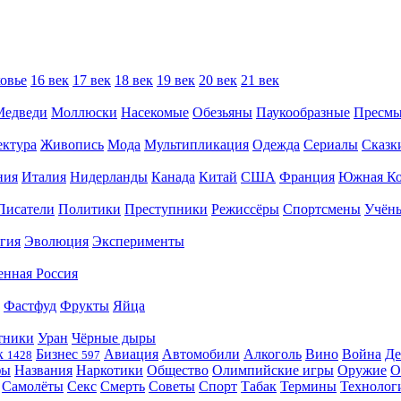
овье
16 век
17 век
18 век
19 век
20 век
21 век
Медведи
Моллюски
Насекомые
Обезьяны
Паукообразные
Пресм
ектура
Живопись
Мода
Мультипликация
Одежда
Сериалы
Сказк
ния
Италия
Нидерланды
Канада
Китай
США
Франция
Южная Ко
Писатели
Политики
Преступники
Режиссёры
Спортсмены
Учён
гия
Эволюция
Эксперименты
енная Россия
Фастфуд
Фрукты
Яйца
тники
Уран
Чёрные дыры
к
Бизнес
Авиация
Автомобили
Алкоголь
Вино
Война
Де
1428
597
фы
Названия
Наркотики
Общество
Олимпийские игры
Оружие
О
Самолёты
Секс
Смерть
Советы
Спорт
Табак
Термины
Технолог