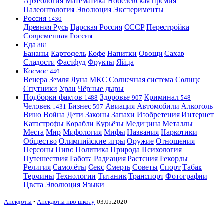
Археология
Математика
Нобелевская премия
Палеонтология
Эволюция
Эксперименты
Россия
1430
Древняя Русь
Царская Россия
СССР
Перестройка
Современная Россия
Еда
881
Бананы
Картофель
Кофе
Напитки
Овощи
Сахар
Сладости
Фастфуд
Фрукты
Яйца
Космос
449
Венера
Земля
Луна
МКС
Солнечная система
Солнце
Спутники
Уран
Чёрные дыры
Подборки фактов
Здоровье
Криминал
1488
907
548
Человек
Бизнес
Авиация
Автомобили
Алкоголь
1431
597
Вино
Война
Дети
Законы
Запахи
Изобретения
Интернет
Катастрофы
Корабли
Курьёзы
Медицина
Металлы
Места
Мир
Мифология
Мифы
Названия
Наркотики
Общество
Олимпийские игры
Оружие
Отношения
Персоны
Пиво
Политика
Природа
Психология
Путешествия
Работа
Радиация
Растения
Рекорды
Религия
Самолёты
Секс
Смерть
Советы
Спорт
Табак
Термины
Технологии
Титаник
Транспорт
Фотографии
Цвета
Эволюция
Языки
Анекдоты
•
Анекдоты про школу
03.05.2020