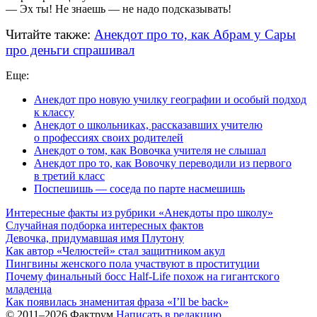
— Эх ты! Не знаешь — не надо подсказывать!
Читайте также:
Анекдот про то, как Абрам у Сары
про деньги спрашивал
Еще:
Анекдот про новую училку географии и особый подход
к классу
Анекдот о школьниках, рассказавших учителю
о профессиях своих родителей
Анекдот о том, как Вовочка учителя не слышал
Анекдот про то, как Вовочку переводили из первого
в третий класс
Поспешишь — соседа по парте насмешишь
Интересные факты из рубрики «Анекдоты про школу»
Случайная подборка интересных фактов
Девочка, придумавшая имя Плутону
Как автор «Челюстей» стал защитником акул
Пингвины женского пола участвуют в проституции
Почему финальный босс Half-Life похож на гигантского
младенца
Как появилась знаменитая фраза «I’ll be back»
© 2011–2026 Фактрум
Написать в редакцию