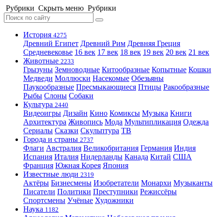
Рубрики
Скрыть меню
Рубрики
История
4275
Древний Египет
Древний Рим
Древняя Греция
Средневековье
16 век
17 век
18 век
19 век
20 век
21 век
Животные
2233
Грызуны
Земноводные
Китообразные
Копытные
Кошки
Медведи
Моллюски
Насекомые
Обезьяны
Паукообразные
Пресмыкающиеся
Птицы
Ракообразные
Рыбы
Слоны
Собаки
Культура
2440
Видеоигры
Дизайн
Кино
Комиксы
Музыка
Книги
Архитектура
Живопись
Мода
Мультипликация
Одежда
Сериалы
Сказки
Скульптура
ТВ
Города и страны
2737
Флаги
Австралия
Великобритания
Германия
Индия
Испания
Италия
Нидерланды
Канада
Китай
США
Франция
Южная Корея
Япония
Известные люди
2319
Актёры
Бизнесмены
Изобретатели
Монархи
Музыканты
Писатели
Политики
Преступники
Режиссёры
Спортсмены
Учёные
Художники
Наука
1182