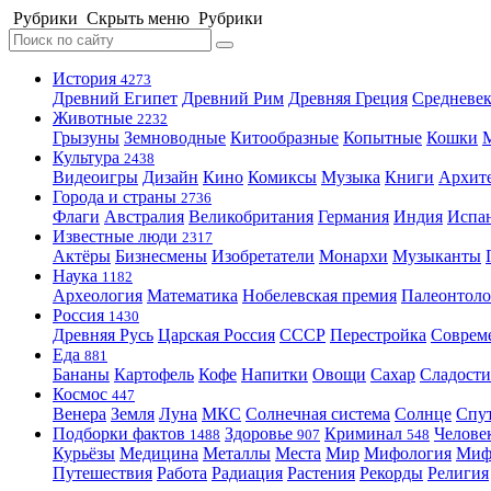
Рубрики
Скрыть меню
Рубрики
История
4273
Древний Египет
Древний Рим
Древняя Греция
Средневек
Животные
2232
Грызуны
Земноводные
Китообразные
Копытные
Кошки
Культура
2438
Видеоигры
Дизайн
Кино
Комиксы
Музыка
Книги
Архит
Города и страны
2736
Флаги
Австралия
Великобритания
Германия
Индия
Испа
Известные люди
2317
Актёры
Бизнесмены
Изобретатели
Монархи
Музыканты
Наука
1182
Археология
Математика
Нобелевская премия
Палеонтоло
Россия
1430
Древняя Русь
Царская Россия
СССР
Перестройка
Соврем
Еда
881
Бананы
Картофель
Кофе
Напитки
Овощи
Сахар
Сладости
Космос
447
Венера
Земля
Луна
МКС
Солнечная система
Солнце
Спу
Подборки фактов
Здоровье
Криминал
Челове
1488
907
548
Курьёзы
Медицина
Металлы
Места
Мир
Мифология
Ми
Путешествия
Работа
Радиация
Растения
Рекорды
Религия