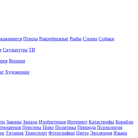
ыкающиеся
Птицы
Ракообразные
Рыбы
Слоны
Собаки
и
Скульптура
ТВ
рея
Япония
ые
Художники
ти
Законы
Запахи
Изобретения
Интернет
Катастрофы
Корабли
тношения
Персоны
Пиво
Политика
Природа
Психология
ии
Титаник
Транспорт
Фотографии
Цвета
Эволюция
Языки