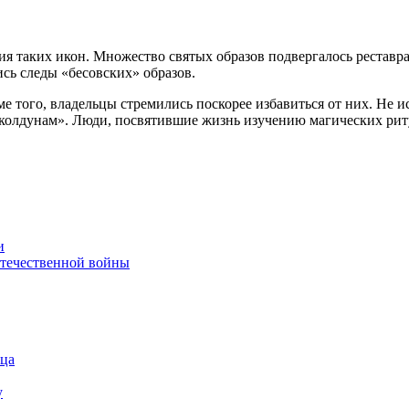
 таких икон. Множество святых образов подвергалось реставра
ись следы «бесовских» образов.
е того, владельцы стремились поскорее избавиться от них. Не и
 «колдунам». Люди, посвятившие жизнь изучению магических ри
и
течественной войны
нца
у