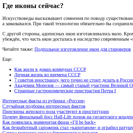
Где иконы сейчас?
Искусствоведы высказывают сомнения по поводу существования
а замазывался. При такой технологии обязательно бы сохранил
С другой стороны, адописных икон изготавливалось мало. Кром
убеждён, что часть икон досталась в наследство современным
Читайте также:
Подпольное изготовление икон для староверов
Еще:
Как жили в домах-коммунах СССР
Личная жизнь во времена СССР
7 советов иностранцу, чего точно не стоит делать в Росси
Академик Морозов — самый старый участник Великой О
Странные гастрономические пристрастия Петра I
Интересные факты из рубрики «Россия»
Случайная подборка интересных фактов
Пингвины женского пола участвуют в проституции
Почему финальный босс Half-Life похож на гигантского младе
Как появилась знаменитая фраза «I’ll be back»
Как безработный сапожник стал «капитаном» и ограбил ратуш
Самцы морского конька беременеют и рожают