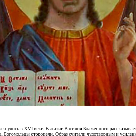
лкнулись в XVI веке. В житие Василия Блаженного рассказывает
ца. Богомольцы оторопели. Образ считали чудотворным и усилен