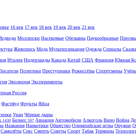
овье
16 век
17 век
18 век
19 век
20 век
21 век
Медведи
Моллюски
Насекомые
Обезьяны
Паукообразные
Пресм
ектура
Живопись
Мода
Мультипликация
Одежда
Сериалы
Сказк
ния
Италия
Нидерланды
Канада
Китай
США
Франция
Южная Ко
Писатели
Политики
Преступники
Режиссёры
Спортсмены
Учён
гия
Эволюция
Эксперименты
енная Россия
Фастфуд
Фрукты
Яйца
тники
Уран
Чёрные дыры
к
Бизнес
Авиация
Автомобили
Алкоголь
Вино
Война
Де
1430
597
фы
Названия
Наркотики
Общество
Олимпийские игры
Оружие
О
Самолёты
Секс
Смерть
Советы
Спорт
Табак
Термины
Технолог