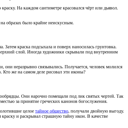
 краску. На каждом сантиметре красовался чёрт или дьявол.
 на образах было крайне неискусным.
а. Затем краска подсыхала и поверх наносилась грунтовка.
верхний слой. Иногда художники скрывали под внутренним
и, они неразрывно связывались. Получается, человек молился
 Кто же на самом деле рисовал эти иконы?
арообрядцы. Они нарочно помещали под лик святых чертей. Так
а местью за принятие греческих канонов богослужения.
сколотившие целое
тайное общество
, получали двойную выгоду.
 краску и раскрывал страшную тайну икон. В качестве