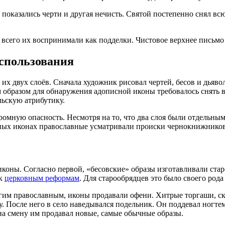
показались черти и другая нечисть. Святой постепенно снял всю
 всего их воспринимали как подделки. Чистовое верхнее письмо
использования
х двух слоёв. Сначала художник рисовал чертей, бесов и дьявол
 образом для обнаружения адописной иконы требовалось снять 
льскую атрибутику.
омную опасность. Несмотря на то, что два слоя были отдельным
сных иконах православные усматривали происки чернокнижников.
 иконы. Согласно первой, «бесовские» образы изготавливали ст
 к
церковным реформам
. Для старообрядцев это было своего род
угим православным, иконы продавали офени. Хитрые торгаши, 
 После него в село наведывался подельник. Он поддевал ногтем
на смену им продавал новые, самые обычные образы.