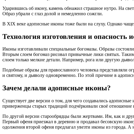
Ударившись об икону, камень обнажил страшное нутро. На свет 
Образ убрали с глаз долой и немедленно сожгли.
В XIX веке адописные иконы тоже были на слуху. Однако чаще
Технология изготовления и опасность 
Иконы изготавливали специальные богомазы. Образы состояли и
Вторым слоем богомаз рисовал привычные лики святых. Таким
слоем только мелкие детали. Например, рога или другую дьяво
Подобные образы для православного человека представляли огр
и святому, и дьяволу одновременно. По этой причине в адопи
Зачем делали адописные иконы?
Существует две версии о том, для чего создавались адописные
приверженцы старых традиций подчёркивали своё отношение
По другой версии старообрядцы были жертвами. Им, как и др
Первый офеня приезжал в деревню и продавал бесовскую икону.
одолжения второй офеня предлагал увезти иконы из города. А 