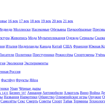
овье
16 век
17 век
18 век
19 век
20 век
21 век
Медведи
Моллюски
Насекомые
Обезьяны
Паукообразные
Пресм
ектура
Живопись
Мода
Мультипликация
Одежда
Сериалы
Сказк
ния
Италия
Нидерланды
Канада
Китай
США
Франция
Южная Ко
Писатели
Политики
Преступники
Режиссёры
Спортсмены
Учён
гия
Эволюция
Эксперименты
енная Россия
Фастфуд
Фрукты
Яйца
тники
Уран
Чёрные дыры
к
Бизнес
Авиация
Автомобили
Алкоголь
Вино
Война
Де
1431
597
фы
Названия
Наркотики
Общество
Олимпийские игры
Оружие
О
Самолёты
Секс
Смерть
Советы
Спорт
Табак
Термины
Технолог