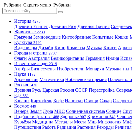
Рубрики
Скрыть меню
Рубрики
История
4275
Древний Египет
Древний Рим
Древняя Греция
Средневек
Животные
2233
Грызуны
Земноводные
Китообразные
Копытные
Кошки
Культура
2440
Видеоигры
Дизайн
Кино
Комиксы
Музыка
Книги
Архит
Города и страны
2737
Флаги
Австралия
Великобритания
Германия
Индия
Испа
Известные люди
2319
Актёры
Бизнесмены
Изобретатели
Монархи
Музыканты
Наука
1182
Археология
Математика
Нобелевская премия
Палеонтоло
Россия
1430
Древняя Русь
Царская Россия
СССР
Перестройка
Соврем
Еда
881
Бананы
Картофель
Кофе
Напитки
Овощи
Сахар
Сладости
Космос
449
Венера
Земля
Луна
МКС
Солнечная система
Солнце
Спу
Подборки фактов
Здоровье
Криминал
Челове
1488
907
548
Курьёзы
Медицина
Металлы
Места
Мир
Мифология
Ми
Путешествия
Работа
Радиация
Растения
Рекорды
Религия