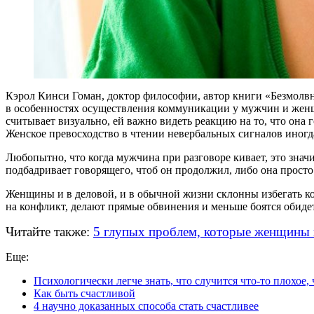
Кэрол Кинси Гоман, доктор философии, автор книги «Безмолв
в особенностях осуществления коммуникации у мужчин и женщ
считывает визуально, ей важно видеть реакцию на то, что она 
Женское превосходство в чтении невербальных сигналов иногд
Любопытно, что когда мужчина при разговоре кивает, это значи
подбадривает говорящего, чтоб он продолжил, либо она просто 
Женщины и в деловой, и в обычной жизни склонны избегать ко
на конфликт, делают прямые обвинения и меньше боятся обидет
Читайте также:
5 глупых проблем, которые женщины
Еще:
Психологически легче знать, что случится что-то плохое,
Как быть счастливой
4 научно доказанных способа стать счастливее