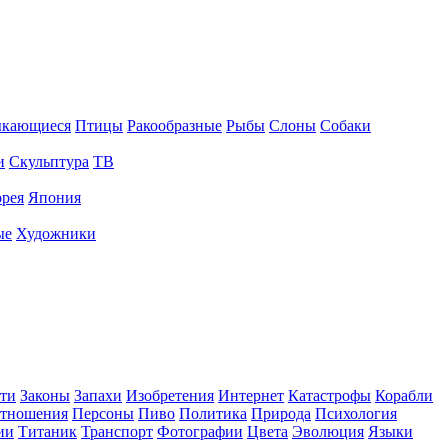
ыкающиеся
Птицы
Ракообразные
Рыбы
Слоны
Собаки
и
Скульптура
ТВ
рея
Япония
ые
Художники
ти
Законы
Запахи
Изобретения
Интернет
Катастрофы
Корабли
тношения
Персоны
Пиво
Политика
Природа
Психология
ии
Титаник
Транспорт
Фотографии
Цвета
Эволюция
Языки