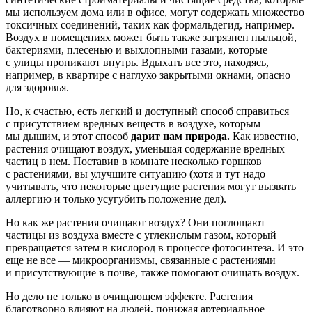
мы используем дома или в офисе, могут содержать множество
токсичных соединений, таких как формальдегид, например.
Воздух в помещениях может быть также загрязнен пыльцой,
бактериями, плесенью и выхлопными газами, которые
с улицы проникают внутрь. Вдыхать все это, находясь,
например, в квартире с наглухо закрытыми окнами, опасно
для здоровья.
Но, к счастью, есть легкий и доступный способ справиться
с присутствием вредных веществ в воздухе, которым
мы дышим, и этот способ
дарит нам природа.
Как известно,
растения очищают воздух, уменьшая содержание вредных
частиц в нем. Поставив в комнате несколько горшков
с растениями, вы улучшите ситуацию (хотя и тут надо
учитывать, что некоторые цветущие растения могут вызвать
аллергию и только усугубить положение дел).
Но как же растения очищают воздух? Они поглощают
частицы из воздуха вместе с углекислым газом, который
превращается затем в кислород в процессе фотосинтеза. И это
еще не все — микроорганизмы, связанные с растениями
и присутствующие в почве, также помогают очищать воздух.
Но дело не только в очищающем эффекте. Растения
благотворно влияют на людей, понижая артериальное