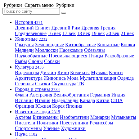
Рубрики
Скрыть меню
Рубрики
История
4271
Древний Египет
Древний Рим
Древняя Греция
Средневековье
16 век
17 век
18 век
19 век
20 век
21 век
Животные
2232
Грызуны
Земноводные
Китообразные
Копытные
Кошки
Медведи
Моллюски
Насекомые
Обезьяны
Паукообразные
Пресмыкающиеся
Птицы
Ракообразные
Рыбы
Слоны
Собаки
Культура
2436
Видеоигры
Дизайн
Кино
Комиксы
Музыка
Книги
Архитектура
Живопись
Мода
Мультипликация
Одежда
Сериалы
Сказки
Скульптура
ТВ
Города и страны
2734
Флаги
Австралия
Великобритания
Германия
Индия
Испания
Италия
Нидерланды
Канада
Китай
США
Франция
Южная Корея
Япония
Известные люди
2315
Актёры
Бизнесмены
Изобретатели
Монархи
Музыканты
Писатели
Политики
Преступники
Режиссёры
Спортсмены
Учёные
Художники
Наука
1182