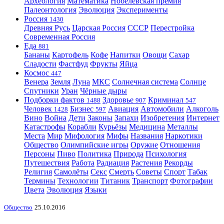
Археология
Математика
Нобелевская премия
Палеонтология
Эволюция
Эксперименты
Россия
1430
Древняя Русь
Царская Россия
СССР
Перестройка
Современная Россия
Еда
881
Бананы
Картофель
Кофе
Напитки
Овощи
Сахар
Сладости
Фастфуд
Фрукты
Яйца
Космос
447
Венера
Земля
Луна
МКС
Солнечная система
Солнце
Спутники
Уран
Чёрные дыры
Подборки фактов
Здоровье
Криминал
1488
907
547
Человек
Бизнес
Авиация
Автомобили
Алкоголь
1428
597
Вино
Война
Дети
Законы
Запахи
Изобретения
Интернет
Катастрофы
Корабли
Курьёзы
Медицина
Металлы
Места
Мир
Мифология
Мифы
Названия
Наркотики
Общество
Олимпийские игры
Оружие
Отношения
Персоны
Пиво
Политика
Природа
Психология
Путешествия
Работа
Радиация
Растения
Рекорды
Религия
Самолёты
Секс
Смерть
Советы
Спорт
Табак
Термины
Технологии
Титаник
Транспорт
Фотографии
Цвета
Эволюция
Языки
Общество
25.10.2016