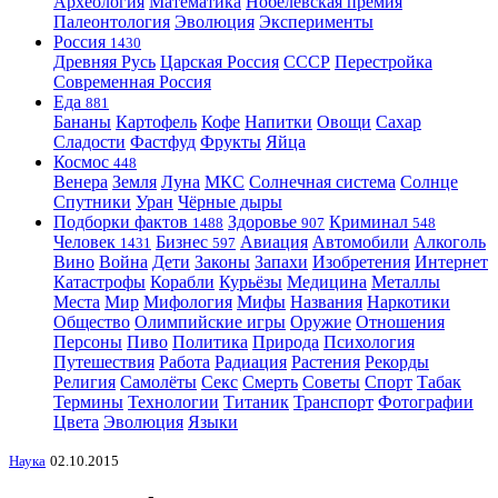
Археология
Математика
Нобелевская премия
Палеонтология
Эволюция
Эксперименты
Россия
1430
Древняя Русь
Царская Россия
СССР
Перестройка
Современная Россия
Еда
881
Бананы
Картофель
Кофе
Напитки
Овощи
Сахар
Сладости
Фастфуд
Фрукты
Яйца
Космос
448
Венера
Земля
Луна
МКС
Солнечная система
Солнце
Спутники
Уран
Чёрные дыры
Подборки фактов
Здоровье
Криминал
1488
907
548
Человек
Бизнес
Авиация
Автомобили
Алкоголь
1431
597
Вино
Война
Дети
Законы
Запахи
Изобретения
Интернет
Катастрофы
Корабли
Курьёзы
Медицина
Металлы
Места
Мир
Мифология
Мифы
Названия
Наркотики
Общество
Олимпийские игры
Оружие
Отношения
Персоны
Пиво
Политика
Природа
Психология
Путешествия
Работа
Радиация
Растения
Рекорды
Религия
Самолёты
Секс
Смерть
Советы
Спорт
Табак
Термины
Технологии
Титаник
Транспорт
Фотографии
Цвета
Эволюция
Языки
Наука
02.10.2015