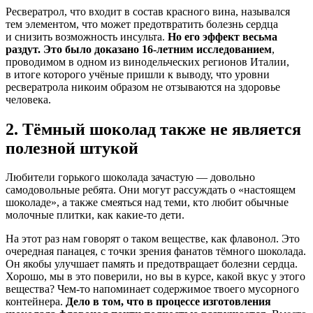
Ресвератрол, что входит в состав красного вина, назывался
тем элементом, что может предотвратить болезнь сердца
и снизить возможность инсульта.
Но его эффект весьма
раздут. Это было доказано 16-летним исследованием
,
проводимом в одном из винодельческих регионов Италии,
в итоге которого учёные пришли к выводу, что уровни
ресвератрола никоим образом не отзываются на здоровье
человека.
2. Тёмный шоколад также не является
полезной штукой
Любители горького шоколада зачастую — довольно
самодовольные ребята. Они могут рассуждать о «настоящем
шоколаде», а также смеяться над теми, кто любит обычные
молочные плитки, как какие-то дети.
На этот раз нам говорят о таком веществе, как флавонол. Это
очередная панацея, с точки зрения фанатов тёмного шоколада.
Он якобы улучшает память и предотвращает болезни сердца.
Хорошо, мы в это поверили, но вы в курсе, какой вкус у этого
вещества? Чем-то напоминает содержимое твоего мусорного
контейнера.
Дело в том, что в процессе изготовления