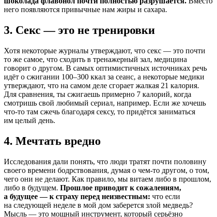
шоколада флавонол почти полностью разрушается.
Вместо
него появляются привычные нам жиры и сахара.
3. Секс — это не тренировки
Хотя некоторые журналы утверждают, что секс — это почти
то же самое, что сходить в тренажерный зал, медицина
говорит о другом. В самых оптимистичных источниках речь
идёт о сжигании 100–300 ккал за сеанс, а некоторые медики
утверждают, что на самом деле сгорает жалкая 21 калория.
Для сравнения, ты сжигаешь примерно 7 калорий, когда
смотришь свой любимый сериал, например. Если же хочешь
что-то там сжечь благодаря сексу, то придётся заниматься
им целый день.
4. Мечтать вредно
Исследования дали понять, что люди тратят почти половину
своего времени бодрствования, думая о чем-то другом, о том,
чего они не делают. Как правило, мы витаем либо в прошлом,
либо в будущем.
Прошлое приводит к сожалениям,
а будущее — к страху перед неизвестным:
что если
на следующей неделе в мой дом заберется злой медведь?
Мысль — это мощный инструмент, который серьёзно