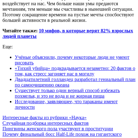
воздействует на нас. Чем больше наши умы предаются
мечтаниям, тем меньше мы счастливы в нынешней ситуации.
Поэтому сокращение времени на пустые мечты спосбоствуют
большей активности в реальной жизни.
Читайте также:
10 мифов, в которые верят 82% взрослых
людей планеты
Еще:
Учёные объяснили, почему некоторые люди не умеют
рисовать
«Тихий убийца» подкрадывается незаметно: 20 фактов о
том, как стресс загоняет нас в могилу
Двадцатилетний голландец разработал гениальный план
по самоочищению океана
Существует только один верный способ избежать
похмелья, и это не вода и не жирная пища
Исследование, заявляющее, что тараканы имеют
личности
Интересные факты из рубрики «Наука»
Случайная подборка интересных фактов
Пингвины женского пола участвуют в проституции
Почему финальный босс Half-Life похож на гигантского