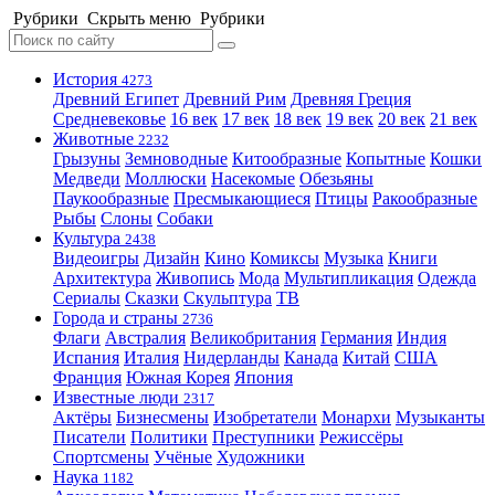
Рубрики
Скрыть меню
Рубрики
История
4273
Древний Египет
Древний Рим
Древняя Греция
Средневековье
16 век
17 век
18 век
19 век
20 век
21 век
Животные
2232
Грызуны
Земноводные
Китообразные
Копытные
Кошки
Медведи
Моллюски
Насекомые
Обезьяны
Паукообразные
Пресмыкающиеся
Птицы
Ракообразные
Рыбы
Слоны
Собаки
Культура
2438
Видеоигры
Дизайн
Кино
Комиксы
Музыка
Книги
Архитектура
Живопись
Мода
Мультипликация
Одежда
Сериалы
Сказки
Скульптура
ТВ
Города и страны
2736
Флаги
Австралия
Великобритания
Германия
Индия
Испания
Италия
Нидерланды
Канада
Китай
США
Франция
Южная Корея
Япония
Известные люди
2317
Актёры
Бизнесмены
Изобретатели
Монархи
Музыканты
Писатели
Политики
Преступники
Режиссёры
Спортсмены
Учёные
Художники
Наука
1182