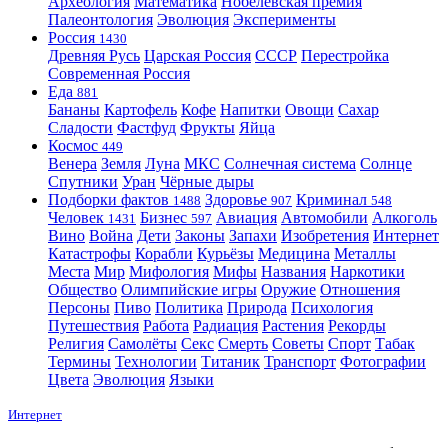
Археология
Математика
Нобелевская премия
Палеонтология
Эволюция
Эксперименты
Россия
1430
Древняя Русь
Царская Россия
СССР
Перестройка
Современная Россия
Еда
881
Бананы
Картофель
Кофе
Напитки
Овощи
Сахар
Сладости
Фастфуд
Фрукты
Яйца
Космос
449
Венера
Земля
Луна
МКС
Солнечная система
Солнце
Спутники
Уран
Чёрные дыры
Подборки фактов
Здоровье
Криминал
1488
907
548
Человек
Бизнес
Авиация
Автомобили
Алкоголь
1431
597
Вино
Война
Дети
Законы
Запахи
Изобретения
Интернет
Катастрофы
Корабли
Курьёзы
Медицина
Металлы
Места
Мир
Мифология
Мифы
Названия
Наркотики
Общество
Олимпийские игры
Оружие
Отношения
Персоны
Пиво
Политика
Природа
Психология
Путешествия
Работа
Радиация
Растения
Рекорды
Религия
Самолёты
Секс
Смерть
Советы
Спорт
Табак
Термины
Технологии
Титаник
Транспорт
Фотографии
Цвета
Эволюция
Языки
Интернет