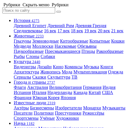
Рубрики
Скрыть меню
Рубрики
История
4275
Древний Египет
Древний Рим
Древняя Греция
Средневековье
16 век
17 век
18 век
19 век
20 век
21 век
Животные
2233
Грызуны
Земноводные
Китообразные
Копытные
Кошки
Медведи
Моллюски
Насекомые
Обезьяны
Паукообразные
Пресмыкающиеся
Птицы
Ракообразные
Рыбы
Слоны
Собаки
Культура
2440
Видеоигры
Дизайн
Кино
Комиксы
Музыка
Книги
Архитектура
Живопись
Мода
Мультипликация
Одежда
Сериалы
Сказки
Скульптура
ТВ
Города и страны
2737
Флаги
Австралия
Великобритания
Германия
Индия
Испания
Италия
Нидерланды
Канада
Китай
США
Франция
Южная Корея
Япония
Известные люди
2319
Актёры
Бизнесмены
Изобретатели
Монархи
Музыканты
Писатели
Политики
Преступники
Режиссёры
Спортсмены
Учёные
Художники
Наука
1182