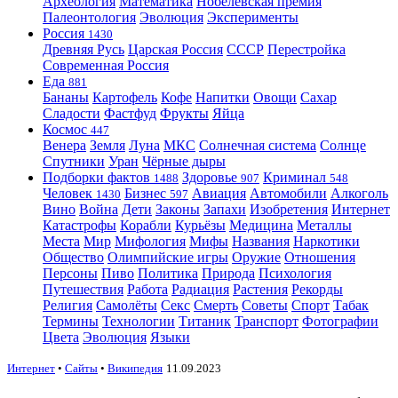
Археология
Математика
Нобелевская премия
Палеонтология
Эволюция
Эксперименты
Россия
1430
Древняя Русь
Царская Россия
СССР
Перестройка
Современная Россия
Еда
881
Бананы
Картофель
Кофе
Напитки
Овощи
Сахар
Сладости
Фастфуд
Фрукты
Яйца
Космос
447
Венера
Земля
Луна
МКС
Солнечная система
Солнце
Спутники
Уран
Чёрные дыры
Подборки фактов
Здоровье
Криминал
1488
907
548
Человек
Бизнес
Авиация
Автомобили
Алкоголь
1430
597
Вино
Война
Дети
Законы
Запахи
Изобретения
Интернет
Катастрофы
Корабли
Курьёзы
Медицина
Металлы
Места
Мир
Мифология
Мифы
Названия
Наркотики
Общество
Олимпийские игры
Оружие
Отношения
Персоны
Пиво
Политика
Природа
Психология
Путешествия
Работа
Радиация
Растения
Рекорды
Религия
Самолёты
Секс
Смерть
Советы
Спорт
Табак
Термины
Технологии
Титаник
Транспорт
Фотографии
Цвета
Эволюция
Языки
Интернет
•
Сайты
•
Википедия
11.09.2023