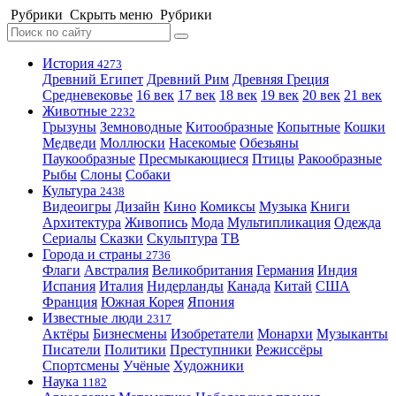
Рубрики
Скрыть меню
Рубрики
История
4273
Древний Египет
Древний Рим
Древняя Греция
Средневековье
16 век
17 век
18 век
19 век
20 век
21 век
Животные
2232
Грызуны
Земноводные
Китообразные
Копытные
Кошки
Медведи
Моллюски
Насекомые
Обезьяны
Паукообразные
Пресмыкающиеся
Птицы
Ракообразные
Рыбы
Слоны
Собаки
Культура
2438
Видеоигры
Дизайн
Кино
Комиксы
Музыка
Книги
Архитектура
Живопись
Мода
Мультипликация
Одежда
Сериалы
Сказки
Скульптура
ТВ
Города и страны
2736
Флаги
Австралия
Великобритания
Германия
Индия
Испания
Италия
Нидерланды
Канада
Китай
США
Франция
Южная Корея
Япония
Известные люди
2317
Актёры
Бизнесмены
Изобретатели
Монархи
Музыканты
Писатели
Политики
Преступники
Режиссёры
Спортсмены
Учёные
Художники
Наука
1182