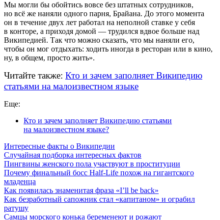
Мы могли бы обойтись вовсе без штатных сотрудников,
но всё же наняли одного парня, Брайана. До этого момента
он в течение двух лет работал на неполной ставке у себя
в конторе, а приходя домой — трудился вдвое больше над
Википедией. Так что можно сказать, что мы наняли его,
чтобы он мог отдыхать: ходить иногда в ресторан или в кино,
ну, в общем, просто жить».
Читайте также:
Кто и зачем заполняет Википедию
статьями на малоизвестном языке
Еще:
Кто и зачем заполняет Википедию статьями
на малоизвестном языке?
Интересные факты о Википедии
Случайная подборка интересных фактов
Пингвины женского пола участвуют в проституции
Почему финальный босс Half-Life похож на гигантского
младенца
Как появилась знаменитая фраза «I’ll be back»
Как безработный сапожник стал «капитаном» и ограбил
ратушу
Самцы морского конька беременеют и рожают