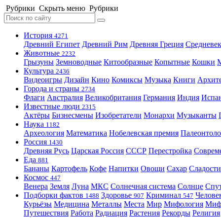
Рубрики
Скрыть меню
Рубрики
История
4271
Древний Египет
Древний Рим
Древняя Греция
Средневек
Животные
2232
Грызуны
Земноводные
Китообразные
Копытные
Кошки
Культура
2436
Видеоигры
Дизайн
Кино
Комиксы
Музыка
Книги
Архит
Города и страны
2734
Флаги
Австралия
Великобритания
Германия
Индия
Испа
Известные люди
2315
Актёры
Бизнесмены
Изобретатели
Монархи
Музыканты
Наука
1182
Археология
Математика
Нобелевская премия
Палеонтоло
Россия
1430
Древняя Русь
Царская Россия
СССР
Перестройка
Соврем
Еда
881
Бананы
Картофель
Кофе
Напитки
Овощи
Сахар
Сладости
Космос
447
Венера
Земля
Луна
МКС
Солнечная система
Солнце
Спу
Подборки фактов
Здоровье
Криминал
Челове
1488
907
547
Курьёзы
Медицина
Металлы
Места
Мир
Мифология
Ми
Путешествия
Работа
Радиация
Растения
Рекорды
Религия