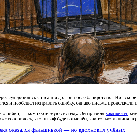
рез суд добились списания долгов после банкротства. Но вскор
ся и пообещал исправить ошибку, однако письма продолжали пр
ком ошибки, — компьютерную систему. Он признал
компьютер
вин
же говорилось, что штраф будет отменён, как только машина пе
ека оказался фальшивкой — но вдохновил учёных