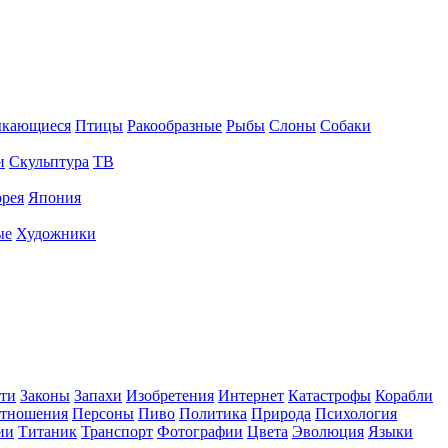
ыкающиеся
Птицы
Ракообразные
Рыбы
Слоны
Собаки
и
Скульптура
ТВ
рея
Япония
ые
Художники
ти
Законы
Запахи
Изобретения
Интернет
Катастрофы
Корабли
тношения
Персоны
Пиво
Политика
Природа
Психология
ии
Титаник
Транспорт
Фотографии
Цвета
Эволюция
Языки