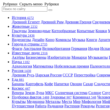
Рубрики
Скрыть меню
Рубрики
История
4272
Древний Египет
Древний Рим
Древняя Греция
Средневек
Животные
2232
Грызуны
Земноводные
Китообразные
Копытные
Кошки
Культура
2436
Видеоигры
Дизайн
Кино
Комиксы
Музыка
Книги
Архит
Города и страны
2735
Флаги
Австралия
Великобритания
Германия
Индия
Испа
Известные люди
2316
Актёры
Бизнесмены
Изобретатели
Монархи
Музыканты
Наука
1182
Археология
Математика
Нобелевская премия
Палеонтоло
Россия
1430
Древняя Русь
Царская Россия
СССР
Перестройка
Соврем
Еда
881
Бананы
Картофель
Кофе
Напитки
Овощи
Сахар
Сладости
Космос
447
Венера
Земля
Луна
МКС
Солнечная система
Солнце
Спу
Подборки фактов
Здоровье
Криминал
Челове
1488
907
548
Курьёзы
Медицина
Металлы
Места
Мир
Мифология
Ми
Путешествия
Работа
Радиация
Растения
Рекорды
Религия