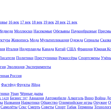
овье
16 век
17 век
18 век
19 век
20 век
21 век
Медведи
Моллюски
Насекомые
Обезьяны
Паукообразные
Пресм
ектура
Живопись
Мода
Мультипликация
Одежда
Сериалы
Сказк
ния
Италия
Нидерланды
Канада
Китай
США
Франция
Южная Ко
Писатели
Политики
Преступники
Режиссёры
Спортсмены
Учён
гия
Эволюция
Эксперименты
енная Россия
Фастфуд
Фрукты
Яйца
тники
Уран
Чёрные дыры
к
Бизнес
Авиация
Автомобили
Алкоголь
Вино
Война
Де
1428
597
фы
Названия
Наркотики
Общество
Олимпийские игры
Оружие
О
Самолёты
Секс
Смерть
Советы
Спорт
Табак
Термины
Технолог