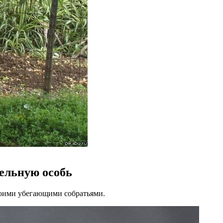
дельную особь
своими убегающими собратьями.