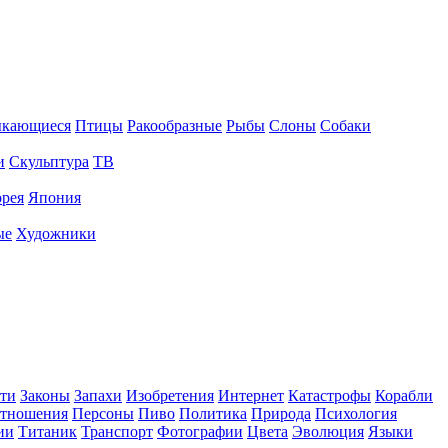
ыкающиеся
Птицы
Ракообразные
Рыбы
Слоны
Собаки
и
Скульптура
ТВ
рея
Япония
ые
Художники
ти
Законы
Запахи
Изобретения
Интернет
Катастрофы
Корабли
тношения
Персоны
Пиво
Политика
Природа
Психология
ии
Титаник
Транспорт
Фотографии
Цвета
Эволюция
Языки