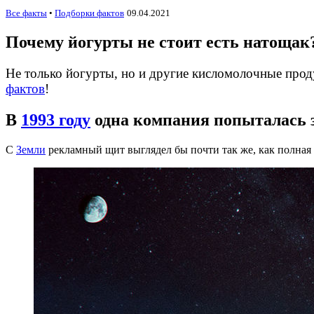
Все факты
•
Подборки фактов
09.04.2021
Почему йогурты не стоит есть натощак
Не только йогурты, но и другие кисломолочные про
фактов
!
В
1993 году
одна компания попыталась 
С
Земли
рекламный щит выглядел бы почти так же, как полная