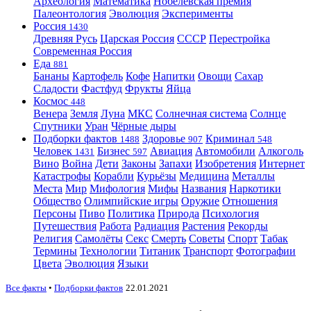
Археология
Математика
Нобелевская премия
Палеонтология
Эволюция
Эксперименты
Россия
1430
Древняя Русь
Царская Россия
СССР
Перестройка
Современная Россия
Еда
881
Бананы
Картофель
Кофе
Напитки
Овощи
Сахар
Сладости
Фастфуд
Фрукты
Яйца
Космос
448
Венера
Земля
Луна
МКС
Солнечная система
Солнце
Спутники
Уран
Чёрные дыры
Подборки фактов
Здоровье
Криминал
1488
907
548
Человек
Бизнес
Авиация
Автомобили
Алкоголь
1431
597
Вино
Война
Дети
Законы
Запахи
Изобретения
Интернет
Катастрофы
Корабли
Курьёзы
Медицина
Металлы
Места
Мир
Мифология
Мифы
Названия
Наркотики
Общество
Олимпийские игры
Оружие
Отношения
Персоны
Пиво
Политика
Природа
Психология
Путешествия
Работа
Радиация
Растения
Рекорды
Религия
Самолёты
Секс
Смерть
Советы
Спорт
Табак
Термины
Технологии
Титаник
Транспорт
Фотографии
Цвета
Эволюция
Языки
Все факты
•
Подборки фактов
22.01.2021