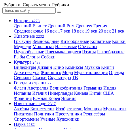
Рубрики
Скрыть меню
Рубрики
История
4273
Древний Египет
Древний Рим
Древняя Греция
Средневековье
16 век
17 век
18 век
19 век
20 век
21 век
Животные
2232
Грызуны
Земноводные
Китообразные
Копытные
Кошки
Медведи
Моллюски
Насекомые
Обезьяны
Паукообразные
Пресмыкающиеся
Птицы
Ракообразные
Рыбы
Слоны
Собаки
Культура
2438
Видеоигры
Дизайн
Кино
Комиксы
Музыка
Книги
Архитектура
Живопись
Мода
Мультипликация
Одежда
Сериалы
Сказки
Скульптура
ТВ
Города и страны
2736
Флаги
Австралия
Великобритания
Германия
Индия
Испания
Италия
Нидерланды
Канада
Китай
США
Франция
Южная Корея
Япония
Известные люди
2317
Актёры
Бизнесмены
Изобретатели
Монархи
Музыканты
Писатели
Политики
Преступники
Режиссёры
Спортсмены
Учёные
Художники
Наука
1182