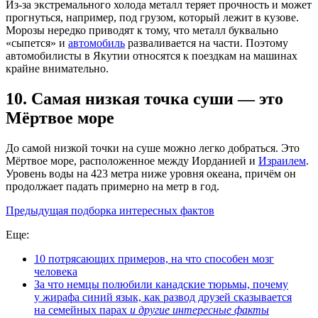
Из-за экстремального холода металл теряет прочность и может
прогнуться, например, под грузом, который лежит в кузове.
Морозы нередко приводят к тому, что металл буквально
«сыпется» и
автомобиль
разваливается на части. Поэтому
автомобилисты в Якутии относятся к поездкам на машинах
крайне внимательно.
10. Самая низкая точка суши — это
Мёртвое море
До самой низкой точки на суше можно легко добраться. Это
Мёртвое море, расположенное между Иорданией и
Израилем
.
Уровень воды на 423 метра ниже уровня океана, причём он
продолжает падать примерно на метр в год.
Предыдущая подборка интересных фактов
Еще:
10 потрясающих примеров, на что способен мозг
человека
За что немцы полюбили канадские тюрьмы, почему
у жирафа синий язык, как развод друзей сказывается
на семейных парах
и другие интересные факты