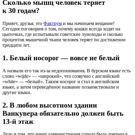
Сколько мышц человек теряет
к 30 годам?
Привет, друзья, это
Фактрум
и мы начинаем вещание!
Сегодня поговорим о том, почему кошки всегда ходят на
цыпочках, где испытывали советские луноходы и сколько
процентов мышечной ткани человек теряет по достижении
тридцати лет.
1. Белый носорог — вовсе не белый
А назвали его так из-за недопонимания. В бурском языке есть
слово «wijde» — «широкий», что созвучно с английский
«white» — «белый». Таким носорог и стал в английском
языке, а затем переведённое название позаимствовали и
другие языки.
2. В любом высотном здании
Ванкувера обязательно должен быть
13-й этаж
Дело в том, что ранее администрация города была лояльна к