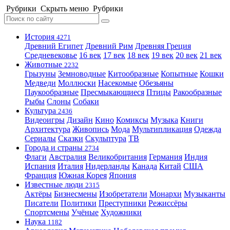
Рубрики
Скрыть меню
Рубрики
История
4271
Древний Египет
Древний Рим
Древняя Греция
Средневековье
16 век
17 век
18 век
19 век
20 век
21 век
Животные
2232
Грызуны
Земноводные
Китообразные
Копытные
Кошки
Медведи
Моллюски
Насекомые
Обезьяны
Паукообразные
Пресмыкающиеся
Птицы
Ракообразные
Рыбы
Слоны
Собаки
Культура
2436
Видеоигры
Дизайн
Кино
Комиксы
Музыка
Книги
Архитектура
Живопись
Мода
Мультипликация
Одежда
Сериалы
Сказки
Скульптура
ТВ
Города и страны
2734
Флаги
Австралия
Великобритания
Германия
Индия
Испания
Италия
Нидерланды
Канада
Китай
США
Франция
Южная Корея
Япония
Известные люди
2315
Актёры
Бизнесмены
Изобретатели
Монархи
Музыканты
Писатели
Политики
Преступники
Режиссёры
Спортсмены
Учёные
Художники
Наука
1182