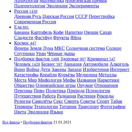
Археология
Математика
Нобелевская премия
Палеонтология
Эволюция
Эксперименты
Россия
1430
Древняя Русь
Царская Россия
СССР
Перестройка
Современная Россия
Еда
881
Бананы
Картофель
Кофе
Напитки
Овощи
Сахар
Сладости
Фастфуд
Фрукты
Яйца
Космос
447
Венера
Земля
Луна
МКС
Солнечная система
Солнце
Спутники
Уран
Чёрные дыры
Подборки фактов
Здоровье
Криминал
1488
907
547
Человек
Бизнес
Авиация
Автомобили
Алкоголь
1428
597
Вино
Война
Дети
Законы
Запахи
Изобретения
Интернет
Катастрофы
Корабли
Курьёзы
Медицина
Металлы
Места
Мир
Мифология
Мифы
Названия
Наркотики
Общество
Олимпийские игры
Оружие
Отношения
Персоны
Пиво
Политика
Природа
Психология
Путешествия
Работа
Радиация
Растения
Рекорды
Религия
Самолёты
Секс
Смерть
Советы
Спорт
Табак
Термины
Технологии
Титаник
Транспорт
Фотографии
Цвета
Эволюция
Языки
Все факты
•
Подборки фактов
21.01.2021