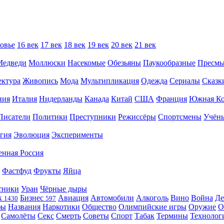
овье
16 век
17 век
18 век
19 век
20 век
21 век
Медведи
Моллюски
Насекомые
Обезьяны
Паукообразные
Пресм
ектура
Живопись
Мода
Мультипликация
Одежда
Сериалы
Сказк
ния
Италия
Нидерланды
Канада
Китай
США
Франция
Южная Ко
Писатели
Политики
Преступники
Режиссёры
Спортсмены
Учён
гия
Эволюция
Эксперименты
енная Россия
Фастфуд
Фрукты
Яйца
тники
Уран
Чёрные дыры
к
Бизнес
Авиация
Автомобили
Алкоголь
Вино
Война
Де
1430
597
фы
Названия
Наркотики
Общество
Олимпийские игры
Оружие
О
Самолёты
Секс
Смерть
Советы
Спорт
Табак
Термины
Технолог