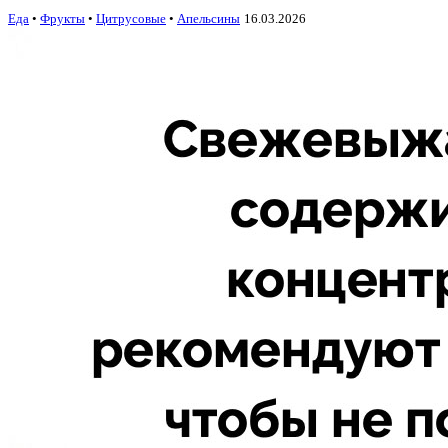
Еда
•
Фрукты
•
Цитрусовые
•
Апельсины
16.03.2026