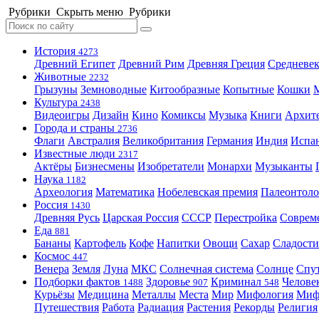
Рубрики
Скрыть меню
Рубрики
История
4273
Древний Египет
Древний Рим
Древняя Греция
Средневек
Животные
2232
Грызуны
Земноводные
Китообразные
Копытные
Кошки
Культура
2438
Видеоигры
Дизайн
Кино
Комиксы
Музыка
Книги
Архит
Города и страны
2736
Флаги
Австралия
Великобритания
Германия
Индия
Испа
Известные люди
2317
Актёры
Бизнесмены
Изобретатели
Монархи
Музыканты
Наука
1182
Археология
Математика
Нобелевская премия
Палеонтоло
Россия
1430
Древняя Русь
Царская Россия
СССР
Перестройка
Соврем
Еда
881
Бананы
Картофель
Кофе
Напитки
Овощи
Сахар
Сладости
Космос
447
Венера
Земля
Луна
МКС
Солнечная система
Солнце
Спу
Подборки фактов
Здоровье
Криминал
Челове
1488
907
548
Курьёзы
Медицина
Металлы
Места
Мир
Мифология
Ми
Путешествия
Работа
Радиация
Растения
Рекорды
Религия