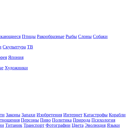
ыкающиеся
Птицы
Ракообразные
Рыбы
Слоны
Собаки
и
Скульптура
ТВ
рея
Япония
ые
Художники
ти
Законы
Запахи
Изобретения
Интернет
Катастрофы
Корабли
тношения
Персоны
Пиво
Политика
Природа
Психология
ии
Титаник
Транспорт
Фотографии
Цвета
Эволюция
Языки