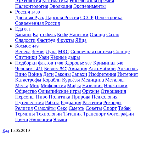
Археология
Математика
Нобелевская премия
Палеонтология
Эволюция
Эксперименты
Россия
1430
Древняя Русь
Царская Россия
СССР
Перестройка
Современная Россия
Еда
881
Бананы
Картофель
Кофе
Напитки
Овощи
Сахар
Сладости
Фастфуд
Фрукты
Яйца
Космос
449
Венера
Земля
Луна
МКС
Солнечная система
Солнце
Спутники
Уран
Чёрные дыры
Подборки фактов
Здоровье
Криминал
1488
907
548
Человек
Бизнес
Авиация
Автомобили
Алкоголь
1431
597
Вино
Война
Дети
Законы
Запахи
Изобретения
Интернет
Катастрофы
Корабли
Курьёзы
Медицина
Металлы
Места
Мир
Мифология
Мифы
Названия
Наркотики
Общество
Олимпийские игры
Оружие
Отношения
Персоны
Пиво
Политика
Природа
Психология
Путешествия
Работа
Радиация
Растения
Рекорды
Религия
Самолёты
Секс
Смерть
Советы
Спорт
Табак
Термины
Технологии
Титаник
Транспорт
Фотографии
Цвета
Эволюция
Языки
Еда
15.05.2019