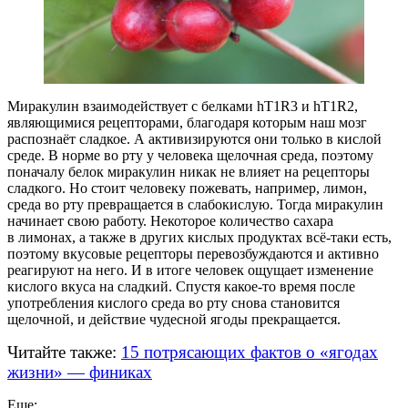
Миракулин взаимодействует с белками hT1R3 и hT1R2,
являющимися рецепторами, благодаря которым наш мозг
распознаёт сладкое. А активизируются они только в кислой
среде. В норме во рту у человека щелочная среда, поэтому
поначалу белок миракулин никак не влияет на рецепторы
сладкого. Но стоит человеку пожевать, например, лимон,
среда во рту превращается в слабокислую. Тогда миракулин
начинает свою работу. Некоторое количество сахара
в лимонах, а также в других кислых продуктах
всё-таки
есть,
поэтому вкусовые рецепторы перевозбуждаются и активно
реагируют на него. И в итоге человек ощущает изменение
кислого вкуса на сладкий. Спустя
какое-то
время после
употребления кислого среда во рту снова становится
щелочной, и действие чудесной ягоды прекращается.
Читайте также:
15 потрясающих фактов о «ягодах
жизни» — финиках
Еще: