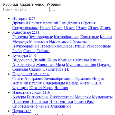
Рубрики
Скрыть меню
Рубрики
История
4275
Древний Египет
Древний Рим
Древняя Греция
Средневековье
16 век
17 век
18 век
19 век
20 век
21 век
Животные
2233
Грызуны
Земноводные
Китообразные
Копытные
Кошки
Медведи
Моллюски
Насекомые
Обезьяны
Паукообразные
Пресмыкающиеся
Птицы
Ракообразные
Рыбы
Слоны
Собаки
Культура
2440
Видеоигры
Дизайн
Кино
Комиксы
Музыка
Книги
Архитектура
Живопись
Мода
Мультипликация
Одежда
Сериалы
Сказки
Скульптура
ТВ
Города и страны
2737
Флаги
Австралия
Великобритания
Германия
Индия
Испания
Италия
Нидерланды
Канада
Китай
США
Франция
Южная Корея
Япония
Известные люди
2319
Актёры
Бизнесмены
Изобретатели
Монархи
Музыканты
Писатели
Политики
Преступники
Режиссёры
Спортсмены
Учёные
Художники
Наука
1182