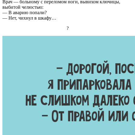
Врач — больному с переломом ноги, вывихом ключицы,
выбитой челюстью:
— В аварию попали?
— Нет, чихнул в шкафу…
?