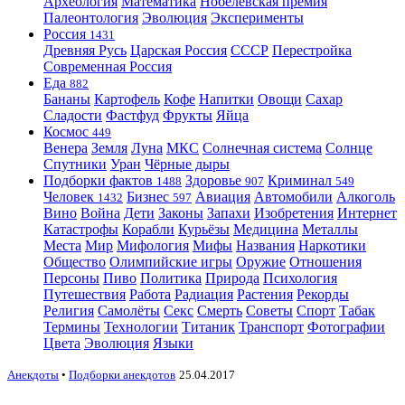
Археология
Математика
Нобелевская премия
Палеонтология
Эволюция
Эксперименты
Россия
1431
Древняя Русь
Царская Россия
СССР
Перестройка
Современная Россия
Еда
882
Бананы
Картофель
Кофе
Напитки
Овощи
Сахар
Сладости
Фастфуд
Фрукты
Яйца
Космос
449
Венера
Земля
Луна
МКС
Солнечная система
Солнце
Спутники
Уран
Чёрные дыры
Подборки фактов
Здоровье
Криминал
1488
907
549
Человек
Бизнес
Авиация
Автомобили
Алкоголь
1432
597
Вино
Война
Дети
Законы
Запахи
Изобретения
Интернет
Катастрофы
Корабли
Курьёзы
Медицина
Металлы
Места
Мир
Мифология
Мифы
Названия
Наркотики
Общество
Олимпийские игры
Оружие
Отношения
Персоны
Пиво
Политика
Природа
Психология
Путешествия
Работа
Радиация
Растения
Рекорды
Религия
Самолёты
Секс
Смерть
Советы
Спорт
Табак
Термины
Технологии
Титаник
Транспорт
Фотографии
Цвета
Эволюция
Языки
Анекдоты
•
Подборки анекдотов
25.04.2017