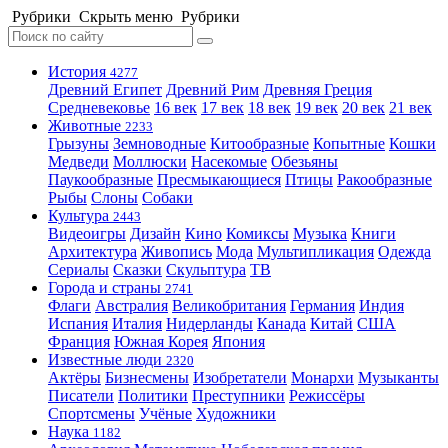
Рубрики
Скрыть меню
Рубрики
История
4277
Древний Египет
Древний Рим
Древняя Греция
Средневековье
16 век
17 век
18 век
19 век
20 век
21 век
Животные
2233
Грызуны
Земноводные
Китообразные
Копытные
Кошки
Медведи
Моллюски
Насекомые
Обезьяны
Паукообразные
Пресмыкающиеся
Птицы
Ракообразные
Рыбы
Слоны
Собаки
Культура
2443
Видеоигры
Дизайн
Кино
Комиксы
Музыка
Книги
Архитектура
Живопись
Мода
Мультипликация
Одежда
Сериалы
Сказки
Скульптура
ТВ
Города и страны
2741
Флаги
Австралия
Великобритания
Германия
Индия
Испания
Италия
Нидерланды
Канада
Китай
США
Франция
Южная Корея
Япония
Известные люди
2320
Актёры
Бизнесмены
Изобретатели
Монархи
Музыканты
Писатели
Политики
Преступники
Режиссёры
Спортсмены
Учёные
Художники
Наука
1182