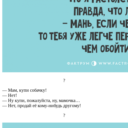
?
— Мам, купи собачку!
— Нет!
— Ну купи, пожалуйста, ну, мамочка…
— Нет, продай её кому-нибудь другому!
?