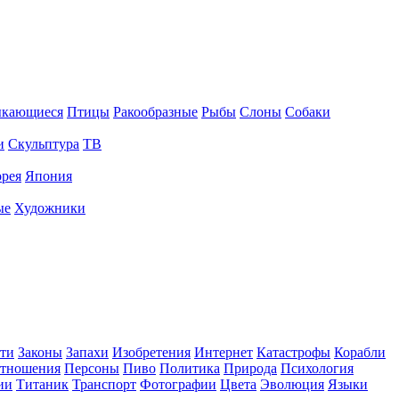
ыкающиеся
Птицы
Ракообразные
Рыбы
Слоны
Собаки
и
Скульптура
ТВ
рея
Япония
ые
Художники
ти
Законы
Запахи
Изобретения
Интернет
Катастрофы
Корабли
тношения
Персоны
Пиво
Политика
Природа
Психология
ии
Титаник
Транспорт
Фотографии
Цвета
Эволюция
Языки