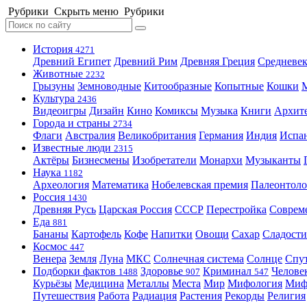
Рубрики
Скрыть меню
Рубрики
История
4271
Древний Египет
Древний Рим
Древняя Греция
Средневек
Животные
2232
Грызуны
Земноводные
Китообразные
Копытные
Кошки
Культура
2436
Видеоигры
Дизайн
Кино
Комиксы
Музыка
Книги
Архит
Города и страны
2734
Флаги
Австралия
Великобритания
Германия
Индия
Испа
Известные люди
2315
Актёры
Бизнесмены
Изобретатели
Монархи
Музыканты
Наука
1182
Археология
Математика
Нобелевская премия
Палеонтоло
Россия
1430
Древняя Русь
Царская Россия
СССР
Перестройка
Соврем
Еда
881
Бананы
Картофель
Кофе
Напитки
Овощи
Сахар
Сладости
Космос
447
Венера
Земля
Луна
МКС
Солнечная система
Солнце
Спу
Подборки фактов
Здоровье
Криминал
Челове
1488
907
547
Курьёзы
Медицина
Металлы
Места
Мир
Мифология
Ми
Путешествия
Работа
Радиация
Растения
Рекорды
Религия