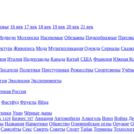
овье
16 век
17 век
18 век
19 век
20 век
21 век
Медведи
Моллюски
Насекомые
Обезьяны
Паукообразные
Пресм
ектура
Живопись
Мода
Мультипликация
Одежда
Сериалы
Сказк
ния
Италия
Нидерланды
Канада
Китай
США
Франция
Южная Ко
Писатели
Политики
Преступники
Режиссёры
Спортсмены
Учён
гия
Эволюция
Эксперименты
енная Россия
Фастфуд
Фрукты
Яйца
тники
Уран
Чёрные дыры
к
Бизнес
Авиация
Автомобили
Алкоголь
Вино
Война
Де
1428
597
фы
Названия
Наркотики
Общество
Олимпийские игры
Оружие
О
Самолёты
Секс
Смерть
Советы
Спорт
Табак
Термины
Технолог