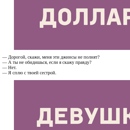
— Дорогой, скажи, меня эти джинсы не полнят?
— А ты не обидишься, если я скажу правду?
— Нет.
— Я сплю с твоей сестрой.