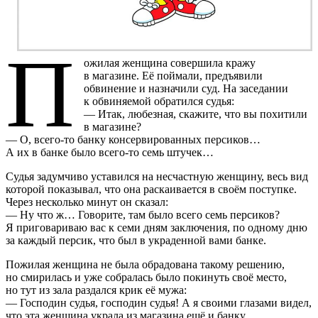
П
ожилая женщина совершила кражу
в магазине. Её поймали, предъявили
обвинение и назначили суд. На заседании
к обвиняемой обратился судья:
— Итак, любезная, скажите, что вы похитили
в магазине?
— О, всего-то банку консервированных персиков…
А их в банке было всего-то семь штучек…
Судья задумчиво уставился на несчастную женщину, весь вид
которой показывал, что она раскаивается в своём поступке.
Через несколько минут он сказал:
— Ну что ж… Говорите, там было всего семь персиков?
Я приговариваю вас к семи дням заключения, по одному дню
за каждый персик, что был в украденной вами банке.
Пожилая женщина не была обрадована такому решению,
но смирилась и уже собралась было покинуть своё место,
но тут из зала раздался крик её мужа:
— Господин судья, господин судья! А я своими глазами видел,
что эта женщина украла из магазина ещё и банку