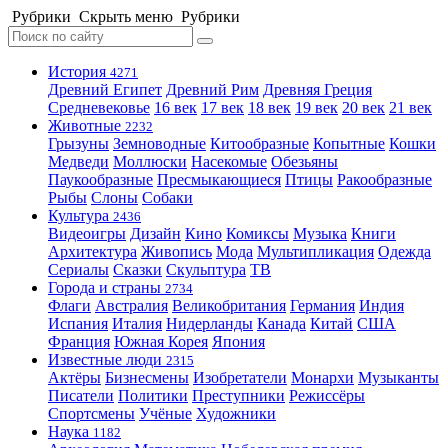
Рубрики
Скрыть меню
Рубрики
История
4271
Древний Египет
Древний Рим
Древняя Греция
Средневековье
16 век
17 век
18 век
19 век
20 век
21 век
Животные
2232
Грызуны
Земноводные
Китообразные
Копытные
Кошки
Медведи
Моллюски
Насекомые
Обезьяны
Паукообразные
Пресмыкающиеся
Птицы
Ракообразные
Рыбы
Слоны
Собаки
Культура
2436
Видеоигры
Дизайн
Кино
Комиксы
Музыка
Книги
Архитектура
Живопись
Мода
Мультипликация
Одежда
Сериалы
Сказки
Скульптура
ТВ
Города и страны
2734
Флаги
Австралия
Великобритания
Германия
Индия
Испания
Италия
Нидерланды
Канада
Китай
США
Франция
Южная Корея
Япония
Известные люди
2315
Актёры
Бизнесмены
Изобретатели
Монархи
Музыканты
Писатели
Политики
Преступники
Режиссёры
Спортсмены
Учёные
Художники
Наука
1182