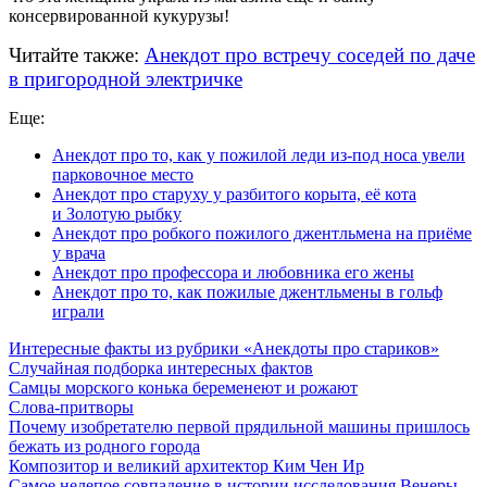
консервированной кукурузы!
Читайте также:
Анекдот про встречу соседей по даче
в пригородной электричке
Еще:
Анекдот про то, как у пожилой леди из-под носа увели
парковочное место
Анекдот про старуху у разбитого корыта, её кота
и Золотую рыбку
Анекдот про робкого пожилого джентльмена на приёме
у врача
Анекдот про профессора и любовника его жены
Анекдот про то, как пожилые джентльмены в гольф
играли
Интересные факты из рубрики «Анекдоты про стариков»
Случайная подборка интересных фактов
Самцы морского конька беременеют и рожают
Слова-притворы
Почему изобретателю первой прядильной машины пришлось
бежать из родного города
Композитор и великий архитектор Ким Чен Ир
Самое нелепое совпадение в истории исследования Венеры