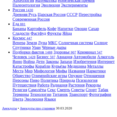
Археология
Математика
Нобелевская премия
Палеонтология
Эволюция
Эксперименты
Россия
1430
Древняя Русь
Царская Россия
СССР
Перестройка
Современная Россия
Еда
881
Бананы
Картофель
Кофе
Напитки
Овощи
Сахар
Сладости
Фастфуд
Фрукты
Яйца
Космос
447
Венера
Земля
Луна
МКС
Солнечная система
Солнце
Спутники
Уран
Чёрные дыры
Подборки фактов
Здоровье
Криминал
1488
907
547
Человек
Бизнес
Авиация
Автомобили
Алкоголь
1428
597
Вино
Война
Дети
Законы
Запахи
Изобретения
Интернет
Катастрофы
Корабли
Курьёзы
Медицина
Металлы
Места
Мир
Мифология
Мифы
Названия
Наркотики
Общество
Олимпийские игры
Оружие
Отношения
Персоны
Пиво
Политика
Природа
Психология
Путешествия
Работа
Радиация
Растения
Рекорды
Религия
Самолёты
Секс
Смерть
Советы
Спорт
Табак
Термины
Технологии
Титаник
Транспорт
Фотографии
Цвета
Эволюция
Языки
Анекдоты
•
Анекдоты про стариков
30.03.2020