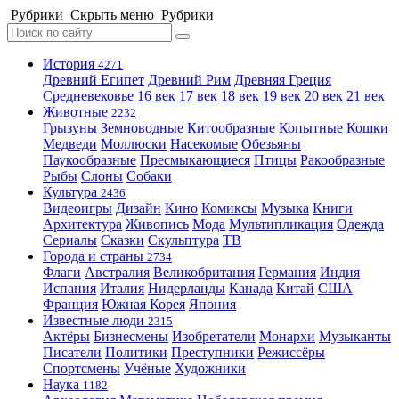
Рубрики
Скрыть меню
Рубрики
История
4271
Древний Египет
Древний Рим
Древняя Греция
Средневековье
16 век
17 век
18 век
19 век
20 век
21 век
Животные
2232
Грызуны
Земноводные
Китообразные
Копытные
Кошки
Медведи
Моллюски
Насекомые
Обезьяны
Паукообразные
Пресмыкающиеся
Птицы
Ракообразные
Рыбы
Слоны
Собаки
Культура
2436
Видеоигры
Дизайн
Кино
Комиксы
Музыка
Книги
Архитектура
Живопись
Мода
Мультипликация
Одежда
Сериалы
Сказки
Скульптура
ТВ
Города и страны
2734
Флаги
Австралия
Великобритания
Германия
Индия
Испания
Италия
Нидерланды
Канада
Китай
США
Франция
Южная Корея
Япония
Известные люди
2315
Актёры
Бизнесмены
Изобретатели
Монархи
Музыканты
Писатели
Политики
Преступники
Режиссёры
Спортсмены
Учёные
Художники
Наука
1182