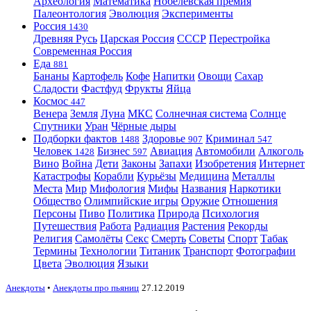
Археология
Математика
Нобелевская премия
Палеонтология
Эволюция
Эксперименты
Россия
1430
Древняя Русь
Царская Россия
СССР
Перестройка
Современная Россия
Еда
881
Бананы
Картофель
Кофе
Напитки
Овощи
Сахар
Сладости
Фастфуд
Фрукты
Яйца
Космос
447
Венера
Земля
Луна
МКС
Солнечная система
Солнце
Спутники
Уран
Чёрные дыры
Подборки фактов
Здоровье
Криминал
1488
907
547
Человек
Бизнес
Авиация
Автомобили
Алкоголь
1428
597
Вино
Война
Дети
Законы
Запахи
Изобретения
Интернет
Катастрофы
Корабли
Курьёзы
Медицина
Металлы
Места
Мир
Мифология
Мифы
Названия
Наркотики
Общество
Олимпийские игры
Оружие
Отношения
Персоны
Пиво
Политика
Природа
Психология
Путешествия
Работа
Радиация
Растения
Рекорды
Религия
Самолёты
Секс
Смерть
Советы
Спорт
Табак
Термины
Технологии
Титаник
Транспорт
Фотографии
Цвета
Эволюция
Языки
Анекдоты
•
Анекдоты про пьяниц
27.12.2019