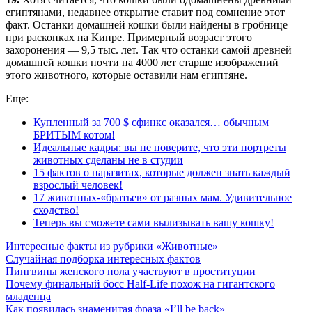
египтянами, недавнее открытие ставит под сомнение этот
факт. Останки домашней кошки были найдены в гробнице
при раскопках на Кипре. Примерный возраст этого
захоронения — 9,5 тыс. лет. Так что останки самой древней
домашней кошки почти на 4000 лет старше изображений
этого животного, которые оставили нам египтяне.
Еще:
Купленный за 700 $ сфинкс оказался… обычным
БРИТЫМ котом!
Идеальные кадры: вы не поверите, что эти портреты
животных сделаны не в студии
15 фактов о паразитах, которые должен знать каждый
взрослый человек!
17 животных-«братьев» от разных мам. Удивительное
сходство!
Теперь вы сможете сами вылизывать вашу кошку!
Интересные факты из рубрики «Животные»
Случайная подборка интересных фактов
Пингвины женского пола участвуют в проституции
Почему финальный босс Half-Life похож на гигантского
младенца
Как появилась знаменитая фраза «I’ll be back»