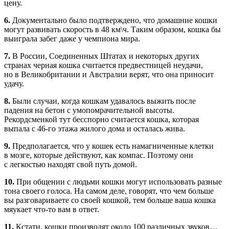
цену.
6.
Документально было подтверждено, что домашние кошки
могут развивать скорость в 48 км\ч. Таким образом, кошка бы
выиграла забег даже у чемпиона мира.
7.
В России, Соединенных Штатах и некоторых других
странах черная кошка считается предвестницей неудачи,
но в Великобритании и Австралии верят, что она приносит
удачу.
8.
Были случаи, когда кошкам удавалось выжить после
падения на бетон с умопомрачительной высоты.
Рекордсменкой тут бесспорно считается кошка, которая
выпала с 46-го этажа жилого дома и осталась жива.
9.
Предполагается, что у кошек есть намагниченные клетки
в мозге, которые действуют, как компас. Поэтому они
с легкостью находят свой путь домой.
10.
При общении с людьми кошки могут использовать разные
тона своего голоса. На самом деле, говорят, что чем больше
вы разговариваете со своей кошкой, тем больше ваша кошка
мяукает что-то вам в ответ.
11.
Кстати, кошки производят около 100 различных звуков…