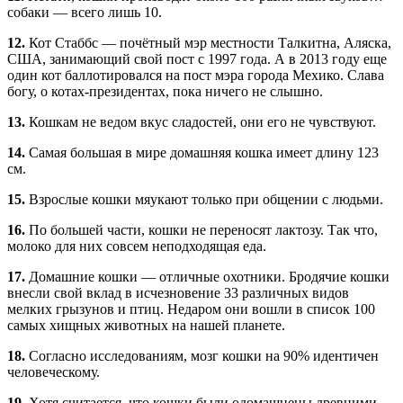
собаки — всего лишь 10.
12.
Кот Стаббс — почётный мэр местности Талкитна, Аляска,
США, занимающий свой пост с 1997 года. А в 2013 году еще
один кот баллотировался на пост мэра города Мехико. Слава
богу, о котах-президентах, пока ничего не слышно.
13.
Кошкам не ведом вкус сладостей, они его не чувствуют.
14.
Самая большая в мире домашняя кошка имеет длину 123
см.
15.
Взрослые кошки мяукают только при общении с людьми.
16.
По большей части, кошки не переносят лактозу. Так что,
молоко для них совсем неподходящая еда.
17.
Домашние кошки — отличные охотники. Бродячие кошки
внесли свой вклад в исчезновение 33 различных видов
мелких грызунов и птиц. Недаром они вошли в список 100
самых хищных животных на нашей планете.
18.
Согласно исследованиям, мозг кошки на 90% идентичен
человеческому.
19.
Хотя считается, что кошки были одомашнены древними