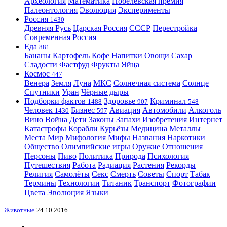
Археология
Математика
Нобелевская премия
Палеонтология
Эволюция
Эксперименты
Россия
1430
Древняя Русь
Царская Россия
СССР
Перестройка
Современная Россия
Еда
881
Бананы
Картофель
Кофе
Напитки
Овощи
Сахар
Сладости
Фастфуд
Фрукты
Яйца
Космос
447
Венера
Земля
Луна
МКС
Солнечная система
Солнце
Спутники
Уран
Чёрные дыры
Подборки фактов
Здоровье
Криминал
1488
907
548
Человек
Бизнес
Авиация
Автомобили
Алкоголь
1430
597
Вино
Война
Дети
Законы
Запахи
Изобретения
Интернет
Катастрофы
Корабли
Курьёзы
Медицина
Металлы
Места
Мир
Мифология
Мифы
Названия
Наркотики
Общество
Олимпийские игры
Оружие
Отношения
Персоны
Пиво
Политика
Природа
Психология
Путешествия
Работа
Радиация
Растения
Рекорды
Религия
Самолёты
Секс
Смерть
Советы
Спорт
Табак
Термины
Технологии
Титаник
Транспорт
Фотографии
Цвета
Эволюция
Языки
Животные
24.10.2016