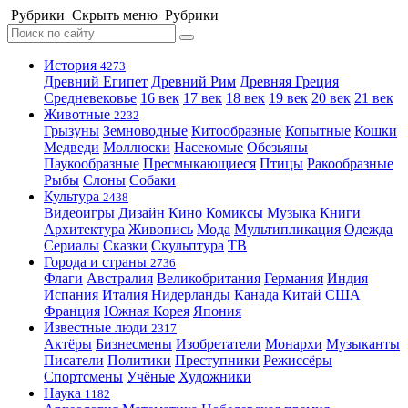
Рубрики
Скрыть меню
Рубрики
История
4273
Древний Египет
Древний Рим
Древняя Греция
Средневековье
16 век
17 век
18 век
19 век
20 век
21 век
Животные
2232
Грызуны
Земноводные
Китообразные
Копытные
Кошки
Медведи
Моллюски
Насекомые
Обезьяны
Паукообразные
Пресмыкающиеся
Птицы
Ракообразные
Рыбы
Слоны
Собаки
Культура
2438
Видеоигры
Дизайн
Кино
Комиксы
Музыка
Книги
Архитектура
Живопись
Мода
Мультипликация
Одежда
Сериалы
Сказки
Скульптура
ТВ
Города и страны
2736
Флаги
Австралия
Великобритания
Германия
Индия
Испания
Италия
Нидерланды
Канада
Китай
США
Франция
Южная Корея
Япония
Известные люди
2317
Актёры
Бизнесмены
Изобретатели
Монархи
Музыканты
Писатели
Политики
Преступники
Режиссёры
Спортсмены
Учёные
Художники
Наука
1182