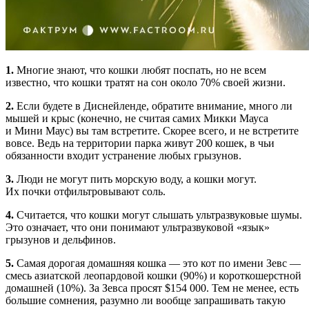
1.
Многие знают, что кошки любят поспать, но не всем
известно, что кошки тратят на сон около 70% своей жизни.
2.
Если будете в Диснейленде, обратите внимание, много ли
мышей и крыс (конечно, не считая самих Микки Мауса
и Mини Маус) вы там встретите. Скорее всего, и не встретите
вовсе. Ведь на территории парка живут 200 кошек, в чьи
обязанности входит устранение любых грызунов.
3.
Люди не могут пить морскую воду, а кошки могут.
Их почки отфильтровывают соль.
4.
Считается, что кошки могут слышать ультразвуковые шумы.
Это означает, что они понимают ультразвуковой «язык»
грызунов и дельфинов.
5.
Самая дорогая домашняя кошка — это кот по имени Зевс —
смесь азиатской леопардовой кошки (90%) и короткошерстной
домашней (10%). За Зевса просят $154 000. Тем не менее, есть
большие сомнения, разумно ли вообще запрашивать такую