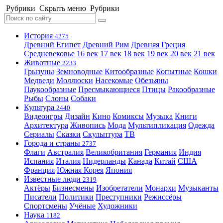
Рубрики
Скрыть меню
Рубрики
История
4275
Древний Египет
Древний Рим
Древняя Греция
Средневековье
16 век
17 век
18 век
19 век
20 век
21 век
Животные
2233
Грызуны
Земноводные
Китообразные
Копытные
Кошки
Медведи
Моллюски
Насекомые
Обезьяны
Паукообразные
Пресмыкающиеся
Птицы
Ракообразные
Рыбы
Слоны
Собаки
Культура
2440
Видеоигры
Дизайн
Кино
Комиксы
Музыка
Книги
Архитектура
Живопись
Мода
Мультипликация
Одежда
Сериалы
Сказки
Скульптура
ТВ
Города и страны
2737
Флаги
Австралия
Великобритания
Германия
Индия
Испания
Италия
Нидерланды
Канада
Китай
США
Франция
Южная Корея
Япония
Известные люди
2319
Актёры
Бизнесмены
Изобретатели
Монархи
Музыканты
Писатели
Политики
Преступники
Режиссёры
Спортсмены
Учёные
Художники
Наука
1182