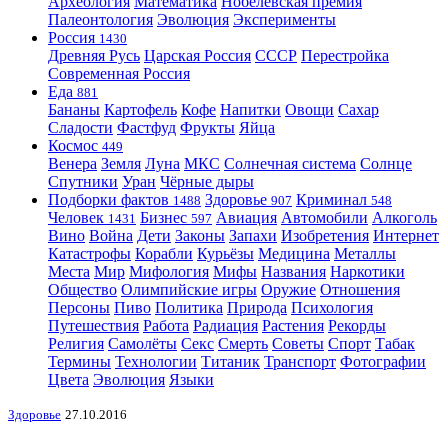
Археология
Математика
Нобелевская премия
Палеонтология
Эволюция
Эксперименты
Россия
1430
Древняя Русь
Царская Россия
СССР
Перестройка
Современная Россия
Еда
881
Бананы
Картофель
Кофе
Напитки
Овощи
Сахар
Сладости
Фастфуд
Фрукты
Яйца
Космос
449
Венера
Земля
Луна
МКС
Солнечная система
Солнце
Спутники
Уран
Чёрные дыры
Подборки фактов
Здоровье
Криминал
1488
907
548
Человек
Бизнес
Авиация
Автомобили
Алкоголь
1431
597
Вино
Война
Дети
Законы
Запахи
Изобретения
Интернет
Катастрофы
Корабли
Курьёзы
Медицина
Металлы
Места
Мир
Мифология
Мифы
Названия
Наркотики
Общество
Олимпийские игры
Оружие
Отношения
Персоны
Пиво
Политика
Природа
Психология
Путешествия
Работа
Радиация
Растения
Рекорды
Религия
Самолёты
Секс
Смерть
Советы
Спорт
Табак
Термины
Технологии
Титаник
Транспорт
Фотографии
Цвета
Эволюция
Языки
Здоровье
27.10.2016