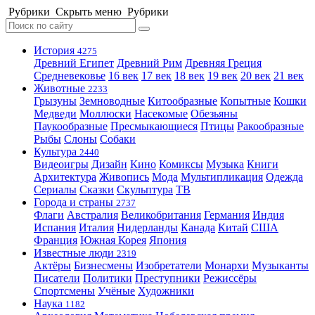
Рубрики
Скрыть меню
Рубрики
История
4275
Древний Египет
Древний Рим
Древняя Греция
Средневековье
16 век
17 век
18 век
19 век
20 век
21 век
Животные
2233
Грызуны
Земноводные
Китообразные
Копытные
Кошки
Медведи
Моллюски
Насекомые
Обезьяны
Паукообразные
Пресмыкающиеся
Птицы
Ракообразные
Рыбы
Слоны
Собаки
Культура
2440
Видеоигры
Дизайн
Кино
Комиксы
Музыка
Книги
Архитектура
Живопись
Мода
Мультипликация
Одежда
Сериалы
Сказки
Скульптура
ТВ
Города и страны
2737
Флаги
Австралия
Великобритания
Германия
Индия
Испания
Италия
Нидерланды
Канада
Китай
США
Франция
Южная Корея
Япония
Известные люди
2319
Актёры
Бизнесмены
Изобретатели
Монархи
Музыканты
Писатели
Политики
Преступники
Режиссёры
Спортсмены
Учёные
Художники
Наука
1182