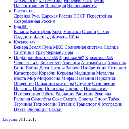
Археология
Математика
Нобелевская премия
Палеонтология
Эволюция
Эксперименты
Россия
1430
Древняя Русь
Царская Россия
СССР
Перестройка
Современная Россия
Еда
881
Бананы
Картофель
Кофе
Напитки
Овощи
Сахар
Сладости
Фастфуд
Фрукты
Яйца
Космос
449
Венера
Земля
Луна
МКС
Солнечная система
Солнце
Спутники
Уран
Чёрные дыры
Подборки фактов
Здоровье
Криминал
1488
907
548
Человек
Бизнес
Авиация
Автомобили
Алкоголь
1431
597
Вино
Война
Дети
Законы
Запахи
Изобретения
Интернет
Катастрофы
Корабли
Курьёзы
Медицина
Металлы
Места
Мир
Мифология
Мифы
Названия
Наркотики
Общество
Олимпийские игры
Оружие
Отношения
Персоны
Пиво
Политика
Природа
Психология
Путешествия
Работа
Радиация
Растения
Рекорды
Религия
Самолёты
Секс
Смерть
Советы
Спорт
Табак
Термины
Технологии
Титаник
Транспорт
Фотографии
Цвета
Эволюция
Языки
Здоровье
01.10.2015