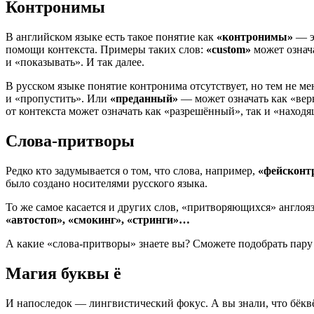
Контронимы
В английском языке есть такое понятие как
«контронимы»
— э
помощи контекста. Примеры таких слов:
«custom»
может означ
и «показывать». И так далее.
В русском языке понятие контронима отсутствует, но тем не ме
и «пропустить». Или
«преданный»
— может означать как «ве
от контекста может означать как «разрешённый», так и «наход
Слова-притворы
Редко кто задумывается о том, что слова, например,
«фейсконтр
было создано носителями русского языка.
То же самое касается и других слов, «притворяющихся» англо
«автостоп», «смокинг», «стринги»…
А какие
«слова-притворы»
знаете вы? Сможете подобрать пару
Магия буквы ё
И напоследок — лингвистический фокус. А вы знали, что бёквё ё