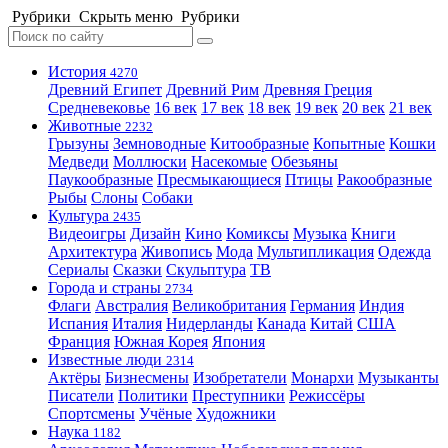
Рубрики
Скрыть меню
Рубрики
История
4270
Древний Египет
Древний Рим
Древняя Греция
Средневековье
16 век
17 век
18 век
19 век
20 век
21 век
Животные
2232
Грызуны
Земноводные
Китообразные
Копытные
Кошки
Медведи
Моллюски
Насекомые
Обезьяны
Паукообразные
Пресмыкающиеся
Птицы
Ракообразные
Рыбы
Слоны
Собаки
Культура
2435
Видеоигры
Дизайн
Кино
Комиксы
Музыка
Книги
Архитектура
Живопись
Мода
Мультипликация
Одежда
Сериалы
Сказки
Скульптура
ТВ
Города и страны
2734
Флаги
Австралия
Великобритания
Германия
Индия
Испания
Италия
Нидерланды
Канада
Китай
США
Франция
Южная Корея
Япония
Известные люди
2314
Актёры
Бизнесмены
Изобретатели
Монархи
Музыканты
Писатели
Политики
Преступники
Режиссёры
Спортсмены
Учёные
Художники
Наука
1182