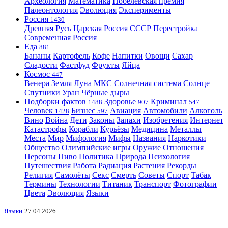
Археология
Математика
Нобелевская премия
Палеонтология
Эволюция
Эксперименты
Россия
1430
Древняя Русь
Царская Россия
СССР
Перестройка
Современная Россия
Еда
881
Бананы
Картофель
Кофе
Напитки
Овощи
Сахар
Сладости
Фастфуд
Фрукты
Яйца
Космос
447
Венера
Земля
Луна
МКС
Солнечная система
Солнце
Спутники
Уран
Чёрные дыры
Подборки фактов
Здоровье
Криминал
1488
907
547
Человек
Бизнес
Авиация
Автомобили
Алкоголь
1428
597
Вино
Война
Дети
Законы
Запахи
Изобретения
Интернет
Катастрофы
Корабли
Курьёзы
Медицина
Металлы
Места
Мир
Мифология
Мифы
Названия
Наркотики
Общество
Олимпийские игры
Оружие
Отношения
Персоны
Пиво
Политика
Природа
Психология
Путешествия
Работа
Радиация
Растения
Рекорды
Религия
Самолёты
Секс
Смерть
Советы
Спорт
Табак
Термины
Технологии
Титаник
Транспорт
Фотографии
Цвета
Эволюция
Языки
Языки
27.04.2026