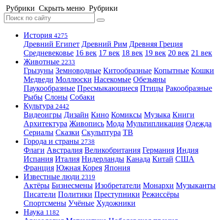
Рубрики
Скрыть меню
Рубрики
История
4275
Древний Египет
Древний Рим
Древняя Греция
Средневековье
16 век
17 век
18 век
19 век
20 век
21 век
Животные
2233
Грызуны
Земноводные
Китообразные
Копытные
Кошки
Медведи
Моллюски
Насекомые
Обезьяны
Паукообразные
Пресмыкающиеся
Птицы
Ракообразные
Рыбы
Слоны
Собаки
Культура
2442
Видеоигры
Дизайн
Кино
Комиксы
Музыка
Книги
Архитектура
Живопись
Мода
Мультипликация
Одежда
Сериалы
Сказки
Скульптура
ТВ
Города и страны
2738
Флаги
Австралия
Великобритания
Германия
Индия
Испания
Италия
Нидерланды
Канада
Китай
США
Франция
Южная Корея
Япония
Известные люди
2319
Актёры
Бизнесмены
Изобретатели
Монархи
Музыканты
Писатели
Политики
Преступники
Режиссёры
Спортсмены
Учёные
Художники
Наука
1182