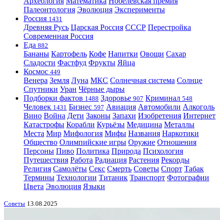
Археология
Математика
Нобелевская премия
Палеонтология
Эволюция
Эксперименты
Россия
1431
Древняя Русь
Царская Россия
СССР
Перестройка
Современная Россия
Еда
882
Бананы
Картофель
Кофе
Напитки
Овощи
Сахар
Сладости
Фастфуд
Фрукты
Яйца
Космос
449
Венера
Земля
Луна
МКС
Солнечная система
Солнце
Спутники
Уран
Чёрные дыры
Подборки фактов
Здоровье
Криминал
1488
907
548
Человек
Бизнес
Авиация
Автомобили
Алкоголь
1431
597
Вино
Война
Дети
Законы
Запахи
Изобретения
Интернет
Катастрофы
Корабли
Курьёзы
Медицина
Металлы
Места
Мир
Мифология
Мифы
Названия
Наркотики
Общество
Олимпийские игры
Оружие
Отношения
Персоны
Пиво
Политика
Природа
Психология
Путешествия
Работа
Радиация
Растения
Рекорды
Религия
Самолёты
Секс
Смерть
Советы
Спорт
Табак
Термины
Технологии
Титаник
Транспорт
Фотографии
Цвета
Эволюция
Языки
Советы
13.08.2025