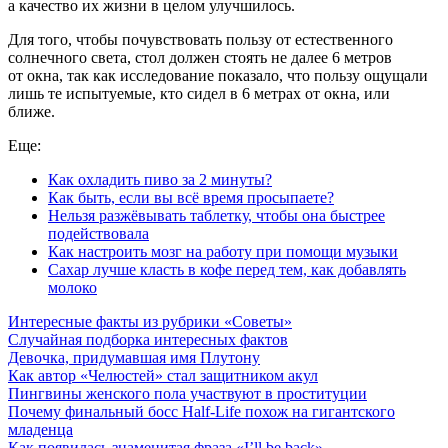
а качество их жизни в целом улучшилось.
Для того, чтобы почувствовать пользу от естественного
солнечного света, стол должен стоять не далее 6 метров
от окна, так как исследование показало, что пользу ощущали
лишь те испытуемые, кто сидел в 6 метрах от окна, или
ближе.
Еще:
Как охладить пиво за 2 минуты?
Как быть, если вы всё время просыпаете?
Нельзя разжёвывать таблетку, чтобы она быстрее
подействовала
Как настроить мозг на работу при помощи музыки
Сахар лучше класть в кофе перед тем, как добавлять
молоко
Интересные факты из рубрики «Советы»
Случайная подборка интересных фактов
Девочка, придумавшая имя Плутону
Как автор «Челюстей» стал защитником акул
Пингвины женского пола участвуют в проституции
Почему финальный босс Half-Life похож на гигантского
младенца
Как появилась знаменитая фраза «I’ll be back»