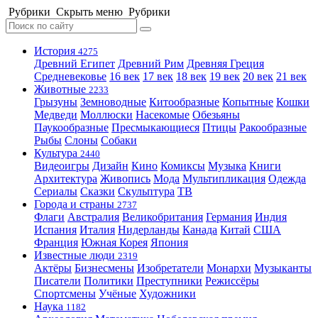
Рубрики
Скрыть меню
Рубрики
История
4275
Древний Египет
Древний Рим
Древняя Греция
Средневековье
16 век
17 век
18 век
19 век
20 век
21 век
Животные
2233
Грызуны
Земноводные
Китообразные
Копытные
Кошки
Медведи
Моллюски
Насекомые
Обезьяны
Паукообразные
Пресмыкающиеся
Птицы
Ракообразные
Рыбы
Слоны
Собаки
Культура
2440
Видеоигры
Дизайн
Кино
Комиксы
Музыка
Книги
Архитектура
Живопись
Мода
Мультипликация
Одежда
Сериалы
Сказки
Скульптура
ТВ
Города и страны
2737
Флаги
Австралия
Великобритания
Германия
Индия
Испания
Италия
Нидерланды
Канада
Китай
США
Франция
Южная Корея
Япония
Известные люди
2319
Актёры
Бизнесмены
Изобретатели
Монархи
Музыканты
Писатели
Политики
Преступники
Режиссёры
Спортсмены
Учёные
Художники
Наука
1182