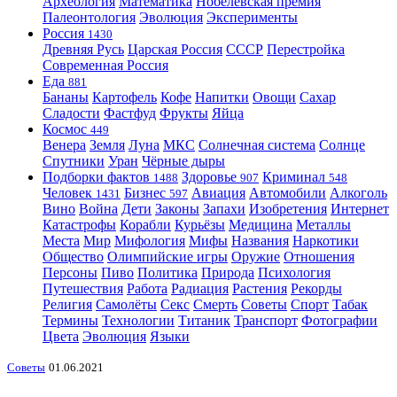
Археология
Математика
Нобелевская премия
Палеонтология
Эволюция
Эксперименты
Россия
1430
Древняя Русь
Царская Россия
СССР
Перестройка
Современная Россия
Еда
881
Бананы
Картофель
Кофе
Напитки
Овощи
Сахар
Сладости
Фастфуд
Фрукты
Яйца
Космос
449
Венера
Земля
Луна
МКС
Солнечная система
Солнце
Спутники
Уран
Чёрные дыры
Подборки фактов
Здоровье
Криминал
1488
907
548
Человек
Бизнес
Авиация
Автомобили
Алкоголь
1431
597
Вино
Война
Дети
Законы
Запахи
Изобретения
Интернет
Катастрофы
Корабли
Курьёзы
Медицина
Металлы
Места
Мир
Мифология
Мифы
Названия
Наркотики
Общество
Олимпийские игры
Оружие
Отношения
Персоны
Пиво
Политика
Природа
Психология
Путешествия
Работа
Радиация
Растения
Рекорды
Религия
Самолёты
Секс
Смерть
Советы
Спорт
Табак
Термины
Технологии
Титаник
Транспорт
Фотографии
Цвета
Эволюция
Языки
Советы
01.06.2021