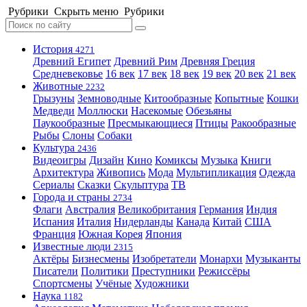
Рубрики
Скрыть меню
Рубрики
История
4271
Древний Египет
Древний Рим
Древняя Греция
Средневековье
16 век
17 век
18 век
19 век
20 век
21 век
Животные
2232
Грызуны
Земноводные
Китообразные
Копытные
Кошки
Медведи
Моллюски
Насекомые
Обезьяны
Паукообразные
Пресмыкающиеся
Птицы
Ракообразные
Рыбы
Слоны
Собаки
Культура
2436
Видеоигры
Дизайн
Кино
Комиксы
Музыка
Книги
Архитектура
Живопись
Мода
Мультипликация
Одежда
Сериалы
Сказки
Скульптура
ТВ
Города и страны
2734
Флаги
Австралия
Великобритания
Германия
Индия
Испания
Италия
Нидерланды
Канада
Китай
США
Франция
Южная Корея
Япония
Известные люди
2315
Актёры
Бизнесмены
Изобретатели
Монархи
Музыканты
Писатели
Политики
Преступники
Режиссёры
Спортсмены
Учёные
Художники
Наука
1182