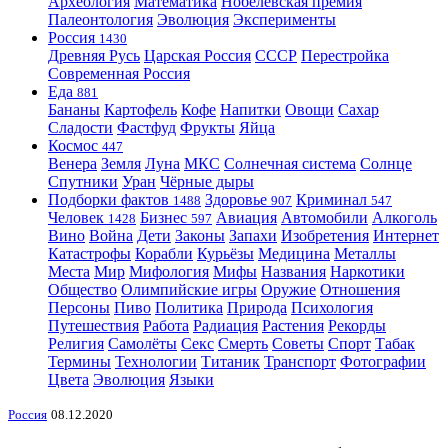
Археология
Математика
Нобелевская премия
Палеонтология
Эволюция
Эксперименты
Россия
1430
Древняя Русь
Царская Россия
СССР
Перестройка
Современная Россия
Еда
881
Бананы
Картофель
Кофе
Напитки
Овощи
Сахар
Сладости
Фастфуд
Фрукты
Яйца
Космос
447
Венера
Земля
Луна
МКС
Солнечная система
Солнце
Спутники
Уран
Чёрные дыры
Подборки фактов
Здоровье
Криминал
1488
907
547
Человек
Бизнес
Авиация
Автомобили
Алкоголь
1428
597
Вино
Война
Дети
Законы
Запахи
Изобретения
Интернет
Катастрофы
Корабли
Курьёзы
Медицина
Металлы
Места
Мир
Мифология
Мифы
Названия
Наркотики
Общество
Олимпийские игры
Оружие
Отношения
Персоны
Пиво
Политика
Природа
Психология
Путешествия
Работа
Радиация
Растения
Рекорды
Религия
Самолёты
Секс
Смерть
Советы
Спорт
Табак
Термины
Технологии
Титаник
Транспорт
Фотографии
Цвета
Эволюция
Языки
Россия
08.12.2020