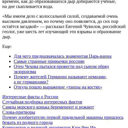
времени, как до образовавшихся дыр добираются учёные,
на дне скапливается вода.
«Мы имеем дело с колоссальной силой, создаваемой очень
высоким давлением, но почему оно появляется, до сих пор
остаётся загадкой» — рассказал Евгений Чувилов, российский
геолог, уже шесть лет изучающий эти взрывы и образование
дыр.
Еще:
Для чего предназначалась знаменитая Царь-ванна
Самые странные привычки россиян
Отец Чехова пытался провести над сыном обряд
экзорцизма
Почему жителей Германии называют немцами,
а не германцами?
Откуда пошло выражение «танцы на костях»
Интересные факты о России
Случайная подборка интересных фактов
Самцы морского конька беременеют и рожают
Слова-притворы
Почему изобретателю первой прядильной машины пришлось
бежать из родного города
Композитор и великий архитектор Ким Чен Ир