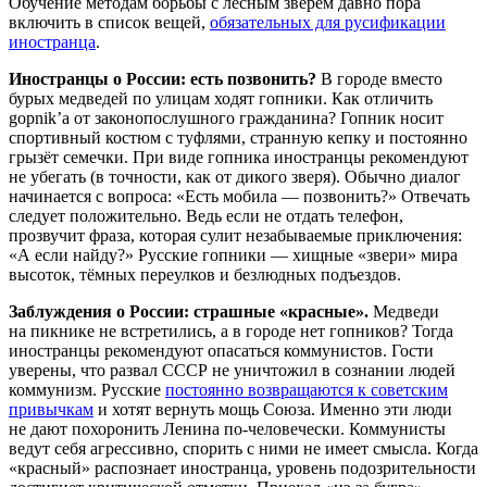
Обучение методам борьбы с лесным зверем давно пора
включить в список вещей,
обязательных для русификации
иностранца
.
Иностранцы о России: есть позвонить?
В городе вместо
бурых медведей по улицам ходят гопники. Как отличить
gopnik’a от законопослушного гражданина? Гопник носит
спортивный костюм с туфлями, странную кепку и постоянно
грызёт семечки. При виде гопника иностранцы рекомендуют
не убегать (в точности, как от дикого зверя). Обычно диалог
начинается с вопроса: «Есть мобила — позвонить?» Отвечать
следует положительно. Ведь если не отдать телефон,
прозвучит фраза, которая сулит незабываемые приключения:
«А если найду?» Русские гопники — хищные «звери» мира
высоток, тёмных переулков и безлюдных подъездов.
Заблуждения о России: страшные «красные».
Медведи
на пикнике не встретились, а в городе нет гопников? Тогда
иностранцы рекомендуют опасаться коммунистов. Гости
уверены, что развал СССР не уничтожил в сознании людей
коммунизм. Русские
постоянно возвращаются к советским
привычкам
и хотят вернуть мощь Союза. Именно эти люди
не дают похоронить Ленина по-человечески. Коммунисты
ведут себя агрессивно, спорить с ними не имеет смысла. Когда
«красный» распознает иностранца, уровень подозрительности