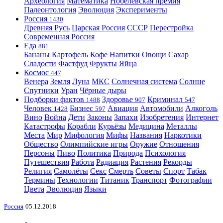
Археология
Математика
Нобелевская премия
Палеонтология
Эволюция
Эксперименты
Россия
1430
Древняя Русь
Царская Россия
СССР
Перестройка
Современная Россия
Еда
881
Бананы
Картофель
Кофе
Напитки
Овощи
Сахар
Сладости
Фастфуд
Фрукты
Яйца
Космос
447
Венера
Земля
Луна
МКС
Солнечная система
Солнце
Спутники
Уран
Чёрные дыры
Подборки фактов
Здоровье
Криминал
1488
907
547
Человек
Бизнес
Авиация
Автомобили
Алкоголь
1428
597
Вино
Война
Дети
Законы
Запахи
Изобретения
Интернет
Катастрофы
Корабли
Курьёзы
Медицина
Металлы
Места
Мир
Мифология
Мифы
Названия
Наркотики
Общество
Олимпийские игры
Оружие
Отношения
Персоны
Пиво
Политика
Природа
Психология
Путешествия
Работа
Радиация
Растения
Рекорды
Религия
Самолёты
Секс
Смерть
Советы
Спорт
Табак
Термины
Технологии
Титаник
Транспорт
Фотографии
Цвета
Эволюция
Языки
Россия
05.12.2018