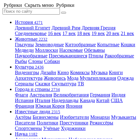
Рубрики
Скрыть меню
Рубрики
История
4271
Древний Египет
Древний Рим
Древняя Греция
Средневековье
16 век
17 век
18 век
19 век
20 век
21 век
Животные
2232
Грызуны
Земноводные
Китообразные
Копытные
Кошки
Медведи
Моллюски
Насекомые
Обезьяны
Паукообразные
Пресмыкающиеся
Птицы
Ракообразные
Рыбы
Слоны
Собаки
Культура
2436
Видеоигры
Дизайн
Кино
Комиксы
Музыка
Книги
Архитектура
Живопись
Мода
Мультипликация
Одежда
Сериалы
Сказки
Скульптура
ТВ
Города и страны
2734
Флаги
Австралия
Великобритания
Германия
Индия
Испания
Италия
Нидерланды
Канада
Китай
США
Франция
Южная Корея
Япония
Известные люди
2315
Актёры
Бизнесмены
Изобретатели
Монархи
Музыканты
Писатели
Политики
Преступники
Режиссёры
Спортсмены
Учёные
Художники
Наука
1182