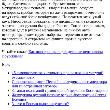
будьте бдительны на дорогах. Русские водители —
международный феномен. Владельцы машин создают
на дорогах пробки, которые их же и раздражают, отчего они
ведут себя ещё более необдуманно. Получается замкнутый
круг. Иностранцы убеждены, что дисциплина и вежливость
частично разгрузили бы дороги России. Соотечественникам,
которые едут в русские мегаполисы на личном авто,
иностранцы рекомендуют набраться терпения и не отвечать
на агрессию. В открытом конфликте против русского
водителя сложно выстоять.
Читайте также:
Как иностранцы видят деловые переговоры
с русскими?
Еще:
15 юмористических открыток про великий и могучий
русский язык
Спорное завещание Петра I: последняя воля императора
или иностранный заговор?
Загадки подземной православной церкви в Костомарово
Жемчужина русской поэзии: редкие фотографии Сергея
Есенина
За что в России пьют чаще всего?