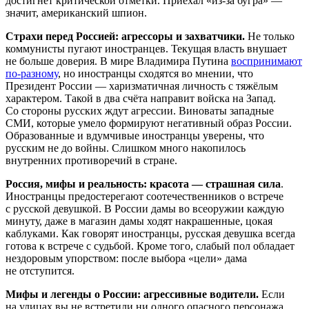
достигнет критической отметки. Приехал «из-за бугра» —
значит, американский шпион.
Страхи перед Россией: агрессоры и захватчики.
Не только
коммунисты пугают иностранцев. Текущая власть внушает
не больше доверия. В мире Владимира Путина
воспринимают
по-разному
, но иностранцы сходятся во мнении, что
Президент России — харизматичная личность с тяжёлым
характером. Такой в два счёта направит войска на Запад.
Со стороны русских ждут агрессии. Виноваты западные
СМИ, которые умело формируют негативный образ России.
Образованные и вдумчивые иностранцы уверены, что
русским не до войны. Слишком много накопилось
внутренних противоречий в стране.
Россия, мифы и реальность: красота — страшная сила
.
Иностранцы предостерегают соотечественников о встрече
с русской девушкой. В России дамы во всеоружии каждую
минуту, даже в магазин дамы ходят накрашенные, цокая
каблуками. Как говорят иностранцы, русская девушка всегда
готова к встрече с судьбой. Кроме того, слабый пол обладает
нездоровым упорством: после выбора «цели» дама
не отступится.
Мифы и легенды о России: агрессивные водители.
Если
на улицах вы не встретили ни одного опасного персонажа,