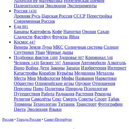
Археология
Математика
Нобелевская премия
Палеонтология
Эволюция
Эксперименты
Россия
1430
Древняя Русь
Царская Россия
СССР
Перестройка
Современная Россия
Еда
881
Бананы
Картофель
Кофе
Напитки
Овощи
Сахар
Сладости
Фастфуд
Фрукты
Яйца
Космос
447
Венера
Земля
Луна
МКС
Солнечная система
Солнце
Спутники
Уран
Чёрные дыры
Подборки фактов
Здоровье
Криминал
1488
907
548
Человек
Бизнес
Авиация
Автомобили
Алкоголь
1430
597
Вино
Война
Дети
Законы
Запахи
Изобретения
Интернет
Катастрофы
Корабли
Курьёзы
Медицина
Металлы
Места
Мир
Мифология
Мифы
Названия
Наркотики
Общество
Олимпийские игры
Оружие
Отношения
Персоны
Пиво
Политика
Природа
Психология
Путешествия
Работа
Радиация
Растения
Рекорды
Религия
Самолёты
Секс
Смерть
Советы
Спорт
Табак
Термины
Технологии
Титаник
Транспорт
Фотографии
Цвета
Эволюция
Языки
Россия
•
Города России
•
Санкт-Петербург