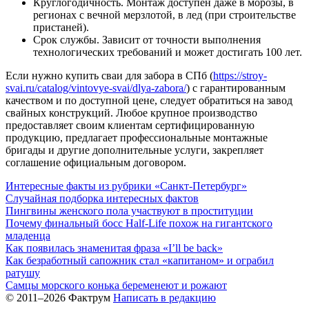
Круглогодичность. Монтаж доступен даже в морозы, в
регионах с вечной мерзлотой, в лед (при строительстве
пристаней).
Срок службы. Зависит от точности выполнения
технологических требований и может достигать 100 лет.
Если нужно купить сваи для забора в СПб (
https://stroy-
svai.ru/catalog/vintovye-svai/dlya-zabora/
) с гарантированным
качеством и по доступной цене, следует обратиться на завод
свайных конструкций. Любое крупное производство
предоставляет своим клиентам сертифицированную
продукцию, предлагает профессиональные монтажные
бригады и другие дополнительные услуги, закрепляет
соглашение официальным договором.
Интересные факты из рубрики «Санкт-Петербург»
Случайная подборка интересных фактов
Пингвины женского пола участвуют в проституции
Почему финальный босс Half-Life похож на гигантского
младенца
Как появилась знаменитая фраза «I’ll be back»
Как безработный сапожник стал «капитаном» и ограбил
ратушу
Самцы морского конька беременеют и рожают
© 2011–2026 Фактрум
Написать в редакцию