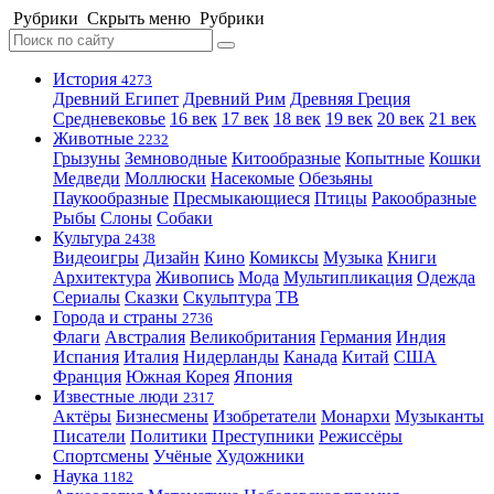
Рубрики
Скрыть меню
Рубрики
История
4273
Древний Египет
Древний Рим
Древняя Греция
Средневековье
16 век
17 век
18 век
19 век
20 век
21 век
Животные
2232
Грызуны
Земноводные
Китообразные
Копытные
Кошки
Медведи
Моллюски
Насекомые
Обезьяны
Паукообразные
Пресмыкающиеся
Птицы
Ракообразные
Рыбы
Слоны
Собаки
Культура
2438
Видеоигры
Дизайн
Кино
Комиксы
Музыка
Книги
Архитектура
Живопись
Мода
Мультипликация
Одежда
Сериалы
Сказки
Скульптура
ТВ
Города и страны
2736
Флаги
Австралия
Великобритания
Германия
Индия
Испания
Италия
Нидерланды
Канада
Китай
США
Франция
Южная Корея
Япония
Известные люди
2317
Актёры
Бизнесмены
Изобретатели
Монархи
Музыканты
Писатели
Политики
Преступники
Режиссёры
Спортсмены
Учёные
Художники
Наука
1182