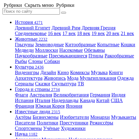
Рубрики
Скрыть меню
Рубрики
История
4271
Древний Египет
Древний Рим
Древняя Греция
Средневековье
16 век
17 век
18 век
19 век
20 век
21 век
Животные
2232
Грызуны
Земноводные
Китообразные
Копытные
Кошки
Медведи
Моллюски
Насекомые
Обезьяны
Паукообразные
Пресмыкающиеся
Птицы
Ракообразные
Рыбы
Слоны
Собаки
Культура
2436
Видеоигры
Дизайн
Кино
Комиксы
Музыка
Книги
Архитектура
Живопись
Мода
Мультипликация
Одежда
Сериалы
Сказки
Скульптура
ТВ
Города и страны
2734
Флаги
Австралия
Великобритания
Германия
Индия
Испания
Италия
Нидерланды
Канада
Китай
США
Франция
Южная Корея
Япония
Известные люди
2315
Актёры
Бизнесмены
Изобретатели
Монархи
Музыканты
Писатели
Политики
Преступники
Режиссёры
Спортсмены
Учёные
Художники
Наука
1182