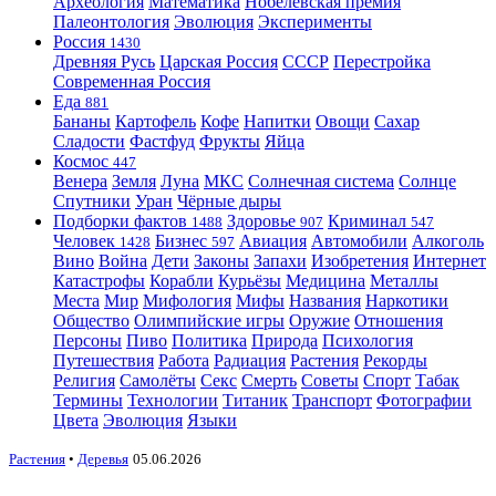
Археология
Математика
Нобелевская премия
Палеонтология
Эволюция
Эксперименты
Россия
1430
Древняя Русь
Царская Россия
СССР
Перестройка
Современная Россия
Еда
881
Бананы
Картофель
Кофе
Напитки
Овощи
Сахар
Сладости
Фастфуд
Фрукты
Яйца
Космос
447
Венера
Земля
Луна
МКС
Солнечная система
Солнце
Спутники
Уран
Чёрные дыры
Подборки фактов
Здоровье
Криминал
1488
907
547
Человек
Бизнес
Авиация
Автомобили
Алкоголь
1428
597
Вино
Война
Дети
Законы
Запахи
Изобретения
Интернет
Катастрофы
Корабли
Курьёзы
Медицина
Металлы
Места
Мир
Мифология
Мифы
Названия
Наркотики
Общество
Олимпийские игры
Оружие
Отношения
Персоны
Пиво
Политика
Природа
Психология
Путешествия
Работа
Радиация
Растения
Рекорды
Религия
Самолёты
Секс
Смерть
Советы
Спорт
Табак
Термины
Технологии
Титаник
Транспорт
Фотографии
Цвета
Эволюция
Языки
Растения
•
Деревья
05.06.2026