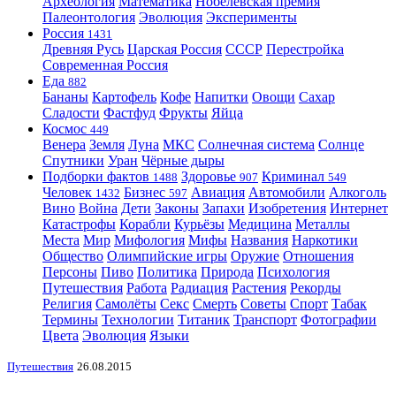
Археология
Математика
Нобелевская премия
Палеонтология
Эволюция
Эксперименты
Россия
1431
Древняя Русь
Царская Россия
СССР
Перестройка
Современная Россия
Еда
882
Бананы
Картофель
Кофе
Напитки
Овощи
Сахар
Сладости
Фастфуд
Фрукты
Яйца
Космос
449
Венера
Земля
Луна
МКС
Солнечная система
Солнце
Спутники
Уран
Чёрные дыры
Подборки фактов
Здоровье
Криминал
1488
907
549
Человек
Бизнес
Авиация
Автомобили
Алкоголь
1432
597
Вино
Война
Дети
Законы
Запахи
Изобретения
Интернет
Катастрофы
Корабли
Курьёзы
Медицина
Металлы
Места
Мир
Мифология
Мифы
Названия
Наркотики
Общество
Олимпийские игры
Оружие
Отношения
Персоны
Пиво
Политика
Природа
Психология
Путешествия
Работа
Радиация
Растения
Рекорды
Религия
Самолёты
Секс
Смерть
Советы
Спорт
Табак
Термины
Технологии
Титаник
Транспорт
Фотографии
Цвета
Эволюция
Языки
Путешествия
26.08.2015