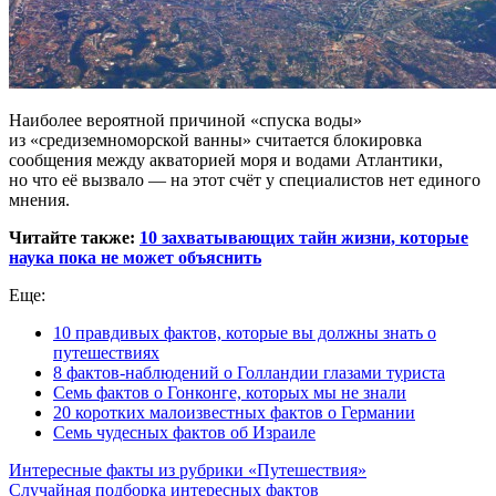
Наиболее вероятной причиной «спуска воды»
из «средиземноморской ванны» считается блокировка
сообщения между акваторией моря и водами Атлантики,
но что её вызвало — на этот счёт у специалистов нет единого
мнения.
Читайте также:
10 захватывающих тайн жизни, которые
наука пока не может объяснить
Еще:
10 правдивых фактов, которые вы должны знать о
путешествиях
8 фактов-наблюдений о Голландии глазами туриста
Семь фактов о Гонконге, которых мы не знали
20 коротких малоизвестных фактов о Германии
Семь чудесных фактов об Израиле
Интересные факты из рубрики «Путешествия»
Случайная подборка интересных фактов