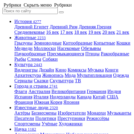
Рубрики
Скрыть меню
Рубрики
История
4277
Древний Египет
Древний Рим
Древняя Греция
Средневековье
16 век
17 век
18 век
19 век
20 век
21 век
Животные
2233
Грызуны
Земноводные
Китообразные
Копытные
Кошки
Медведи
Моллюски
Насекомые
Обезьяны
Паукообразные
Пресмыкающиеся
Птицы
Ракообразные
Рыбы
Слоны
Собаки
Культура
2443
Видеоигры
Дизайн
Кино
Комиксы
Музыка
Книги
Архитектура
Живопись
Мода
Мультипликация
Одежда
Сериалы
Сказки
Скульптура
ТВ
Города и страны
2741
Флаги
Австралия
Великобритания
Германия
Индия
Испания
Италия
Нидерланды
Канада
Китай
США
Франция
Южная Корея
Япония
Известные люди
2320
Актёры
Бизнесмены
Изобретатели
Монархи
Музыканты
Писатели
Политики
Преступники
Режиссёры
Спортсмены
Учёные
Художники
Наука
1182