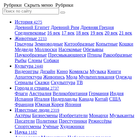
Рубрики
Скрыть меню
Рубрики
История
4275
Древний Египет
Древний Рим
Древняя Греция
Средневековье
16 век
17 век
18 век
19 век
20 век
21 век
Животные
2233
Грызуны
Земноводные
Китообразные
Копытные
Кошки
Медведи
Моллюски
Насекомые
Обезьяны
Паукообразные
Пресмыкающиеся
Птицы
Ракообразные
Рыбы
Слоны
Собаки
Культура
2440
Видеоигры
Дизайн
Кино
Комиксы
Музыка
Книги
Архитектура
Живопись
Мода
Мультипликация
Одежда
Сериалы
Сказки
Скульптура
ТВ
Города и страны
2737
Флаги
Австралия
Великобритания
Германия
Индия
Испания
Италия
Нидерланды
Канада
Китай
США
Франция
Южная Корея
Япония
Известные люди
2319
Актёры
Бизнесмены
Изобретатели
Монархи
Музыканты
Писатели
Политики
Преступники
Режиссёры
Спортсмены
Учёные
Художники
Наука
1182