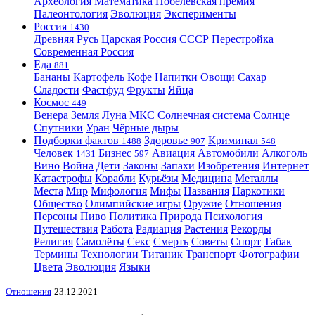
Археология
Математика
Нобелевская премия
Палеонтология
Эволюция
Эксперименты
Россия
1430
Древняя Русь
Царская Россия
СССР
Перестройка
Современная Россия
Еда
881
Бананы
Картофель
Кофе
Напитки
Овощи
Сахар
Сладости
Фастфуд
Фрукты
Яйца
Космос
449
Венера
Земля
Луна
МКС
Солнечная система
Солнце
Спутники
Уран
Чёрные дыры
Подборки фактов
Здоровье
Криминал
1488
907
548
Человек
Бизнес
Авиация
Автомобили
Алкоголь
1431
597
Вино
Война
Дети
Законы
Запахи
Изобретения
Интернет
Катастрофы
Корабли
Курьёзы
Медицина
Металлы
Места
Мир
Мифология
Мифы
Названия
Наркотики
Общество
Олимпийские игры
Оружие
Отношения
Персоны
Пиво
Политика
Природа
Психология
Путешествия
Работа
Радиация
Растения
Рекорды
Религия
Самолёты
Секс
Смерть
Советы
Спорт
Табак
Термины
Технологии
Титаник
Транспорт
Фотографии
Цвета
Эволюция
Языки
Отношения
23.12.2021