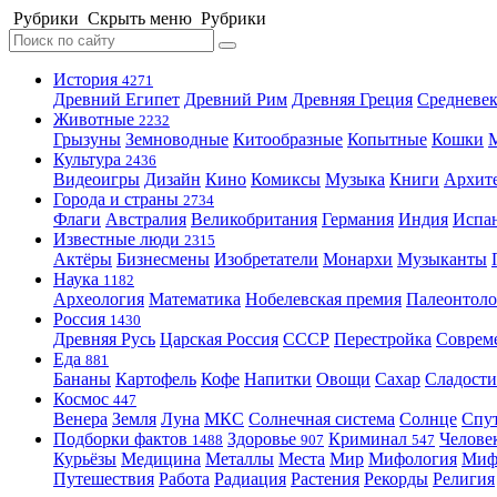
Рубрики
Скрыть меню
Рубрики
История
4271
Древний Египет
Древний Рим
Древняя Греция
Средневек
Животные
2232
Грызуны
Земноводные
Китообразные
Копытные
Кошки
Культура
2436
Видеоигры
Дизайн
Кино
Комиксы
Музыка
Книги
Архит
Города и страны
2734
Флаги
Австралия
Великобритания
Германия
Индия
Испа
Известные люди
2315
Актёры
Бизнесмены
Изобретатели
Монархи
Музыканты
Наука
1182
Археология
Математика
Нобелевская премия
Палеонтоло
Россия
1430
Древняя Русь
Царская Россия
СССР
Перестройка
Соврем
Еда
881
Бананы
Картофель
Кофе
Напитки
Овощи
Сахар
Сладости
Космос
447
Венера
Земля
Луна
МКС
Солнечная система
Солнце
Спу
Подборки фактов
Здоровье
Криминал
Челове
1488
907
547
Курьёзы
Медицина
Металлы
Места
Мир
Мифология
Ми
Путешествия
Работа
Радиация
Растения
Рекорды
Религия