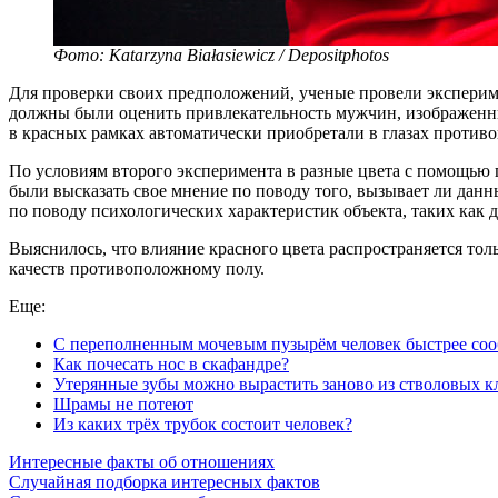
Фото: Katarzyna Białasiewicz / Depositphotos
Для проверки своих предположений, ученые провели эксперимен
должны были оценить привлекательность мужчин, изображенных
в красных рамках автоматически приобретали в глазах против
По условиям второго эксперимента в разные цвета с помощью
были высказать свое мнение по поводу того, вызывает ли данн
по поводу психологических характеристик объекта, таких как д
Выяснилось, что влияние красного цвета распространяется то
качеств противоположному полу.
Еще:
С переполненным мочевым пузырём человек быстрее соо
Как почесать нос в скафандре?
Утерянные зубы можно вырастить заново из стволовых к
Шрамы не потеют
Из каких трёх трубок состоит человек?
Интересные факты об отношениях
Случайная подборка интересных фактов