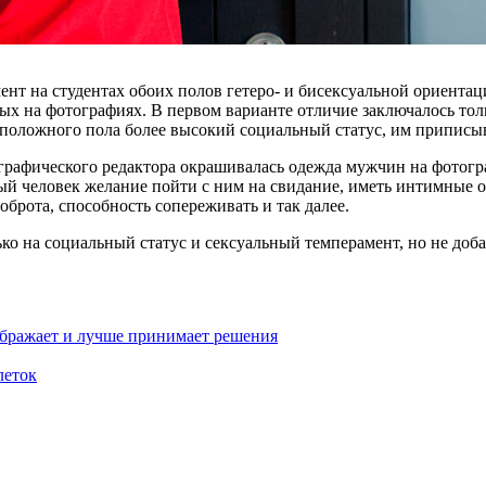
т на студентах обоих полов гетеро- и бисексуальной ориентаци
 на фотографиях. В первом варианте отличие заключалось толь
оположного пола более высокий социальный статус, им приписыв
 графического редактора окрашивалась одежда мужчин на фотог
ый человек желание пойти с ним на свидание, иметь интимные о
оброта, способность сопереживать и так далее.
лько на социальный статус и сексуальный темперамент, но не д
бражает и лучше принимает решения
леток