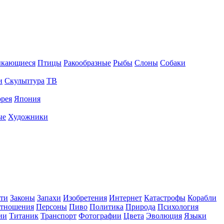
ыкающиеся
Птицы
Ракообразные
Рыбы
Слоны
Собаки
и
Скульптура
ТВ
рея
Япония
ые
Художники
ти
Законы
Запахи
Изобретения
Интернет
Катастрофы
Корабли
тношения
Персоны
Пиво
Политика
Природа
Психология
ии
Титаник
Транспорт
Фотографии
Цвета
Эволюция
Языки