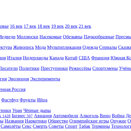
овье
16 век
17 век
18 век
19 век
20 век
21 век
Медведи
Моллюски
Насекомые
Обезьяны
Паукообразные
Пресм
ектура
Живопись
Мода
Мультипликация
Одежда
Сериалы
Сказк
ния
Италия
Нидерланды
Канада
Китай
США
Франция
Южная Ко
Писатели
Политики
Преступники
Режиссёры
Спортсмены
Учён
гия
Эволюция
Эксперименты
енная Россия
Фастфуд
Фрукты
Яйца
тники
Уран
Чёрные дыры
к
Бизнес
Авиация
Автомобили
Алкоголь
Вино
Война
Де
1428
597
фы
Названия
Наркотики
Общество
Олимпийские игры
Оружие
О
Самолёты
Секс
Смерть
Советы
Спорт
Табак
Термины
Технолог