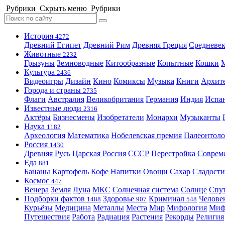
Рубрики
Скрыть меню
Рубрики
История
4272
Древний Египет
Древний Рим
Древняя Греция
Средневек
Животные
2232
Грызуны
Земноводные
Китообразные
Копытные
Кошки
Культура
2436
Видеоигры
Дизайн
Кино
Комиксы
Музыка
Книги
Архит
Города и страны
2735
Флаги
Австралия
Великобритания
Германия
Индия
Испа
Известные люди
2316
Актёры
Бизнесмены
Изобретатели
Монархи
Музыканты
Наука
1182
Археология
Математика
Нобелевская премия
Палеонтоло
Россия
1430
Древняя Русь
Царская Россия
СССР
Перестройка
Соврем
Еда
881
Бананы
Картофель
Кофе
Напитки
Овощи
Сахар
Сладости
Космос
447
Венера
Земля
Луна
МКС
Солнечная система
Солнце
Спу
Подборки фактов
Здоровье
Криминал
Челове
1488
907
548
Курьёзы
Медицина
Металлы
Места
Мир
Мифология
Ми
Путешествия
Работа
Радиация
Растения
Рекорды
Религия