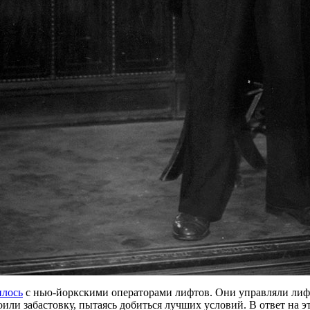
илось
с
нью-йоркскими
операторами лифтов. Они управляли лиф
оили забастовку, пытаясь добиться лучших условий. В ответ на 