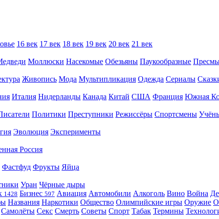
овье
16 век
17 век
18 век
19 век
20 век
21 век
Медведи
Моллюски
Насекомые
Обезьяны
Паукообразные
Пресм
ектура
Живопись
Мода
Мультипликация
Одежда
Сериалы
Сказк
ния
Италия
Нидерланды
Канада
Китай
США
Франция
Южная Ко
Писатели
Политики
Преступники
Режиссёры
Спортсмены
Учён
гия
Эволюция
Эксперименты
енная Россия
Фастфуд
Фрукты
Яйца
тники
Уран
Чёрные дыры
к
Бизнес
Авиация
Автомобили
Алкоголь
Вино
Война
Де
1428
597
фы
Названия
Наркотики
Общество
Олимпийские игры
Оружие
О
Самолёты
Секс
Смерть
Советы
Спорт
Табак
Термины
Технолог