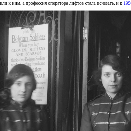
ли к ним, а профессия оператора лифтов стала исчезать, и к
195