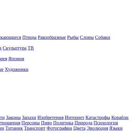
ыкающиеся
Птицы
Ракообразные
Рыбы
Слоны
Собаки
и
Скульптура
ТВ
рея
Япония
ые
Художники
ти
Законы
Запахи
Изобретения
Интернет
Катастрофы
Корабли
тношения
Персоны
Пиво
Политика
Природа
Психология
ии
Титаник
Транспорт
Фотографии
Цвета
Эволюция
Языки