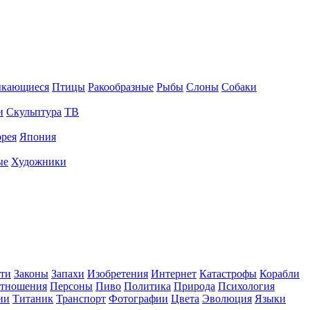
ыкающиеся
Птицы
Ракообразные
Рыбы
Слоны
Собаки
и
Скульптура
ТВ
рея
Япония
ые
Художники
ти
Законы
Запахи
Изобретения
Интернет
Катастрофы
Корабли
тношения
Персоны
Пиво
Политика
Природа
Психология
ии
Титаник
Транспорт
Фотографии
Цвета
Эволюция
Языки