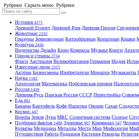
Рубрики
Скрыть меню
Рубрики
История
4271
Древний Египет
Древний Рим
Древняя Греция
Средневек
Животные
2232
Грызуны
Земноводные
Китообразные
Копытные
Кошки
Культура
2436
Видеоигры
Дизайн
Кино
Комиксы
Музыка
Книги
Архит
Города и страны
2734
Флаги
Австралия
Великобритания
Германия
Индия
Испа
Известные люди
2315
Актёры
Бизнесмены
Изобретатели
Монархи
Музыканты
Наука
1182
Археология
Математика
Нобелевская премия
Палеонтоло
Россия
1430
Древняя Русь
Царская Россия
СССР
Перестройка
Соврем
Еда
881
Бананы
Картофель
Кофе
Напитки
Овощи
Сахар
Сладости
Космос
447
Венера
Земля
Луна
МКС
Солнечная система
Солнце
Спу
Подборки фактов
Здоровье
Криминал
Челове
1488
907
547
Курьёзы
Медицина
Металлы
Места
Мир
Мифология
Ми
Путешествия
Работа
Радиация
Растения
Рекорды
Религия