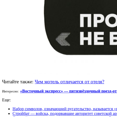
Читайте также:
Чем мотель отличается от отеля?
«Восточный экспресс» — пятизвёздочный поезд-от
Интересно:
Еще:
Набор символов, означающий ругательство, называется «
Стройбат — войска, подорвавшие авторитет советской а