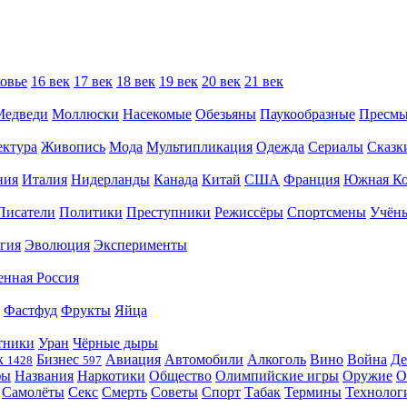
овье
16 век
17 век
18 век
19 век
20 век
21 век
Медведи
Моллюски
Насекомые
Обезьяны
Паукообразные
Пресм
ектура
Живопись
Мода
Мультипликация
Одежда
Сериалы
Сказк
ния
Италия
Нидерланды
Канада
Китай
США
Франция
Южная Ко
Писатели
Политики
Преступники
Режиссёры
Спортсмены
Учён
гия
Эволюция
Эксперименты
енная Россия
Фастфуд
Фрукты
Яйца
тники
Уран
Чёрные дыры
к
Бизнес
Авиация
Автомобили
Алкоголь
Вино
Война
Де
1428
597
фы
Названия
Наркотики
Общество
Олимпийские игры
Оружие
О
Самолёты
Секс
Смерть
Советы
Спорт
Табак
Термины
Технолог