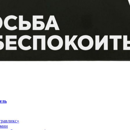
ель
гравликс»
рмии