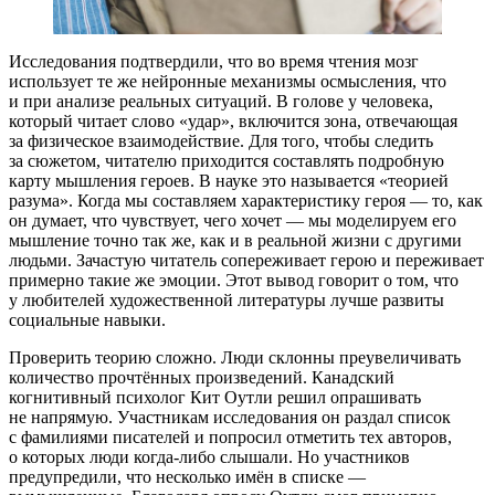
Исследования подтвердили, что во время чтения мозг
использует те же нейронные механизмы осмысления, что
и при анализе реальных ситуаций. В голове у человека,
который читает слово «удар», включится зона, отвечающая
за физическое взаимодействие. Для того, чтобы следить
за сюжетом, читателю приходится составлять подробную
карту мышления героев. В науке это называется «теорией
разума». Когда мы составляем характеристику героя — то, как
он думает, что чувствует, чего хочет — мы моделируем его
мышление точно так же, как и в реальной жизни с другими
людьми. Зачастую читатель сопереживает герою и переживает
примерно такие же эмоции. Этот вывод говорит о том, что
у любителей художественной литературы лучше развиты
социальные навыки.
Проверить теорию сложно. Люди склонны преувеличивать
количество прочтённых произведений. Канадский
когнитивный психолог Кит Оутли решил опрашивать
не напрямую. Участникам исследования он раздал список
с фамилиями писателей и попросил отметить тех авторов,
о которых люди когда-либо слышали. Но участников
предупредили, что несколько имён в списке —