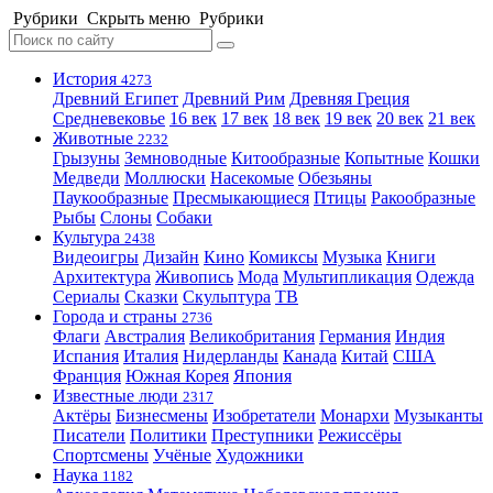
Рубрики
Скрыть меню
Рубрики
История
4273
Древний Египет
Древний Рим
Древняя Греция
Средневековье
16 век
17 век
18 век
19 век
20 век
21 век
Животные
2232
Грызуны
Земноводные
Китообразные
Копытные
Кошки
Медведи
Моллюски
Насекомые
Обезьяны
Паукообразные
Пресмыкающиеся
Птицы
Ракообразные
Рыбы
Слоны
Собаки
Культура
2438
Видеоигры
Дизайн
Кино
Комиксы
Музыка
Книги
Архитектура
Живопись
Мода
Мультипликация
Одежда
Сериалы
Сказки
Скульптура
ТВ
Города и страны
2736
Флаги
Австралия
Великобритания
Германия
Индия
Испания
Италия
Нидерланды
Канада
Китай
США
Франция
Южная Корея
Япония
Известные люди
2317
Актёры
Бизнесмены
Изобретатели
Монархи
Музыканты
Писатели
Политики
Преступники
Режиссёры
Спортсмены
Учёные
Художники
Наука
1182