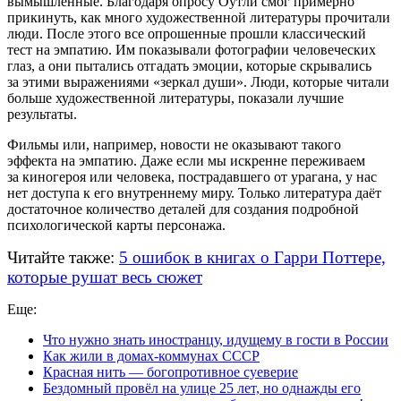
вымышленные. Благодаря опросу Оутли смог примерно
прикинуть, как много художественной литературы прочитали
люди. После этого все опрошенные прошли классический
тест на эмпатию. Им показывали фотографии человеческих
глаз, а они пытались отгадать эмоции, которые скрывались
за этими выражениями «зеркал души». Люди, которые читали
больше художественной литературы, показали лучшие
результаты.
Фильмы или, например, новости не оказывают такого
эффекта на эмпатию. Даже если мы искренне переживаем
за киногероя или человека, пострадавшего от урагана, у нас
нет доступа к его внутреннему миру. Только литература даёт
достаточное количество деталей для создания подробной
психологической карты персонажа.
Читайте также:
5 ошибок в книгах о Гарри Поттере,
которые рушат весь сюжет
Еще:
Что нужно знать иностранцу, идущему в гости в России
Как жили в домах-коммунах СССР
Красная нить — богопротивное суеверие
Бездомный провёл на улице 25 лет, но однажды его