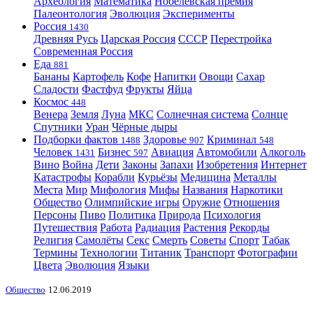
Археология
Математика
Нобелевская премия
Палеонтология
Эволюция
Эксперименты
Россия
1430
Древняя Русь
Царская Россия
СССР
Перестройка
Современная Россия
Еда
881
Бананы
Картофель
Кофе
Напитки
Овощи
Сахар
Сладости
Фастфуд
Фрукты
Яйца
Космос
448
Венера
Земля
Луна
МКС
Солнечная система
Солнце
Спутники
Уран
Чёрные дыры
Подборки фактов
Здоровье
Криминал
1488
907
548
Человек
Бизнес
Авиация
Автомобили
Алкоголь
1431
597
Вино
Война
Дети
Законы
Запахи
Изобретения
Интернет
Катастрофы
Корабли
Курьёзы
Медицина
Металлы
Места
Мир
Мифология
Мифы
Названия
Наркотики
Общество
Олимпийские игры
Оружие
Отношения
Персоны
Пиво
Политика
Природа
Психология
Путешествия
Работа
Радиация
Растения
Рекорды
Религия
Самолёты
Секс
Смерть
Советы
Спорт
Табак
Термины
Технологии
Титаник
Транспорт
Фотографии
Цвета
Эволюция
Языки
Общество
12.06.2019