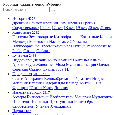
Рубрики
Скрыть меню
Рубрики
История
4273
Древний Египет
Древний Рим
Древняя Греция
Средневековье
16 век
17 век
18 век
19 век
20 век
21 век
Животные
2232
Грызуны
Земноводные
Китообразные
Копытные
Кошки
Медведи
Моллюски
Насекомые
Обезьяны
Паукообразные
Пресмыкающиеся
Птицы
Ракообразные
Рыбы
Слоны
Собаки
Культура
2438
Видеоигры
Дизайн
Кино
Комиксы
Музыка
Книги
Архитектура
Живопись
Мода
Мультипликация
Одежда
Сериалы
Сказки
Скульптура
ТВ
Города и страны
2736
Флаги
Австралия
Великобритания
Германия
Индия
Испания
Италия
Нидерланды
Канада
Китай
США
Франция
Южная Корея
Япония
Известные люди
2317
Актёры
Бизнесмены
Изобретатели
Монархи
Музыканты
Писатели
Политики
Преступники
Режиссёры
Спортсмены
Учёные
Художники
Наука
1182