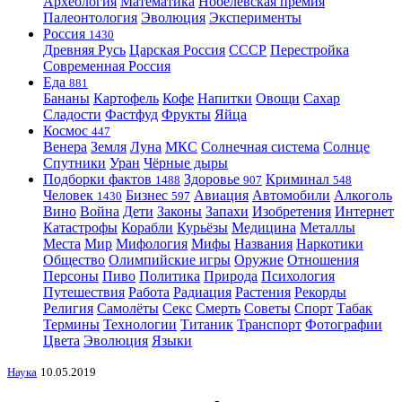
Археология
Математика
Нобелевская премия
Палеонтология
Эволюция
Эксперименты
Россия
1430
Древняя Русь
Царская Россия
СССР
Перестройка
Современная Россия
Еда
881
Бананы
Картофель
Кофе
Напитки
Овощи
Сахар
Сладости
Фастфуд
Фрукты
Яйца
Космос
447
Венера
Земля
Луна
МКС
Солнечная система
Солнце
Спутники
Уран
Чёрные дыры
Подборки фактов
Здоровье
Криминал
1488
907
548
Человек
Бизнес
Авиация
Автомобили
Алкоголь
1430
597
Вино
Война
Дети
Законы
Запахи
Изобретения
Интернет
Катастрофы
Корабли
Курьёзы
Медицина
Металлы
Места
Мир
Мифология
Мифы
Названия
Наркотики
Общество
Олимпийские игры
Оружие
Отношения
Персоны
Пиво
Политика
Природа
Психология
Путешествия
Работа
Радиация
Растения
Рекорды
Религия
Самолёты
Секс
Смерть
Советы
Спорт
Табак
Термины
Технологии
Титаник
Транспорт
Фотографии
Цвета
Эволюция
Языки
Наука
10.05.2019