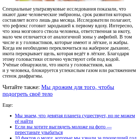
Специальные ультразвуковые исследования показали, что
икают даже человеческие эмбрионы, срок развития которых
составляет всего лишь два месяца. Исследователи полагают,
что рефлекс готовит зародышей к первому вдоху. Интересно,
что зона мозгового ствола человека, ответственная за икоту,
мало чем отличается от аналогичной зоны у амфибий. В том
числе и у головастиков, которые имеют и лёгкие, и жабры.
Когда им необходимо переключиться на жаберное дыхание,
икота перекрывает щель, которая ведёт в лёгкие. Благодаря
этому головастики отлично чувствуют себя под водой.
Учёные обнаружили, что икота у головастиков, как
и у человека, блокируется углекислым газом или растяжением
стенок диафрагмы.
Читайте также:
Мы дрожим для того, чтобы
подогреть своё тело
Еще:
Мы знаем, что девятая планета существует, но не можем
её найти
Если вы хотите выглядеть моложе на фото —
перестаньте улыбаться
10 фактов о мозге, которые мы узнали за прошедший год