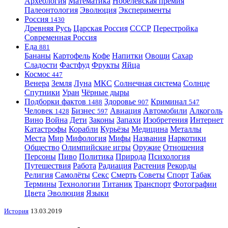
Археология
Математика
Нобелевская премия
Палеонтология
Эволюция
Эксперименты
Россия
1430
Древняя Русь
Царская Россия
СССР
Перестройка
Современная Россия
Еда
881
Бананы
Картофель
Кофе
Напитки
Овощи
Сахар
Сладости
Фастфуд
Фрукты
Яйца
Космос
447
Венера
Земля
Луна
МКС
Солнечная система
Солнце
Спутники
Уран
Чёрные дыры
Подборки фактов
Здоровье
Криминал
1488
907
547
Человек
Бизнес
Авиация
Автомобили
Алкоголь
1428
597
Вино
Война
Дети
Законы
Запахи
Изобретения
Интернет
Катастрофы
Корабли
Курьёзы
Медицина
Металлы
Места
Мир
Мифология
Мифы
Названия
Наркотики
Общество
Олимпийские игры
Оружие
Отношения
Персоны
Пиво
Политика
Природа
Психология
Путешествия
Работа
Радиация
Растения
Рекорды
Религия
Самолёты
Секс
Смерть
Советы
Спорт
Табак
Термины
Технологии
Титаник
Транспорт
Фотографии
Цвета
Эволюция
Языки
История
13.03.2019