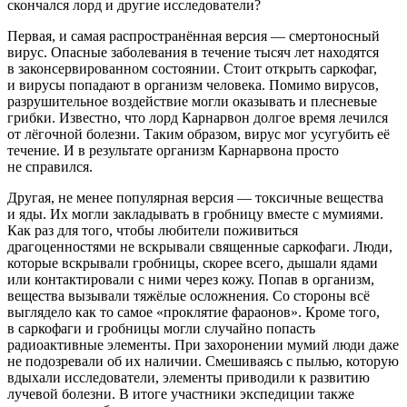
скончался лорд и другие исследователи?
Первая, и самая распространённая версия — смертоносный
вирус. Опасные заболевания в течение тысяч лет находятся
в законсервированном состоянии. Стоит открыть саркофаг,
и вирусы попадают в организм человека. Помимо вирусов,
разрушительное воздействие могли оказывать и плесневые
грибки. Известно, что лорд Карнарвон долгое время лечился
от лёгочной болезни. Таким образом, вирус мог усугубить её
течение. И в результате организм Карнарвона просто
не справился.
Другая, не менее популярная версия — токсичные вещества
и яды. Их могли закладывать в гробницу вместе с мумиями.
Как раз для того, чтобы любители поживиться
драгоценностями не вскрывали священные саркофаги. Люди,
которые вскрывали гробницы, скорее всего, дышали ядами
или контактировали с ними через кожу. Попав в организм,
вещества вызывали тяжёлые осложнения. Со стороны всё
выглядело как то самое «проклятие фараонов». Кроме того,
в саркофаги и гробницы могли случайно попасть
радиоактивные элементы. При захоронении мумий люди даже
не подозревали об их наличии. Смешиваясь с пылью, которую
вдыхали исследователи, элементы приводили к развитию
лучевой болезни. В итоге участники экспедиции также