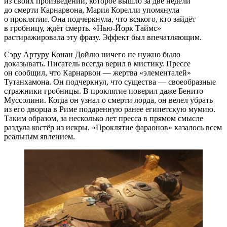
из своих произведений, которое вышло за две недели
до смерти Карнарвона, Мария Корелли упомянула
о проклятии. Она подчеркнула, что всякого, кто зайдёт
в гробницу, ждёт смерть. «
Нью-Йорк
Таймс»
растиражировала эту фразу. Эффект был впечатляющим.
Сэру Артуру Конан Дойлю ничего не нужно было
доказывать. Писатель всегда верил в мистику. Прессе
он сообщил, что Карнарвон — жертва «элементалей»
Тутанхамона. Он подчеркнул, что существа — своеобразные
стражники гробницы. В проклятие поверил даже Бенито
Муссолини. Когда он узнал о смерти лорда, он велел убрать
из его дворца в Риме подаренную ранее египетскую мумию.
Таким образом, за несколько лет пресса в прямом смысле
раздула костёр из искры. «Проклятие фараонов» казалось всем
реальным явлением.