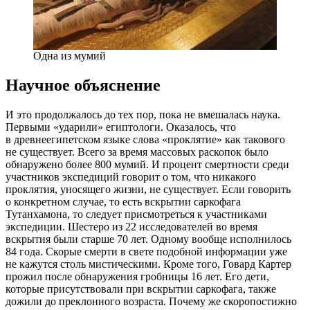
Одна из мумий
Научное объяснение
И это продолжалось до тех пор, пока не вмешалась наука.
Первыми «ударили» египтологи. Оказалось, что
в древнеегипетском языке слова «проклятие» как такового
не существует. Всего за время массовых раскопок было
обнаружено более 800 мумий. И процент смертности среди
участников экспедиций говорит о том, что никакого
проклятия, уносящего жизни, не существует. Если говорить
о конкретном случае, то есть вскрытии саркофага
Тутанхамона, то следует присмотреться к участниками
экспедиции. Шестеро из 22 исследователей во время
вскрытия были старше 70 лет. Одному вообще исполнилось
84 года. Скорые смерти в свете подобной информации уже
не кажутся столь мистическими. Кроме того, Говард Картер
прожил после обнаружения гробницы 16 лет. Его дети,
которые присутствовали при вскрытии саркофага, также
дожили до преклонного возраста. Почему же скоропостижно