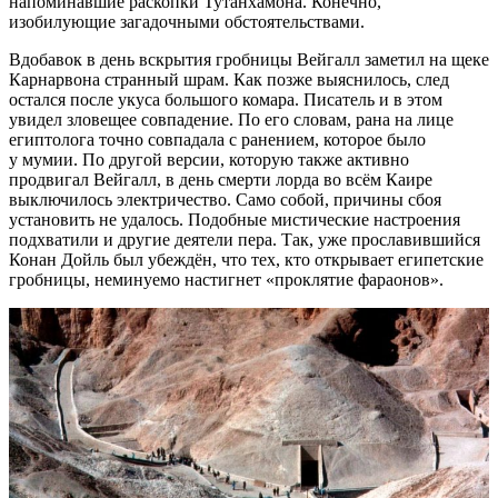
напоминавшие раскопки Тутанхамона. Конечно,
изобилующие загадочными обстоятельствами.
Вдобавок в день вскрытия гробницы Вейгалл заметил на щеке
Карнарвона странный шрам. Как позже выяснилось, след
остался после укуса большого комара. Писатель и в этом
увидел зловещее совпадение. По его словам, рана на лице
египтолога точно совпадала с ранением, которое было
у мумии. По другой версии, которую также активно
продвигал Вейгалл, в день смерти лорда во всём Каире
выключилось электричество. Само собой, причины сбоя
установить не удалось. Подобные мистические настроения
подхватили и другие деятели пера. Так, уже прославившийся
Конан Дойль был убеждён, что тех, кто открывает египетские
гробницы, неминуемо настигнет «проклятие фараонов».