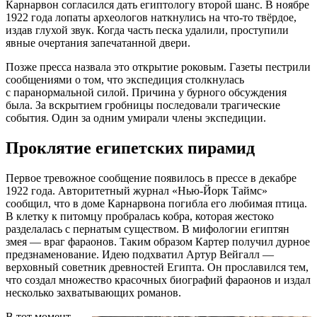
Карнарвон согласился дать египтологу второй шанс. В ноябре
1922 года лопаты археологов наткнулись на
что-то
твёрдое,
издав глухой звук. Когда часть песка удалили, проступили
явные очертания запечатанной двери.
Позже пресса назвала это открытие роковым. Газеты пестрили
сообщениями о том, что экспедиция столкнулась
с паранормальной силой. Причина у бурного обсуждения
была. За вскрытием гробницы последовали трагические
события. Один за одним умирали члены экспедиции.
Проклятие египетских пирамид
Первое тревожное сообщение появилось в прессе в декабре
1922 года. Авторитетный журнал «
Нью-Йорк
Таймс»
сообщил, что в доме Карнарвона погибла его любимая птица.
В клетку к питомцу пробралась кобра, которая жестоко
разделалась с пернатым существом. В мифологии египтян
змея — враг фараонов. Таким образом Картер получил дурное
предзнаменование. Идею подхватил Артур Вейгалл —
верховный советник древностей Египта. Он прославился тем,
что создал множество красочных биографий фараонов и издал
несколько захватывающих романов.
В тот момент,