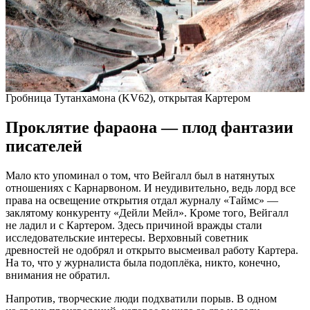
Гробница Тутанхамона (KV62), открытая Картером
Проклятие фараона — плод фантазии
писателей
Мало кто упоминал о том, что Вейгалл был в натянутых
отношениях с Карнарвоном. И неудивительно, ведь лорд все
права на освещение открытия отдал журналу «Таймс» —
заклятому конкуренту «Дейли Мейл». Кроме того, Вейгалл
не ладил и с Картером. Здесь причиной вражды стали
исследовательские интересы. Верховный советник
древностей не одобрял и открыто высмеивал работу Картера.
На то, что у журналиста была подоплёка, никто, конечно,
внимания не обратил.
Напротив, творческие люди подхватили порыв. В одном