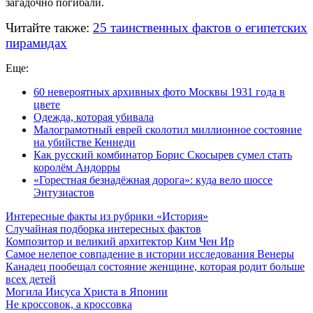
загадочно погибали.
Читайте также:
25 таинственных фактов о египетских
пирамидах
Еще:
60 невероятных архивных фото Москвы 1931 года в
цвете
Одежда, которая убивала
Малограмотный еврей сколотил миллионное состояние
на убийстве Кеннеди
Как русский комбинатор Борис Скосырев сумел стать
королём Андорры
«Горестная безнадёжная дорога»: куда вело шоссе
Энтузиастов
Интересные факты из рубрики «История»
Случайная подборка интересных фактов
Композитор и великий архитектор Ким Чен Ир
Самое нелепое совпадение в истории исследования Венеры
Канадец пообещал состояние женщине, которая родит больше
всех детей
Могила Иисуса Христа в Японии
Не кроссовок, а кроссовка