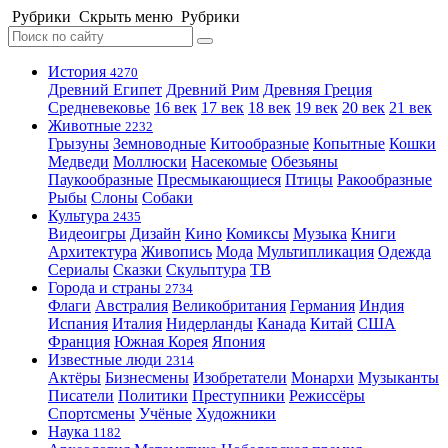
Рубрики
Скрыть меню
Рубрики
История
4270
Древний Египет
Древний Рим
Древняя Греция
Средневековье
16 век
17 век
18 век
19 век
20 век
21 век
Животные
2232
Грызуны
Земноводные
Китообразные
Копытные
Кошки
Медведи
Моллюски
Насекомые
Обезьяны
Паукообразные
Пресмыкающиеся
Птицы
Ракообразные
Рыбы
Слоны
Собаки
Культура
2435
Видеоигры
Дизайн
Кино
Комиксы
Музыка
Книги
Архитектура
Живопись
Мода
Мультипликация
Одежда
Сериалы
Сказки
Скульптура
ТВ
Города и страны
2734
Флаги
Австралия
Великобритания
Германия
Индия
Испания
Италия
Нидерланды
Канада
Китай
США
Франция
Южная Корея
Япония
Известные люди
2314
Актёры
Бизнесмены
Изобретатели
Монархи
Музыканты
Писатели
Политики
Преступники
Режиссёры
Спортсмены
Учёные
Художники
Наука
1182