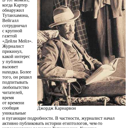
когда Картер
обнаружил
Тутанхамона,
Вейгалл
сотрудничал
с крупной
газетой
«Дейли Мейл».
Журналист
прикинул,
какой интерес
у публики
вызовет
находка. Более
того, он решил
подпитывать
любопытство
читателей,
время
от времени
сообщая
Джордж Карнарвон
уникальные
и пугающие подробности. В частности, журналист начал
активно публиковать истории египтологов,
чем-то