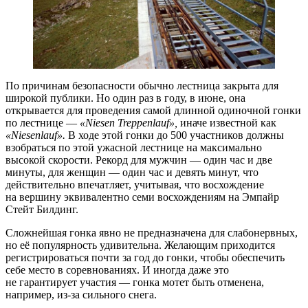
По причинам безопасности обычно лестница закрыта для
широкой публики. Но один раз в году, в июне, она
открывается для проведения самой длинной одиночной гонки
по лестнице —
«Niesen Treppenlauf»,
иначе известной как
«Niesenlauf».
В ходе этой гонки до 500 участников должны
взобраться по этой ужасной лестнице на максимально
высокой скорости. Рекорд для мужчин — один час и две
минуты, для женщин — один час и девять минут, что
действительно впечатляет, учитывая, что восхождение
на вершину эквивалентно семи восхождениям на Эмпайр
Стейт Билдинг.
Сложнейшая гонка явно не предназначена для слабонервных,
но её популярность удивительна. Желающим приходится
регистрироваться почти за год до гонки, чтобы обеспечить
себе место в соревнованиях. И иногда даже это
не гарантирует участия — гонка мотет быть отменена,
например, из-за сильного снега.