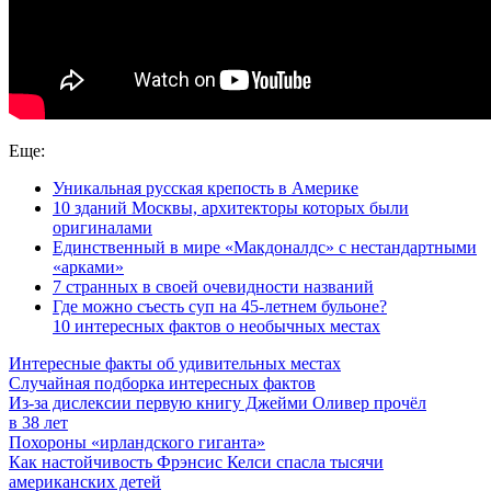
Еще:
Уникальная русская крепость в Америке
10 зданий Москвы, архитекторы которых были
оригиналами
Единственный в мире «Макдоналдс» с нестандартными
«арками»
7 странных в своей очевидности названий
Где можно съесть суп на 45-летнем бульоне?
10 интересных фактов о необычных местах
Интересные факты об удивительных местах
Случайная подборка интересных фактов
Из-за дислексии первую книгу Джейми Оливер прочёл
в 38 лет
Похороны «ирландского гиганта»
Как настойчивость Фрэнсис Келси спасла тысячи
американских детей