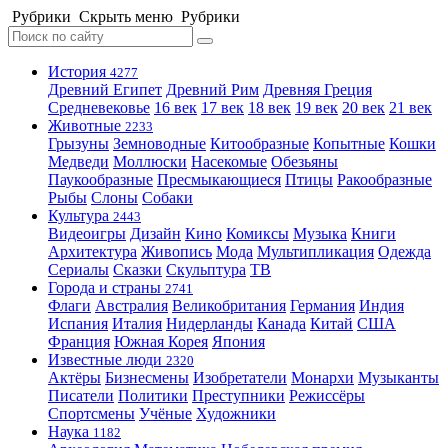
Рубрики
Скрыть меню
Рубрики
История
4277
Древний Египет
Древний Рим
Древняя Греция
Средневековье
16 век
17 век
18 век
19 век
20 век
21 век
Животные
2233
Грызуны
Земноводные
Китообразные
Копытные
Кошки
Медведи
Моллюски
Насекомые
Обезьяны
Паукообразные
Пресмыкающиеся
Птицы
Ракообразные
Рыбы
Слоны
Собаки
Культура
2443
Видеоигры
Дизайн
Кино
Комиксы
Музыка
Книги
Архитектура
Живопись
Мода
Мультипликация
Одежда
Сериалы
Сказки
Скульптура
ТВ
Города и страны
2741
Флаги
Австралия
Великобритания
Германия
Индия
Испания
Италия
Нидерланды
Канада
Китай
США
Франция
Южная Корея
Япония
Известные люди
2320
Актёры
Бизнесмены
Изобретатели
Монархи
Музыканты
Писатели
Политики
Преступники
Режиссёры
Спортсмены
Учёные
Художники
Наука
1182