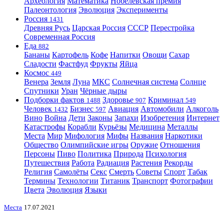
Археология
Математика
Нобелевская премия
Палеонтология
Эволюция
Эксперименты
Россия
1431
Древняя Русь
Царская Россия
СССР
Перестройка
Современная Россия
Еда
882
Бананы
Картофель
Кофе
Напитки
Овощи
Сахар
Сладости
Фастфуд
Фрукты
Яйца
Космос
449
Венера
Земля
Луна
МКС
Солнечная система
Солнце
Спутники
Уран
Чёрные дыры
Подборки фактов
Здоровье
Криминал
1488
907
549
Человек
Бизнес
Авиация
Автомобили
Алкоголь
1432
597
Вино
Война
Дети
Законы
Запахи
Изобретения
Интернет
Катастрофы
Корабли
Курьёзы
Медицина
Металлы
Места
Мир
Мифология
Мифы
Названия
Наркотики
Общество
Олимпийские игры
Оружие
Отношения
Персоны
Пиво
Политика
Природа
Психология
Путешествия
Работа
Радиация
Растения
Рекорды
Религия
Самолёты
Секс
Смерть
Советы
Спорт
Табак
Термины
Технологии
Титаник
Транспорт
Фотографии
Цвета
Эволюция
Языки
Места
17.07.2021