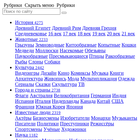
Рубрики
Скрыть меню
Рубрики
История
4275
Древний Египет
Древний Рим
Древняя Греция
Средневековье
16 век
17 век
18 век
19 век
20 век
21 век
Животные
2233
Грызуны
Земноводные
Китообразные
Копытные
Кошки
Медведи
Моллюски
Насекомые
Обезьяны
Паукообразные
Пресмыкающиеся
Птицы
Ракообразные
Рыбы
Слоны
Собаки
Культура
2442
Видеоигры
Дизайн
Кино
Комиксы
Музыка
Книги
Архитектура
Живопись
Мода
Мультипликация
Одежда
Сериалы
Сказки
Скульптура
ТВ
Города и страны
2738
Флаги
Австралия
Великобритания
Германия
Индия
Испания
Италия
Нидерланды
Канада
Китай
США
Франция
Южная Корея
Япония
Известные люди
2319
Актёры
Бизнесмены
Изобретатели
Монархи
Музыканты
Писатели
Политики
Преступники
Режиссёры
Спортсмены
Учёные
Художники
Наука
1182