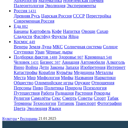
Археология
Математика
Нобелевская премия
Палеонтология
Эволюция
Эксперименты
Россия
1431
Древняя Русь
Царская Россия
СССР
Перестройка
Современная Россия
Еда
882
Бананы
Картофель
Кофе
Напитки
Овощи
Сахар
Сладости
Фастфуд
Фрукты
Яйца
Космос
449
Венера
Земля
Луна
МКС
Солнечная система
Солнце
Спутники
Уран
Чёрные дыры
Подборки фактов
Здоровье
Криминал
1488
907
548
Человек
Бизнес
Авиация
Автомобили
Алкоголь
1431
597
Вино
Война
Дети
Законы
Запахи
Изобретения
Интернет
Катастрофы
Корабли
Курьёзы
Медицина
Металлы
Места
Мир
Мифология
Мифы
Названия
Наркотики
Общество
Олимпийские игры
Оружие
Отношения
Персоны
Пиво
Политика
Природа
Психология
Путешествия
Работа
Радиация
Растения
Рекорды
Религия
Самолёты
Секс
Смерть
Советы
Спорт
Табак
Термины
Технологии
Титаник
Транспорт
Фотографии
Цвета
Эволюция
Языки
Культура
•
Рестораны
21.01.2025