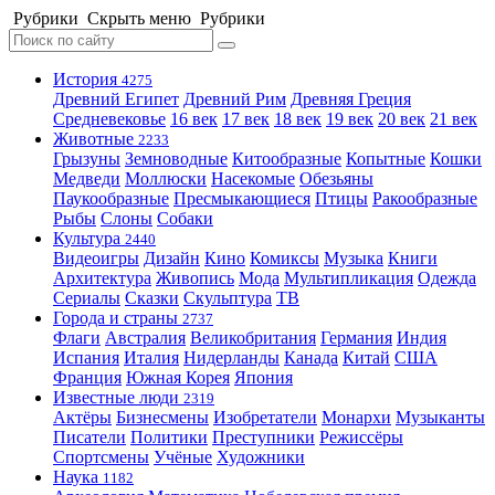
Рубрики
Скрыть меню
Рубрики
История
4275
Древний Египет
Древний Рим
Древняя Греция
Средневековье
16 век
17 век
18 век
19 век
20 век
21 век
Животные
2233
Грызуны
Земноводные
Китообразные
Копытные
Кошки
Медведи
Моллюски
Насекомые
Обезьяны
Паукообразные
Пресмыкающиеся
Птицы
Ракообразные
Рыбы
Слоны
Собаки
Культура
2440
Видеоигры
Дизайн
Кино
Комиксы
Музыка
Книги
Архитектура
Живопись
Мода
Мультипликация
Одежда
Сериалы
Сказки
Скульптура
ТВ
Города и страны
2737
Флаги
Австралия
Великобритания
Германия
Индия
Испания
Италия
Нидерланды
Канада
Китай
США
Франция
Южная Корея
Япония
Известные люди
2319
Актёры
Бизнесмены
Изобретатели
Монархи
Музыканты
Писатели
Политики
Преступники
Режиссёры
Спортсмены
Учёные
Художники
Наука
1182