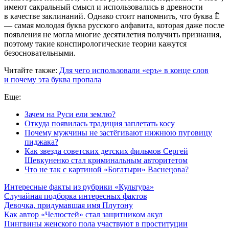
имеют сакральный смысл и использовались в древности
в качестве заклинаний. Однако стоит напомнить, что буква Ё
— самая молодая буква русского алфавита, которая даже после
появления не могла многие десятилетия получить признания,
поэтому такие конспирологические теории кажутся
безосновательными.
Читайте также:
Для чего использовали «еръ» в конце слов
и почему эта буква пропала
Еще:
Зачем на Руси ели землю?
Откуда появилась традиция заплетать косу
Почему мужчины не застёгивают нижнюю пуговицу
пиджака?
Как звезда советских детских фильмов Сергей
Шевкуненко стал криминальным авторитетом
Что не так с картиной «Богатыри» Васнецова?
Интересные факты из рубрики «Культура»
Случайная подборка интересных фактов
Девочка, придумавшая имя Плутону
Как автор «Челюстей» стал защитником акул
Пингвины женского пола участвуют в проституции