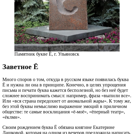
Памятник букве Ё, г. Ульяновск
Заветное Ё
Много споров о том, откуда в русском языке появилась буква
Ё и нужна ли она в принципе. Конечно, в целях упрощения
письма и печати буква кажется бесполезной, но без неё будет
сложнее воспринимать смысл: например, фраза «выпили все».
Или «вся страна передохнет от аномальной жары». К тому же,
без этой буквы немыслимо выражение эмоций в приличном
обществе: те самые восклицания «ё-моё», «ёперный театр»,
«ёклмн».
Своим рождением буква Ё обязана княгине Екатерине
Дашковой, которая на одном из вечеров предложила написать