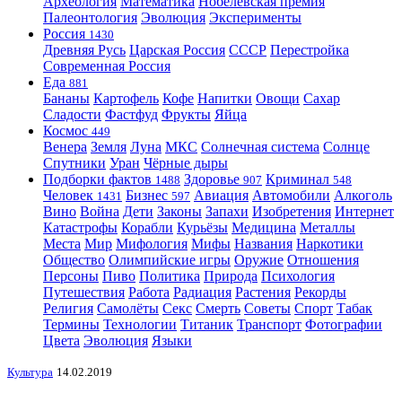
Археология
Математика
Нобелевская премия
Палеонтология
Эволюция
Эксперименты
Россия
1430
Древняя Русь
Царская Россия
СССР
Перестройка
Современная Россия
Еда
881
Бананы
Картофель
Кофе
Напитки
Овощи
Сахар
Сладости
Фастфуд
Фрукты
Яйца
Космос
449
Венера
Земля
Луна
МКС
Солнечная система
Солнце
Спутники
Уран
Чёрные дыры
Подборки фактов
Здоровье
Криминал
1488
907
548
Человек
Бизнес
Авиация
Автомобили
Алкоголь
1431
597
Вино
Война
Дети
Законы
Запахи
Изобретения
Интернет
Катастрофы
Корабли
Курьёзы
Медицина
Металлы
Места
Мир
Мифология
Мифы
Названия
Наркотики
Общество
Олимпийские игры
Оружие
Отношения
Персоны
Пиво
Политика
Природа
Психология
Путешествия
Работа
Радиация
Растения
Рекорды
Религия
Самолёты
Секс
Смерть
Советы
Спорт
Табак
Термины
Технологии
Титаник
Транспорт
Фотографии
Цвета
Эволюция
Языки
Культура
14.02.2019