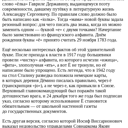
слово «ёлка» Гавриле Державину, выдающемуся поэту
современности, давшему путёвку в литературную жизнь
Александру Сергеевичу. По правилам слово должно было
быть написано как «iолка». Тогда «мама» новой буквы задала
резонный вопрос: для чего писать два знака, когда их можно
заменить одним — буквой «е» с двумя точками? Начертание
было заимствовано из французского алфавита. Днём
рождения буквы «ё» принято считать 29 ноября 1783 года.
Ещё несколько интересных фактов об этой удивительной
букве. После прихода к власти в 1917 году большевики
провели «чистку» алфавита, из которого исчезли «ижица»,
«фита», злополучная «ять», а вот Ё не тронули, но её
написание было упрощено. Есть легенда, что в 1942 году
на стол Сталину разведка положила немецкие карты,
в которых деревня Дёмино писалась правильно, через ё
(транскрипция «jo»), а не через е, как привыкли в Союзе.
Верховный главнокомандующий был поражён такой
дотошностью врага, и 24 декабря того же года был подписан
указ, согласно которому использование Ё становится
обязательным — от школьной настенной газеты
до государственных документов.
Есть другая версия, согласно которой Иосиф Виссарионович
выказал недовольство управделами Совнаркома Якову