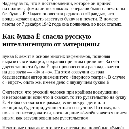
Чадаеву за то, что в постановлении, которое он принёс
на подпись, фамилии нескольких генералов были напечатаны
без буквы Ё. Чадаев оповестил редактора «Правды», что
вождь желает видеть заветную букву и в печати. В номере
газеты от 7 декабря 1942 года она появилась во всех статьях.
Как буква Ё спасла русскую
интеллигенцию от матерщины
Буква Ё лежит в основе многих эвфемизмов, позволяя
выразить все эмоции, сохраняя при этом приличие. За счёт
двусоставности буква Ё при произнесении раскладывается
на два звука — «й» и «о». На этом созвучии сыграл
безызвестный автор знаменитого «ёперного театра». В случае
с «ёпрст», опять же, имеем дело с двузвучием буквы Ё.
Считается, что русский человек при крайнем возмущении
и негодовании если что и скажет, то это ругательство на букву
Ё. Чтобы оставаться в рамках, если вокруг дети или
женщины, будет придумано что-то созвучное. Поэтому, как
полагают исследователи, восклицание «ё-моё» является ничем
иным, как завуалированным ругательством.
Некоторые полагают, что все ругательства, подобные «ё-моё»,