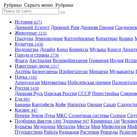
Рубрики
Скрыть меню
Рубрики
История
4273
Древний Египет
Древний Рим
Древняя Греция
Средневек
Животные
2232
Грызуны
Земноводные
Китообразные
Копытные
Кошки
Культура
2438
Видеоигры
Дизайн
Кино
Комиксы
Музыка
Книги
Архит
Города и страны
2736
Флаги
Австралия
Великобритания
Германия
Индия
Испа
Известные люди
2317
Актёры
Бизнесмены
Изобретатели
Монархи
Музыканты
Наука
1182
Археология
Математика
Нобелевская премия
Палеонтоло
Россия
1430
Древняя Русь
Царская Россия
СССР
Перестройка
Соврем
Еда
881
Бананы
Картофель
Кофе
Напитки
Овощи
Сахар
Сладости
Космос
447
Венера
Земля
Луна
МКС
Солнечная система
Солнце
Спу
Подборки фактов
Здоровье
Криминал
Челове
1488
907
548
Курьёзы
Медицина
Металлы
Места
Мир
Мифология
Ми
Путешествия
Работа
Радиация
Растения
Рекорды
Религия