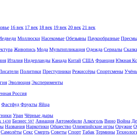
овье
16 век
17 век
18 век
19 век
20 век
21 век
Медведи
Моллюски
Насекомые
Обезьяны
Паукообразные
Пресм
ектура
Живопись
Мода
Мультипликация
Одежда
Сериалы
Сказк
ния
Италия
Нидерланды
Канада
Китай
США
Франция
Южная Ко
Писатели
Политики
Преступники
Режиссёры
Спортсмены
Учён
гия
Эволюция
Эксперименты
енная Россия
Фастфуд
Фрукты
Яйца
тники
Уран
Чёрные дыры
к
Бизнес
Авиация
Автомобили
Алкоголь
Вино
Война
Де
1430
597
фы
Названия
Наркотики
Общество
Олимпийские игры
Оружие
О
Самолёты
Секс
Смерть
Советы
Спорт
Табак
Термины
Технолог