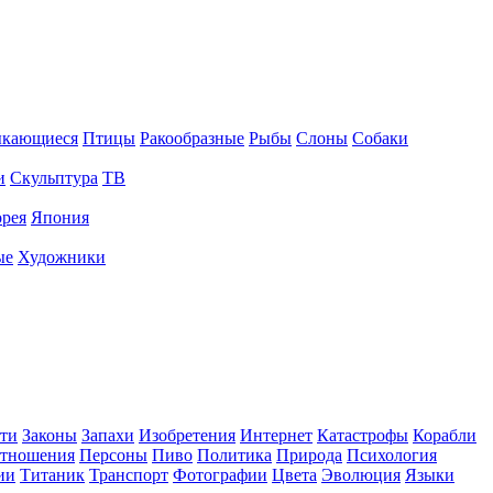
ыкающиеся
Птицы
Ракообразные
Рыбы
Слоны
Собаки
и
Скульптура
ТВ
рея
Япония
ые
Художники
ти
Законы
Запахи
Изобретения
Интернет
Катастрофы
Корабли
тношения
Персоны
Пиво
Политика
Природа
Психология
ии
Титаник
Транспорт
Фотографии
Цвета
Эволюция
Языки